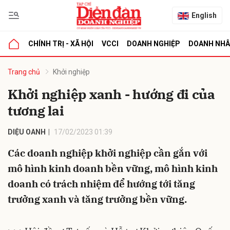
English
CHÍNH TRỊ - XÃ HỘI
VCCI
DOANH NGHIỆP
DOANH NH
bình luận
Trang chủ
Khởi nghiệp
Khởi nghiệp xanh - hướng đi của
tương lai
DIỆU OANH
17/02/2023 01:39
Các doanh nghiệp khởi nghiệp cần gắn với
mô hình kinh doanh bền vững, mô hình kinh
Hủy
G
doanh có trách nhiệm để hướng tới tăng
trưởng xanh và tăng trưởng bền vững.