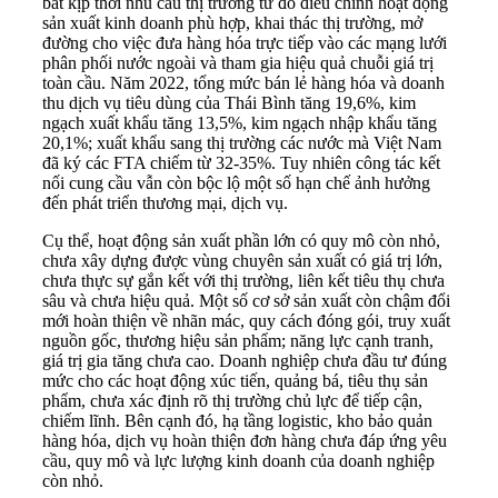
bắt kịp thời nhu cầu thị trường từ đó điều chỉnh hoạt động
sản xuất kinh doanh phù hợp, khai thác thị trường, mở
đường cho việc đưa hàng hóa trực tiếp vào các mạng lưới
phân phối nước ngoài và tham gia hiệu quả chuỗi giá trị
toàn cầu. Năm 2022, tổng mức bán lẻ hàng hóa và doanh
thu dịch vụ tiêu dùng của Thái Bình tăng 19,6%, kim
ngạch xuất khẩu tăng 13,5%, kim ngạch nhập khẩu tăng
20,1%; xuất khẩu sang thị trường các nước mà Việt Nam
đã ký các FTA chiếm từ 32-35%. Tuy nhiên công tác kết
nối cung cầu vẫn còn bộc lộ một số hạn chế ảnh hưởng
đến phát triển thương mại, dịch vụ.
Cụ thể, hoạt động sản xuất phần lớn có quy mô còn nhỏ,
chưa xây dựng được vùng chuyên sản xuất có giá trị lớn,
chưa thực sự gắn kết với thị trường, liên kết tiêu thụ chưa
sâu và chưa hiệu quả. Một số cơ sở sản xuất còn chậm đổi
mới hoàn thiện về nhãn mác, quy cách đóng gói, truy xuất
nguồn gốc, thương hiệu sản phẩm; năng lực cạnh tranh,
giá trị gia tăng chưa cao. Doanh nghiệp chưa đầu tư đúng
mức cho các hoạt động xúc tiến, quảng bá, tiêu thụ sản
phẩm, chưa xác định rõ thị trường chủ lực để tiếp cận,
chiếm lĩnh. Bên cạnh đó, hạ tầng logistic, kho bảo quản
hàng hóa, dịch vụ hoàn thiện đơn hàng chưa đáp ứng yêu
cầu, quy mô và lực lượng kinh doanh của doanh nghiệp
còn nhỏ.