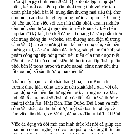
trường lúa gạo tỉnh năm 2023. Qua đó đã tập trung giới
thiệu, kết nối các kênh phân phối trong tỉnh với các tập
đoàn phân phối bán lẻ, trung tâm thương mại siêu thị, chợ
đầu mối, các doanh nghiệp trong nước và quốc tế. Chúng
tôi tiếp tục làm việc với các nhà phân phối, doanh nghiệp
đầu mối, sàn thương mại điện tử triển khai các biên bản
hợp tác đã ký kết, liên kết đăng tải quảng bá sản phẩm trên
các trang thông tin, website, sàn thương mại điện tử trong
cả nước. Qua các chương trình kết nối cung cầu, xúc tiến
thương mại, các sản phẩm đặc trưng, sản phẩm OCOP, sản
phẩm công nghiệp nông thôn tiêu biểu của tỉnh được biết
đến trên giá kệ của chuỗi siêu thị thuộc các tập đoàn phân
phối bán lẻ trong nước và nước ngoài, cũng như tiêu thụ
tốt qua một số sàn thương mại điện tử.
Nhằm đẩy mạnh xuất khẩu hàng hóa, Thái Bình chủ
trương thực hiện công tác xúc tiến xuất khẩu gắn với các
hoạt động xúc tiến đầu tư ngoài nước. Trong năm 2022,
tỉnh đã tổ chức một số đoàn đi xúc tiến đầu tư và thương
mại tại châu Âu, Nhật Bản, Hàn Quốc, Đài Loan và một
số nước khác; đã thu hút được một số doanh nghiệp về
làm việc, tìm hiểu, ký MOU, đăng ký đầu tư tại Thái Bình.
Việc đa dạng và đổi mới các hình thức kết nối đã giúp các
loại hình doanh nghiệp có cơ hội quảng bá, đồng thời nắm