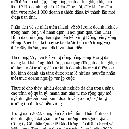
mới được thành lập, nâng tổng số doanh nghiệp hiện có
lên 9.771 doanh nghiệp. Điều đáng nói, đây là năm đầu
tiên vượt mốc 1.000 doanh nghiệp đăng ký thành lập mới
ở địa bàn tỉnh.
Phân tích về sự phát triển nhanh về số lượng doanh nghiệp
trong năm, ông Vẻ nhận định: Thời gian qua, tỉnh Thái
Bình đã chủ động tham gia liên kết vùng Đồng bằng sông
Hồng. Việc liên kết này sẽ tạo bước tiến mới trong việc
thúc đẩy thương mại, dịch vụ phát triển.
Theo ông Vẻ, liên kết vùng đồng bằng sông Hồng đã
mang lại khả năng thích ứng của cộng đồng doanh nghiệp
tốt hơn, môi trường đầu tư kinh doanh được cải thiện, cơ
hội kinh doanh gia tăng được xem là những nguyên nhân
thôi thúc doanh nghiệp “nhập cuộc”.
Thực tế cho thấy, nhiều doanh nghiệp đã chú trọng nâng
cao trình độ quản lý, mạnh dạn đầu tư mở rộng quy mô,
ngành nghề sản xuất kinh doanh và tạo được sự tăng
trưởng ổn định và bền vững.
Trong năm 2022, cũng lần đầu tiên tỉnh Thái Bình có 3
doanh nghiệp đạt giải thưởng thương hiệu Quốc gia là:
Công ty Cổ phần Quốc tế Bảo Hưng, ThaiBinh Seed và
Mikadom. Trong tổng thu ngân sách của tỉnh năm 2022