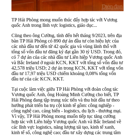
TP Hải Phòng mong muốn thúc đẩy hợp tác với Vương
quốc Anh trong lĩnh vực logistics, giáo dục...
Cũng theo ông Cường, tính đến hết tháng 9/2023, trên địa
bàn TP Hải Phòng có 890 dự án đầu tư còn hiệu lực của
các nhà đầu tư đến từ 42 quốc gia và vùng lãnh thổ với
tổng số vốn đầu tư đăng ký đạt gần 30 tỷ USD. Trong đó,
có 7 dự án của các nhà đầu tư Liên hiệp Vương quốc Anh
và Bắc Ireland ở ngoài KCN, KKT với tổng số vốn đầu tư
42,578 triệu USD; 2 dự án trong
KCN
, KKT với tổng vốn
đầu tư 17,97 triệu USD chiếm khoảng 0,08% tổng vốn
đầu tư của các KCN, KKT.
Tại cuộc làm việc giữa TP Hải Phòng với đoàn công tác
Vương quốc Anh, ông Hoàng Minh Cường cho biết, TP
Hải Phòng đang tập trung xúc tiến và thu hút đầu tư theo
hướng phát triển ba trụ cột kinh tế gồm: công nghiệp -
công nghệ cao, cảng biển - logistics, du lịch - thương mại.
Vì vậy, TP Hải Phòng mong muốn tiếp tục tăng cường
hợp tác với Liên hiệp Vương quốc Anh và Bắc Ireland về
các lĩnh vực logistics, năng lượng tái tạo, kinh tế xanh,
kinh tế số, công nghệ cao; đầu tư xây dựng các trung tâm