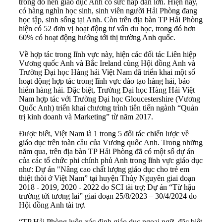
trong đó nền giáo dục Anh có sức hấp dẫn lớn. Hiện nay,
có hàng nghìn học sinh, sinh viên người Hải Phòng đang
học tập, sinh sống tại Anh. Còn trên địa bàn TP Hải Phòng
hiện có 52 đơn vị hoạt động tư vấn du học, trong đó hơn
60% có hoạt động hướng tới thị trường Anh quốc.
Về hợp tác trong lĩnh vực này, hiện các đối tác Liên hiệp
Vương quốc Anh và Bắc Ireland cùng Hội đồng Anh và
Trường Đại học Hàng hải Việt Nam đã triển khai một số
hoạt động hợp tác trong lĩnh vực đào tạo hàng hải, bảo
hiểm hàng hải. Đặc biệt, Trường Đại học Hàng Hải Việt
Nam hợp tác với Trường Đại học Gloucestershire (Vương
Quốc Anh) triển khai chương trình tiên tiến ngành “Quản
trị kinh doanh và Marketing” từ năm 2017.
Được biết, Việt Nam là 1 trong 5 đối tác chiến lược về
giáo dục trên toàn cầu của Vương quốc Anh. Trong những
năm qua, trên địa bàn TP Hải Phòng đã có một số dự án
của các tổ chức phi chính phủ Anh trong lĩnh vực giáo dục
như: Dự án "Nâng cao chất lượng giáo dục cho trẻ em
thiệt thòi ở Việt Nam” tại huyện Thủy Nguyên giai đoạn
2018 - 2019, 2020 - 2022 do SCI tài trợ; Dự án “Từ hậu
trường tới tương lai” giai đoạn 25/8/2023 – 30/4/2024 do
Hội đồng Anh tài trợ.
“TP Hải Phòng luôn xác định giáo dục ngoại ngữ, đặc biệt