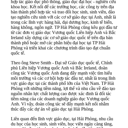
hợp tác giáo dục phổ thông, giáo dục đại học - nghiên cứu
khoa học. Kết nối để các trường học, các công ty trên địa
bàn thành phố hợp tác và trao đổi học sinh, sinh viên, đào
tạo nghiên cứu sinh với các cơ sở giáo dục tại Anh, nhất là
trong các lĩnh vực hàng hải, đại dương học, kinh tế biển,
hàng không, ngôn ngữ. TP Hải Phòng cũng kêu gọi đầu tư
từ các đơn vị giáo dục Vương quốc Liên hiệp Anh và Bắc
Ireland xây dựng các cơ sở giáo dục quốc tế trên địa bàn
thành phố hoặc mở các phân hiệu đại học tại TP Hải
Phòng và triển khai các chương trình đào tạo đạt chuẩn
quốc tế.
Theo ông Steve Smith - Đại sứ Giáo dục quốc tế, Chính
phủ Liên hiệp Vương quốc Anh và Bắc Ireland, đoàn
công tác Vương quốc Anh đang đẩy mạnh việc tìm hiểu
môi trường và các cơ hội hợp tác đầu tư, nhất là trong lĩnh
vực giáo dục tại các thành phố lớn của Việt Nam. TP Hải
Phòng với những tiềm năng, lợi thế và nhu cầu về đào tạo
nguồn nhân lực chất lượng cao được xác đinh là đối tác
tiềm năng của các doanh nghiệp giáo dục Vương quốc
Anh. Vì vậy, đoàn công tác sẽ đẩy mạnh kết nối nhằm
thúc đẩy các
dự án
về giáo dục tại Hải Phòng.
Liên quan đến lĩnh vực giáo dục, tại Hải Phòng, nhu cầu
du học của học sinh, sinh viên, học viên ngày càng tăng,