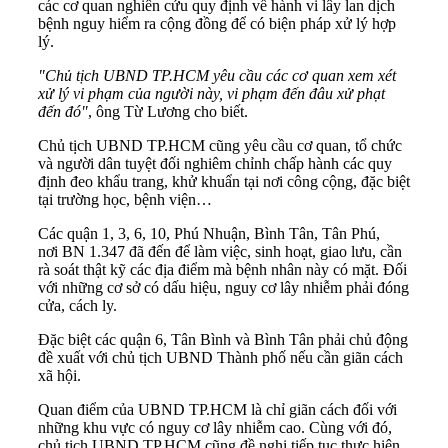
các cơ quan nghiên cứu quy định về hành vi lây lan dịch
bệnh nguy hiểm ra cộng đồng để có biện pháp xử lý hợp
lý.
"Chủ tịch UBND TP.HCM yêu cầu các cơ quan xem xét
xử lý vi phạm của người này, vi phạm đến đâu xử phạt
đến đó"
, ông Từ Lương cho biết.
Chủ tịch UBND TP.HCM cũng yêu cầu cơ quan, tổ chức
và người dân tuyệt đối nghiêm chỉnh chấp hành các quy
định đeo khẩu trang, khử khuẩn tại nơi công cộng, đặc biệt
tại trường học, bệnh viện…
Các quận 1, 3, 6, 10, Phú Nhuận, Bình Tân, Tân Phú,
nơi BN 1.347 đã đến để làm việc, sinh hoạt, giao lưu, cần
rà soát thật kỹ các địa điểm mà bệnh nhân này có mặt. Đối
với những cơ sở có dấu hiệu, nguy cơ lây nhiễm phải đóng
cửa, cách ly.
Đặc biệt các quận 6, Tân Bình và Bình Tân phải chủ động
đề xuất với chủ tịch UBND Thành phố nếu cần
giãn cách
xã hội
.
Quan điểm của UBND TP.HCM là chỉ giãn cách đối với
những khu vực có nguy cơ lây nhiễm cao. Cùng với đó,
chủ tịch UBND TP.HCM cũng đề nghị tiếp tục thực hiện