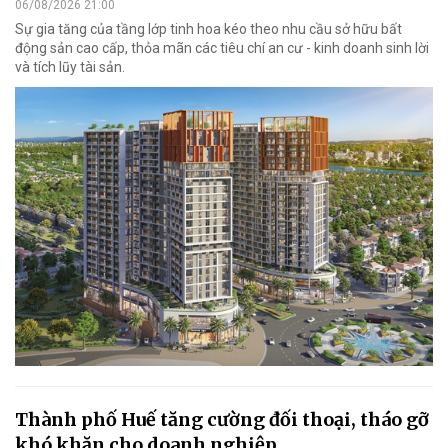
06/08/2026 21:00
Sự gia tăng của tầng lớp tinh hoa kéo theo nhu cầu sở hữu bất
động sản cao cấp, thỏa mãn các tiêu chí an cư - kinh doanh sinh lời
và tích lũy tài sản.
Thành phố Huế tăng cường đối thoại, tháo gỡ
khó khăn cho doanh nghiệp