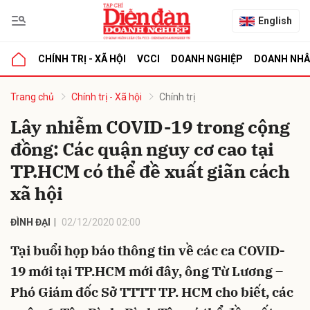
English
CHÍNH TRỊ - XÃ HỘI
VCCI
DOANH NGHIỆP
DOANH NH
bình luận
Trang chủ
Chính trị - Xã hội
Chính trị
Lây nhiễm COVID-19 trong cộng
đồng: Các quận nguy cơ cao tại
TP.HCM có thể đề xuất giãn cách
xã hội
ĐÌNH ĐẠI
02/12/2020 02:00
Hủy
G
Tại buổi họp báo thông tin về các ca COVID-
19 mới tại TP.HCM mới đây, ông Từ Lương –
Phó Giám đốc Sở TTTT TP. HCM cho biết, các