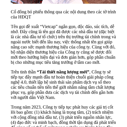
Cổ đông bỏ phiếu thông qua các nội dung theo các tờ trình
của HĐQT
Tên gọi đề xuất “Vietcap” ngắn gọn, độc đáo, súc tích, dễ
nhớ. Đây cũng là tên gọi đã được các nhà đầu tư (đặc biệt
là các nhà đầu tư tổ chức) trên thị trường tài chính trong và
ngoài nước biết đến lâu nay, việc thống nhất tên gọi giúp
nâng cao sức mạnh thương hiệu của công ty. Cùng với đó,
bộ nhận diện thương hiệu của Công ty cũng sẽ được đổi
mới theo hướng hiện đại và đơn giản hơn, góp phần chuẩn
bị cho những mục tiêu tăng trưởng ở tầm cao mới.
Trên tinh thần
“Tái thiết năng lượng mới”
, Công ty sẽ
tiếp tục đẩy mạnh đầu tư hoàn thiện chuỗi giải pháp công
nghệ 4.0, thiết lập hệ sinh thái sản phẩm dịch vụ số theo
các tiêu chuẩn tiên tiến thế giới nhằm nâng tầm chất lượng
phục vụ, góp phần đưa các dịch vụ tài chính đến gần hơn
với người dân Việt Nam.
Trong năm 2023, Công ty tiếp tục phát huy các giá trị cốt
lõi bao gồm: (1) khách hàng là trọng tâm, (2) trách nhiệm
với cộng đồng nhà đầu tư, (3) phát triển nguồn nhân lực,
(4) đạo đức và minh bạch, đồng thời tận dụng đà phát triển