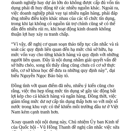
doanh nghiệp hay dự án lớn do không được cấp đủ vốn tín
dụng phải đi huy động từ các nhiều nguồn khác. Ngoài ra,
việc doanh nghiệp phải vay tại nhiều ngân hàng, phải đáp
ứng nhiều điều kiện khác nhau của các tổ chức tín dụng,
trong khi lại không có nguồn tài trợ chính cũng sẽ có thể
dẫn đến nhiều rủi ro, khi hoạt động kinh doanh không
thuận lợi hay xảy ra tranh chấp.
“Vì vậy, đề nghị cơ quan soạn thảo tiếp tục cân nhắc và rà
soát các quy định liên quan đến hạ mức chủ sở hữu, hạ
mức vốn vay cho từng khách hàng và quy định với những
người liên quan. Đây là nội dung nhằm giải quyết vấn đề
sở hữu chéo, song tôi thấy rằng cũng chưa có cơ sở thực
tiễn, cơ sở khoa học để đưa ra những quy định này”, đại
biểu Nguyễn Ngọc Bảo bày tỏ.
Đồng tình với quan điểm đã nêu, nhiều ý kiến cũng cho
rằng, việc thu hẹp tổng mức tín dụng sẽ gây tác động bất
lợi kép cho cả khách hàng và ngân hàng. Đồng thời, việc
giảm tổng mức dư nợ cấp tín dụng thấp hơn so với một số
nước trong khu vực có thể khiến môi trường đầu tư ở Việt
Nam kém cạnh tranh hơn.
Xoay quanh nội nội dung này, Chủ nhiệm Ủy ban Kinh tế
của Quốc hội - Vũ Hồng Thanh đề nghị cân nhắc việc sửa