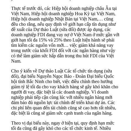
Thực tế trước đó, các Hiệp hội doanh nghiệp châu Âu tại
Việt Nam, Hiệp hội doanh nghiệp Hoa Kỳ tại Việt Nam,
Hiệp hội doanh nghiệp Nhật Bản tại Việt Nam,… cũng
đều cho rằng, nếu quy định về giới hạn cấp tín dụng như
đề xuất của Dự thảo Luật (sửa đổi) được áp dụng, các
doanh nghiệp FDI đang vay nợ ở Việt Nam ở mức gần với
giới hạn tối đa 15% và 25% theo Luật hiện hành sẽ phải
tìm kiếm các nguồn vốn mới… việc giảm khả năng vay
trong nước của khối FDI đối với các ngân hàng như vậy
có thể làm giảm sức hấp dẫn trong thu hút FDI của Việt
Nam.
Cho ý kiến về Dự thảo Luật Các tổ chức tín dụng (sửa
đổi), đại biểu Nguyễn Ngọc Bảo - Đoàn Đại biểu Quốc
hội tỉnh Bắc Ninh cho biết, việc điều chỉnh theo hướng
giảm tỷ lệ tối đa cho vay khách hàng sẽ gây khó khăn cho
người đi vay, đặc biệt là các doanh nghiệp. Vì doanh
nghiệp phải tiếp cận cùng lúc với nhiều ngân hàng mới
đảm bảo đủ nguồn lực tài chính để triển khai dự án. Các
chi phí liên quan đến tài chính cũng sẽ cao hơn rất nhiều,
đặc biệt là cũng sẽ giảm sức cạnh tranh của ngân hàng.
Theo vị đại biểu này, ngay ở hiện tại, quy định hạn mức
tối đa cũng đã gây khó cho các tổ chức kinh tế. Nhiều