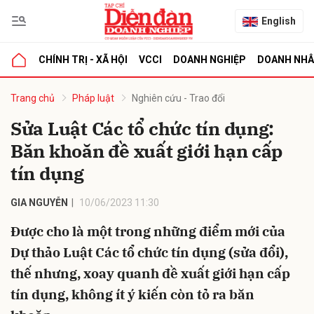
English
CHÍNH TRỊ - XÃ HỘI
VCCI
DOANH NGHIỆP
DOANH NH
bình luận
Trang chủ
Pháp luật
Nghiên cứu - Trao đổi
Sửa Luật Các tổ chức tín dụng:
Băn khoăn đề xuất giới hạn cấp
tín dụng
GIA NGUYỄN
10/06/2023 11:30
Được cho là một trong những điểm mới của
Hủy
G
Dự thảo Luật Các tổ chức tín dụng (sửa đổi),
thế nhưng, xoay quanh đề xuất giới hạn cấp
tín dụng, không ít ý kiến còn tỏ ra băn