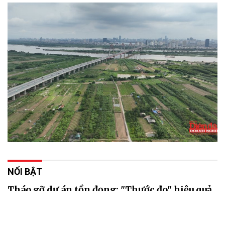
NỔI BẬT
Tháo gỡ dự án tồn đọng: "Thước đo" hiệu quả
cải cách thể chế
07/08/2026 04:27