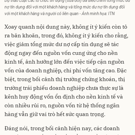
Dự thảo Luật Các tổ chức tín dụng (sửa đổi) đã điều chỉnh tổng mức dư
nợ tín dụng đối với một khách hàng và tổng mức dư nợ tín dụng đối
với một khách hàng và người có liên quan - Ảnh minh họa: ITN
Xoay quanh nội dung này, không ít ý kiến còn tỏ
ra băn khoăn, trong đó, không ít ý kiến cho rằng,
việc giảm tổng mức dư nợ cấp tín dụng sẽ tác
động ngay đến nguồn vốn cung ứng cho nền
kinh tế, ảnh hưởng lớn đến việc tiếp cận nguồn
vốn của doanh nghiệp, chi phí vốn tăng cao. Đặc
biệt, trong bối cảnh thị trường chứng khoán, thị
trường trái phiếu doanh nghiệp chưa thực sự là
kênh huy động vốn ổn định cho nền kinh tế và
còn nhiều rủi ro, nguồn vốn từ hệ thống ngân
hàng vẫn giữ vai trò hết sức quan trọng.
Đáng nói, trong bối cảnh hiện nay, các doanh