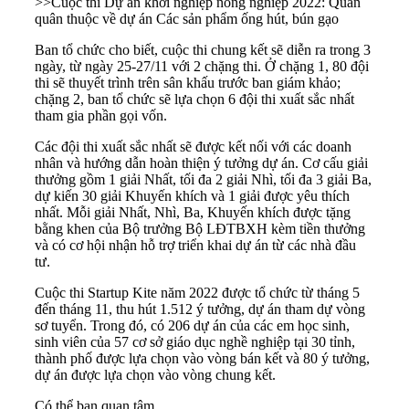
>>
Cuộc thi Dự án khởi nghiệp nông nghiệp 2022: Quán
quân thuộc về dự án Các sản phẩm ống hút, bún gạo
Ban tổ chức cho biết, cuộc thi chung kết sẽ diễn ra trong 3
ngày, từ ngày 25-27/11 với 2 chặng thi. Ở chặng 1, 80 đội
thi sẽ thuyết trình trên sân khấu trước ban giám khảo;
chặng 2, ban tổ chức sẽ lựa chọn 6 đội thi xuất sắc nhất
tham gia phần gọi vốn.
Các đội thi xuất sắc nhất sẽ được kết nối với các doanh
nhân và hướng dẫn hoàn thiện ý tưởng dự án. Cơ cấu giải
thưởng gồm 1 giải Nhất, tối đa 2 giải Nhì, tối đa 3 giải Ba,
dự kiến 30 giải Khuyến khích và 1 giải được yêu thích
nhất. Mỗi giải Nhất, Nhì, Ba, Khuyến khích được tặng
bằng khen của Bộ trưởng Bộ LĐTBXH kèm tiền thưởng
và có cơ hội nhận hỗ trợ triển khai dự án từ các nhà đầu
tư.
Cuộc thi Startup Kite năm 2022 được tổ chức từ tháng 5
đến tháng 11, thu hút 1.512 ý tưởng, dự án tham dự vòng
sơ tuyển. Trong đó, có 206 dự án của các em học sinh,
sinh viên của 57 cơ sở giáo dục nghề nghiệp tại 30 tỉnh,
thành phố được lựa chọn vào vòng bán kết và 80 ý tưởng,
dự án được lựa chọn vào vòng chung kết.
Có thể bạn quan tâm