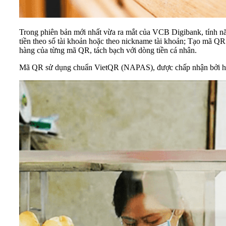
Trong phiên bản mới nhất vừa ra mắt của VCB Digibank, tính n
tiền theo số tài khoản hoặc theo nickname tài khoản; Tạo mã QR
hàng của từng mã QR, tách bạch với dòng tiền cá nhân.
Mã QR sử dụng chuẩn VietQR (NAPAS), được chấp nhận bởi hầu 