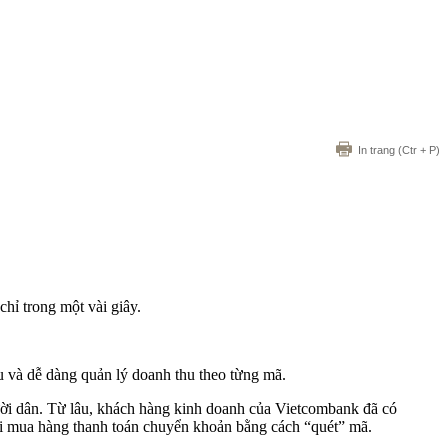
In trang
(Ctr + P)
hỉ trong một vài giây.
và dễ dàng quản lý doanh thu theo từng mã.
ười dân. Từ lâu, khách hàng kinh doanh của Vietcombank đã có
 mua hàng thanh toán chuyển khoản bằng cách “quét” mã.