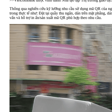
>>
Vietcombank được vinh danh Nhà tạo lập Thị trường giao dị
Thông qua nghiên cứu kỹ lưỡng nhu cầu sử dụng mã QR của ngườ
trong thực tế như: Đặt tại quầy thu ngân, dán trên mặt phẳng, d
vấn và hỗ trợ in ấn/sản xuất mã QR phù hợp theo nhu cầu.