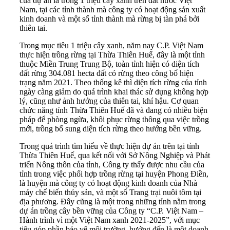
của dự án là trồng 1 triệu cây xanh trên đất nước Việt
Nam, tại các tỉnh thành mà công ty có hoạt động sản xuất
kinh doanh và một số tỉnh thành mà rừng bị tàn phá bởi
thiên tai.
Trong mục tiêu 1 triệu cây xanh, năm nay C.P. Việt Nam
thực hiện trồng rừng tại Thừa Thiên Huế, đây là một tỉnh
thuộc Miền Trung Trung Bộ, toàn tỉnh hiện có diện tích
đất rừng 304.081 hecta đất có rừng theo công bố hiện
trạng năm 2021. Theo thống kê thì diện tích rừng của tỉnh
ngày càng giảm do quá trình khai thác sử dụng không hợp
lý, cũng như ảnh hưởng của thiên tai, khí hậu. Cơ quan
chức năng tỉnh Thừa Thiên Huế đã và đang có nhiều biện
pháp để phòng ngừa, khôi phục rừng thông qua việc trồng
mới, trồng bổ sung diện tích rừng theo hướng bền vững.
Trong quá trình tìm hiểu về thực hiện dự án trên tại tỉnh
Thừa Thiên Huế, qua kết nối với Sở Nông Nghiệp và Phát
triển Nông thôn của tỉnh, Công ty thấy được nhu cầu của
tỉnh trong việc phối hợp trồng rừng tại huyện Phong Điền,
là huyện mà công ty có hoạt động kinh doanh của Nhà
máy chế biến thủy sản, và một số Trang trại nuôi tôm tại
địa phương. Đây cũng là một trong những tỉnh nằm trong
dự án trồng cây bền vững của Công ty “C.P. Việt Nam –
Hành trình vì một Việt Nam xanh 2021-2025”, với mục
tiêu góp phần bảo vệ môi trường, hướng đến là một doanh