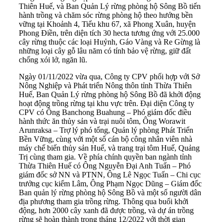
Thiên Huế, và Ban Quản Lý rừng phòng hộ Sông Bồ tiến
hành trồng và chăm sóc rừng phòng hộ theo hướng bền
vững tại Khoảnh 4, Tiểu khu 67, xã Phong Xuân, huyện
Phong Điền, trên diện tích 30 hecta tương ứng với 25.000
cây rừng thuộc các loại Huỷnh, Gáo Vàng và Re Gừng là
những loại cây gỗ lâu năm có tính bảo vệ rừng, giữ đất
chống xói lở, ngăn lũ.
Ngày 01/11/2022 vừa qua, Công ty CPV phối hợp với Sở
Nông Nghiệp và Phát triển Nông thôn tỉnh Thừa Thiên
Huế, Ban Quản Lý rừng phòng hộ Sông Bồ đã khởi động
hoạt động trồng rừng tại khu vực trên. Đại diện Công ty
CPV có Ông Banchong Buahung – Phó giám đốc điều
hành thức ăn thủy sản và trại nuôi tôm, Ông Worawit
Arunraksa – Trợ lý phó tổng, Quản lý phòng Phát Triển
Bền Vững, cùng với một số cán bộ công nhân viên nhà
máy chế biến thủy sản Huế, và trang trại tôm Huế, Quảng
Trị cùng tham gia. Về phía chính quyền ban ngành tỉnh
Thừa Thiên Huế có Ông Nguyễn Đại Anh Tuấn – Phó
giám đốc sở NN và PTNN, Ông Lê Ngọc Tuấn – Chi cục
trưởng cục kiểm Lâm, Ông Phạm Ngọc Dũng – Giám đốc
Ban quản lý rừng phòng hộ Sông Bồ và một số người dân
địa phương tham gia trồng rừng. Thông qua buổi khởi
động, hơn 2000 cây xanh đã được trồng, và dự án trồng
rừng sẽ hoàn thành trong tháng 12/2022 với thời gian