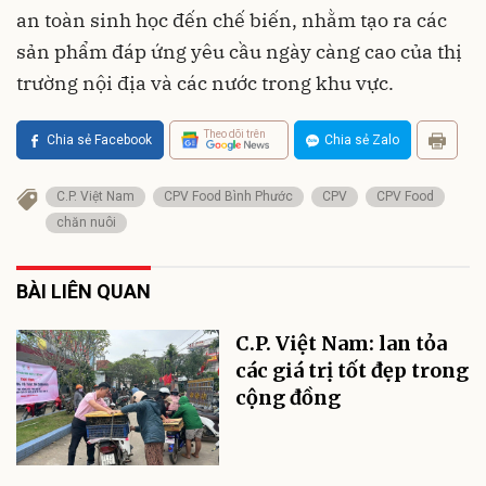
an toàn sinh học đến chế biến, nhằm tạo ra các
sản phẩm đáp ứng yêu cầu ngày càng cao của thị
trường nội địa và các nước trong khu vực.
Theo dõi trên
Chia sẻ Facebook
Chia sẻ Zalo
C.P. Việt Nam
CPV Food Bình Phước
CPV
CPV Food
chăn nuôi
BÀI LIÊN QUAN
C.P. Việt Nam: lan tỏa
các giá trị tốt đẹp trong
cộng đồng