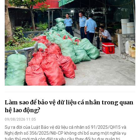
Làm sao để bảo vệ dữ liệu cá nhân trong quan
hệ lao động?
09/08/2026 11:05
Sự ra đời của Luật Bảo vệ dữ liệu cá nhân số 91/2025/QH15 và
Nghị định số 356/2025/NĐ-CP không chỉ bổ sung một nghĩa vụ
tuân thủ mới mà còn đặt ra yêu cầu thay đổi tư duy quản trị.