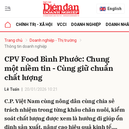
English
CHÍNH TRỊ - XÃ HỘI
VCCI
DOANH NGHIỆP
DOANH NH
bình luận
Trang chủ
Doanh nghiệp - Thị trường
Thông tin doanh nghiệp
CPV Food Bình Phước: Chung
một niềm tin - Cùng giữ chuẩn
chất lượng
Lê Tuấn
20/01/2026 10:21
Hủy
G
C.P. Việt Nam cùng nông dân cùng chia sẻ
trách nhiệm trong từng khâu chăn nuôi, kiểm
soát chất lượng được xem là hướng đi giúp ổn
định sản xuất, nâng cao hiệu quả kinh tế....