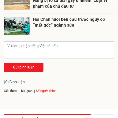
Nẵng bị tố xả thải gây ô nhiễm: Loạt vi
phạm của chủ đầu tư
Hội Chăn nuôi kêu cứu trước nguy cơ
“mất gốc” ngành sữa
Gửi bình luận
(0) Bình luận
Xếp theo:
Số người thích
Thời gian