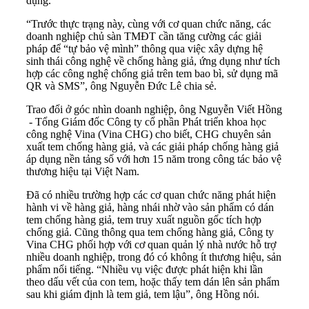
dụng.
“Trước thực trạng này, cùng với cơ quan chức năng, các
doanh nghiệp chủ sàn TMĐT cần tăng cường các giải
pháp để “tự bảo vệ mình” thông qua việc xây dựng hệ
sinh thái công nghệ về chống hàng giả, ứng dụng như tích
hợp các công nghệ chống giả trên tem bao bì, sử dụng mã
QR và SMS”, ông Nguyễn Đức Lê chia sẻ.
Trao đổi ở góc nhìn doanh nghiệp, ông Nguyễn Viết Hồng
- Tổng Giám đốc Công ty cổ phần Phát triển khoa học
công nghệ Vina (Vina CHG) cho biết, CHG chuyên sản
xuất tem chống hàng giả, và các giải pháp chống hàng giả
áp dụng nền tảng số với hơn 15 năm trong công tác bảo vệ
thương hiệu tại Việt Nam.
Đã có nhiều trường hợp các cơ quan chức năng phát hiện
hành vi về hàng giả, hàng nhái nhờ vào sản phẩm có dán
tem chống hàng giả, tem truy xuất nguồn gốc tích hợp
chống giả. Cũng thông qua tem chống hàng giả, Công ty
Vina CHG phối hợp với cơ quan quản lý nhà nước hỗ trợ
nhiều doanh nghiệp, trong đó có không ít thương hiệu, sản
phẩm nổi tiếng. “Nhiều vụ việc được phát hiện khi lần
theo dấu vết của con tem, hoặc thấy tem dán lên sản phẩm
sau khi giám định là tem giả, tem lậu”, ông Hồng nói.