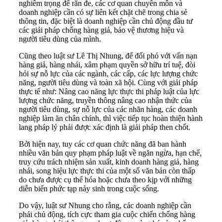
nghiêm trọng để răn đe, các cơ quan chuyên môn và
doanh nghiệp cần có sự liên kết chặt chẽ trong chia sẻ
thông tin, đặc biệt là doanh nghiệp cần chủ động đầu tư
các giải pháp chống hàng giả, bảo vệ thương hiệu và
người tiêu dùng của mình.
Cũng theo luật sư Lê Thị Nhung, để đối phó với vấn nạn
hàng giả, hàng nhái, xâm phạm quyền sở hữu trí tuệ, đòi
hỏi sự nỗ lực của các ngành, các cấp, các lực lượng chức
năng, người tiêu dùng và toàn xã hội. Cùng với giải pháp
thực tế như: Nâng cao năng lực thực thi pháp luật của lực
lượng chức năng, truyền thông nâng cao nhận thức của
người tiêu dùng, sự nỗ lực của các nhãn hàng, các doanh
nghiệp làm ăn chân chính, thì việc tiếp tục hoàn thiện hành
lang pháp lý phải được xác định là giải pháp then chốt.
Bởi hiện nay, tuy các cơ quan chức năng đã ban hành
nhiều văn bản quy phạm pháp luật về ngăn ngừa, hạn chế,
truy cứu trách nhiệm sản xuất, kinh doanh hàng giả, hàng
nhái, song hiệu lực thực thi của một số văn bản còn thấp
do chưa được cụ thể hóa hoặc chưa theo kịp với những
diễn biến phức tạp nảy sinh trong cuộc sống.
Do vậy, luật sư Nhung cho rằng, các doanh nghiệp cần
phải chủ động, tích cực tham gia cuộc chiến chống hàng