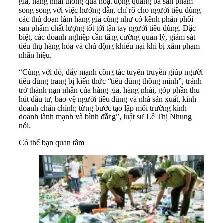
giả, hàng nhái thông qua hoạt động quảng bá sản phẩm
song song với việc hướng dẫn, chỉ rõ cho người tiêu dùng
các thủ đoạn làm hàng giả cũng như có kênh phân phối
sản phẩm chất lượng tốt tới tận tay người tiêu dùng. Đặc
biệt, các doanh nghiệp cần tăng cường quản lý, giám sát
tiêu thụ hàng hóa và chủ động khiếu nại khi bị xâm phạm
nhãn hiệu.
“Cùng với đó, đẩy mạnh công tác tuyên truyền giúp người
tiêu dùng trang bị kiến thức “tiêu dùng thông minh”, tránh
trở thành nạn nhân của hàng giả, hàng nhái, góp phần thu
hút đầu tư, bảo vệ người tiêu dùng và nhà sản xuất, kinh
doanh chân chính; từng bước tạo lập môi trường kinh
doanh lành mạnh và bình đẳng”, luật sư Lê Thị Nhung
nói.
Có thể bạn quan tâm