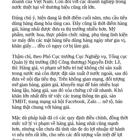
doanh của Việt Nam. Còn đối với các doanh nghiệp trong
nước thiệt hại về thương hiệu cũng rất lớn.
Đáng chú ý, hiện đang là thời điểm cuối năm, nhu cầu tiêu
dùng hàng đang hóa tăng cao. Đây cũng là thời điểm hàng
giả, hàng nhái được đưa ra thị trường nhiều hơn. Mỹ
phẩm, nước hoa, thực phẩm chức năng, phụ tùng linh kiện
xe máy đến các mặt hàng tiêu dùng hàng ngày như gia vị,
khăn giấy… đều có nguy cơ bị làm giả.
Thậm chí, theo Phó Cục trưởng Cục Nghiệp vụ, Tổng cục
Quản lý thị trường (Bộ Công thương) Nguyễn Đức Lê,
thì:
Hàng giả, vi phạm sở hữu trí tuệ
không chỉ sản xuất
trong nước mà còn được đặt sản xuất ở nước ngoài, sau đó
đưa về nội địa tiêu thụ. Trên không gian mạng, đối tượng
mở gian hàng, giảm giá, khuyến mại để bán nhiều loại
hàng lậu, hàng giả, sau đó xóa chứng cứ rất nhanh. Khó
khăn lớn nhất đến từ việc các trang thông tin giả, sàn
TMĐT, trang mạng xã hội Facebook, Zalo… nở rộ, bán
hàng thật chung với hàng giả.
Mặc dù pháp luật đã có các quy định điều chỉnh, đồng thời
mức xử lý vi phạm về hàng giả, hàng nhái cũng mạnh
hơn, nhưng vẫn chưa đủ tính răn đe do lợi nhuận từ hành
vi nêu trên rất lớn, cho nên các đối tượng vẫn triệt để lợi