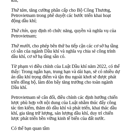
khí;
Thứ tám
, tăng cường phân cấp cho Bộ Công Thương,
Petrovietnam trong phê duyệt các bước triển khai hoạt
động dầu khí;
Thứ chín
, quy định rõ chức năng, quyền và nghĩa vụ của
Petrovietnam;
Thứ mười
, cho phép bên thứ ba tiếp cận các cơ sở hạ tầng
có sẵn của ngành Dầu khí và nghĩa vụ chia sẻ công trình
dầu khí, cơ sở hạ tầng sẵn có.
Từ phạm vi điều chỉnh của Luật Dầu khí năm 2022, có thể
thấy: Trong ngắn hạn, trung hạn và dài hạn, sẽ có nhiều dự
án dầu khí trọng điểm và tận thu ngoài khơi sẽ được phát
triển đồng bộ, làm đòn bẩy tăng trưởng cho toàn ngành
Dầu khí.
Petrovietnam sẽ cân đối, điều chỉnh các định hướng chiến
lược phù hợp với nội dung của Luật nhằm thúc đẩy công
tác tìm kiếm, thăm dò dầu khí và phát triển, khai thác dầu
khí, gia tăng trữ lượng, sản lượng dầu khí, duy trì chiến
lược phát triển bền vững kinh tế biển của đất nước.
Có thể bạn quan tâm