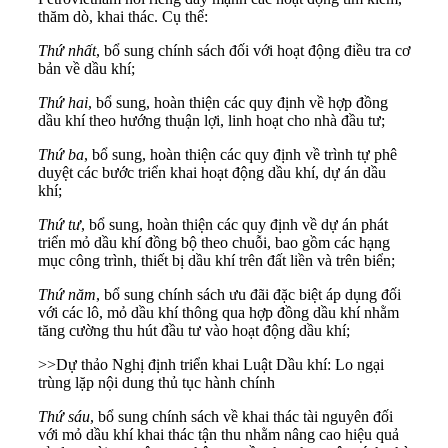
thăm dò, khai thác. Cụ thể:
Thứ nhất
, bổ sung chính sách đối với hoạt động điều tra cơ
bản về dầu khí;
Thứ hai
, bổ sung, hoàn thiện các quy định về hợp đồng
dầu khí theo hướng thuận lợi, linh hoạt cho nhà đầu tư;
Thứ ba
, bổ sung, hoàn thiện các quy định về trình tự phê
duyệt các bước triển khai hoạt động dầu khí, dự án dầu
khí;
Thứ tư
, bổ sung, hoàn thiện các quy định về dự án phát
triển mỏ dầu khí đồng bộ theo chuỗi, bao gồm các hạng
mục công trình, thiết bị dầu khí trên đất liền và trên biển;
Thứ năm
, bổ sung chính sách ưu đãi đặc biệt áp dụng đối
với các lô, mỏ dầu khí thông qua hợp đồng dầu khí nhằm
tăng cường thu hút đầu tư vào hoạt động dầu khí;
>>
Dự thảo Nghị định triển khai Luật Dầu khí: Lo ngại
trùng lặp nội dung thủ tục hành chính
Thứ sáu
, bổ sung chính sách về khai thác tài nguyên đối
với mỏ dầu khí khai thác tận thu nhằm nâng cao hiệu quả