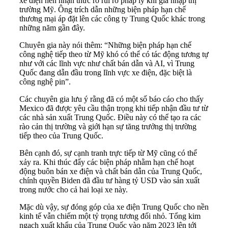
xe điện nên nhận thức rõ rủi ro pháp lý khi gia nhập thị
trường Mỹ. Ông trích dẫn những biện pháp hạn chế
thương mại áp đặt lên các công ty Trung Quốc khác trong
những năm gần đây.
Chuyên gia này nói thêm: “Những biện pháp hạn chế
công nghệ tiếp theo từ Mỹ khó có thể có tác động tương tự
như với các lĩnh vực như chất bán dẫn và AI, vì Trung
Quốc đang dẫn đầu trong lĩnh vực xe điện, đặc biệt là
công nghệ pin”.
Các chuyên gia lưu ý rằng đã có một số báo cáo cho thấy
Mexico đã được yêu cầu thận trọng khi tiếp nhận đầu tư từ
các nhà sản xuất Trung Quốc. Điều này có thể tạo ra các
rào cản thị trường và giới hạn sự tăng trưởng thị trường
tiếp theo của Trung Quốc.
Bên cạnh đó, sự cạnh tranh trực tiếp từ Mỹ cũng có thể
xảy ra. Khi thúc đẩy các biện pháp nhằm hạn chế hoạt
động buôn bán xe điện và chất bán dẫn của Trung Quốc,
chính quyền Biden đã đầu tư hàng tỷ USD vào sản xuất
trong nước cho cả hai loại xe này.
Mặc dù vậy, sự đóng góp của xe điện Trung Quốc cho nền
kinh tế vẫn chiếm một tỷ trọng tương đối nhỏ. Tổng kim
ngạch xuất khẩu của Trung Quốc vào năm 2023 lên tới