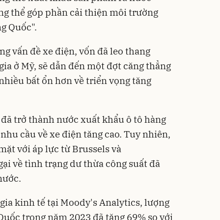
g thể góp phần cải thiện môi trường
ng Quốc".
g vấn đề xe điện, vốn đã leo thang
gia ở Mỹ, sẽ dẫn đến một đợt căng thẳng
 nhiều bất ổn hơn về triển vọng tăng
đã trở thành nước xuất khẩu ô tô hàng
nhu cầu về xe điện tăng cao. Tuy nhiên,
mặt với áp lực từ Brussels và
ại về tình trạng dư thừa công suất đã
nước.
ia kinh tế tại Moody's Analytics, lượng
Quốc trong năm 2023 đã tăng 69% so với