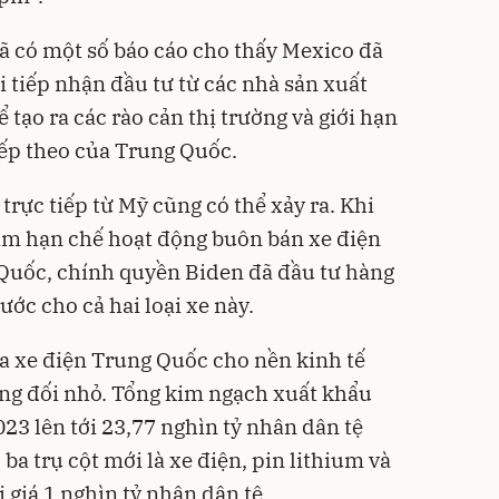
đã có một số báo cáo cho thấy Mexico đã
 tiếp nhận đầu tư từ các nhà sản xuất
 tạo ra các rào cản thị trường và giới hạn
iếp theo của Trung Quốc.
trực tiếp từ Mỹ cũng có thể xảy ra. Khi
ằm hạn chế hoạt động buôn bán xe điện
 Quốc, chính quyền Biden đã đầu tư hàng
ước cho cả hai loại xe này.
a xe điện Trung Quốc cho nền kinh tế
ơng đối nhỏ. Tổng kim ngạch xuất khẩu
3 lên tới 23,77 nghìn tỷ nhân dân tệ
 ba trụ cột mới là xe điện, pin lithium và
ị giá 1 nghìn tỷ nhân dân tệ.