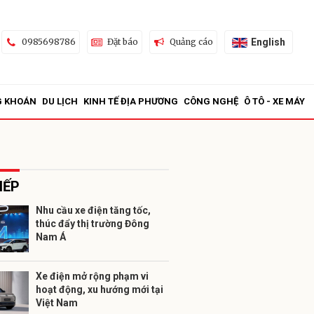
English
0985698786
Đặt báo
Quảng cáo
G KHOÁN
DU LỊCH
KINH TẾ ĐỊA PHƯƠNG
CÔNG NGHỆ
Ô TÔ - XE MÁY
IẾP
Nhu cầu xe điện tăng tốc,
thúc đẩy thị trường Đông
ửi
Nam Á
Xe điện mở rộng phạm vi
hoạt động, xu hướng mới tại
Việt Nam