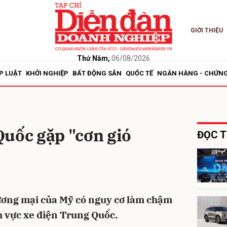
GIỚI THIỆU
bình luận
Thứ Năm,
06/08/2026
P LUẬT
KHỞI NGHIỆP
BẤT ĐỘNG SẢN
QUỐC TẾ
NGÂN HÀNG - CHỨN
Quốc gặp "cơn gió
ĐỌC T
Hủy
G
ương mại của Mỹ có nguy cơ làm chậm
nh vực xe điện Trung Quốc.