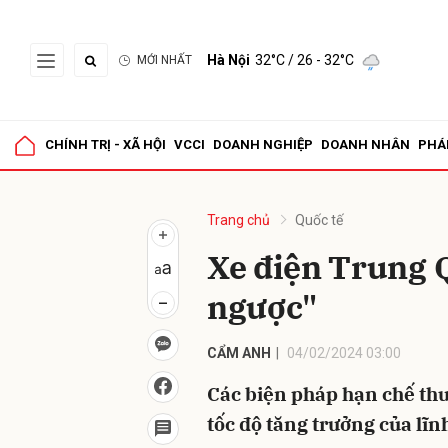
Hà Nội
32°C
/ 26 - 32°C
MỚI NHẤT
Gửi 
CHÍNH TRỊ - XÃ HỘI
VCCI
DOANH NGHIỆP
DOANH NHÂN
PHÁ
Trang chủ
Quốc tế
Xe điện Trung 
ngược"
CẨM ANH
04/02/2024 03:00
Các biện pháp hạn chế th
tốc độ tăng trưởng của lĩ