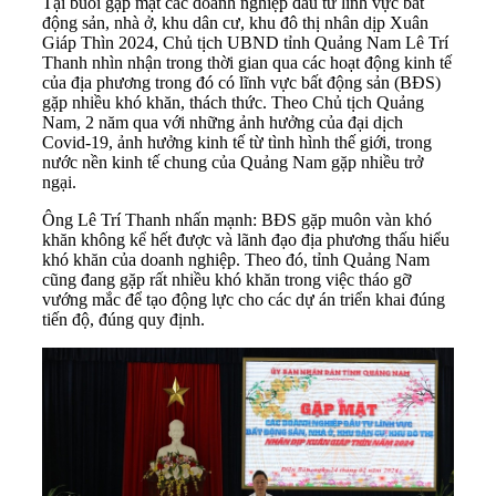
Tại buổi gặp mặt các doanh nghiệp đầu tư lĩnh vực bất
động sản, nhà ở, khu dân cư, khu đô thị nhân dịp Xuân
Giáp Thìn 2024, Chủ tịch UBND tỉnh Quảng Nam Lê Trí
Thanh nhìn nhận trong thời gian qua các hoạt động kinh tế
của địa phương trong đó có lĩnh vực bất động sản (BĐS)
gặp nhiều khó khăn, thách thức. Theo Chủ tịch Quảng
Nam, 2 năm qua với những ảnh hưởng của đại dịch
Covid-19, ảnh hưởng kinh tế từ tình hình thế giới, trong
nước nền kinh tế chung của Quảng Nam gặp nhiều trở
ngại.
Ông Lê Trí Thanh nhấn mạnh: BĐS gặp muôn vàn khó
khăn không kể hết được và lãnh đạo địa phương thấu hiểu
khó khăn của doanh nghiệp. Theo đó, tỉnh Quảng Nam
cũng đang gặp rất nhiều khó khăn trong việc tháo gỡ
vướng mắc để tạo động lực cho các dự án triển khai đúng
tiến độ
, đúng quy định.