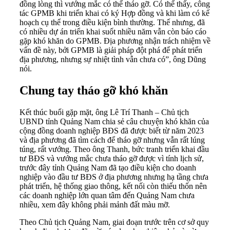
đồng lòng thì vướng mắc có thể tháo gỡ. Có thể thấy, công
tác GPMB khi triển khai có ký Hợp đồng và khi làm có kế
hoạch cụ thể trong điều kiện bình thường. Thế nhưng, đã
có nhiều dự án triển khai suốt nhiều năm vẫn còn báo cáo
gặp khó khăn do GPMB. Địa phương nhận trách nhiệm về
vấn đề này, bởi GPMB là giải pháp đột phá để phát triển
địa phương, nhưng sự nhiệt tình vẫn chưa có”, ông Dũng
nói.
Chung tay tháo gỡ khó khăn
Kết thúc buổi gặp mặt, ông Lê Trí Thanh – Chủ tịch
UBND tỉnh Quảng Nam chia sẻ câu chuyện khó khăn của
cộng đồng doanh nghiệp BĐS đã được biết từ năm 2023
và địa phương đã tìm cách để tháo gỡ nhưng vẫn rất lúng
túng, rất vướng. Theo ông Thanh, bức tranh triển khai đầu
tư BĐS và vướng mắc chưa tháo gỡ được vì tính lịch sử,
trước đây tỉnh Quảng Nam đã tạo điều kiện cho doanh
nghiệp vào đầu tư BĐS ở địa phương nhưng hạ tầng chưa
phát triển, hệ thống giao thông, kết nối còn thiếu thốn nên
các doanh nghiệp lớn quan tâm đến Quảng Nam chưa
nhiều, xem đây không phải mảnh đất màu mỡ.
Theo Chủ tịch Quảng Nam, giai đoạn trước trên cơ sở quy