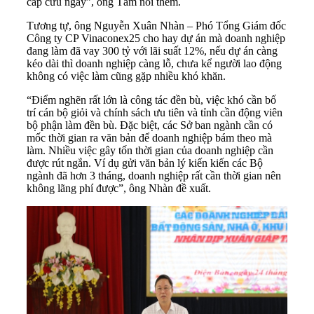
cấp cứu ngay”, ông Tâm nói thêm.
Tương tự, ông Nguyễn Xuân Nhàn – Phó Tổng Giám đốc
Công ty CP Vinaconex25 cho hay dự án mà doanh nghiệp
đang làm đã vay 300 tỷ với lãi suất 12%, nếu dự án càng
kéo dài thì doanh nghiệp càng lỗ, chưa kể người lao động
không có việc làm cũng gặp nhiều khó khăn.
“Điểm nghẽn rất lớn là công tác đền bù, việc khó cần bố
trí cán bộ giỏi và chính sách ưu tiên và tỉnh cần động viên
bộ phận làm đền bù. Đặc biệt, các Sở ban ngành cần có
mốc thời gian ra văn bản để doanh nghiệp bám theo mà
làm. Nhiều việc gây tốn thời gian của doanh nghiệp cần
được rút ngắn. Ví dụ gửi văn bản lý kiến kiến các Bộ
ngành đã hơn 3 tháng, doanh nghiệp rất cần thời gian nên
không lãng phí được”, ông Nhàn đề xuất.