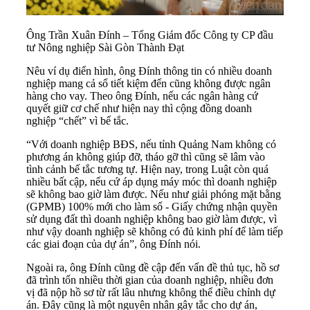
Ông Trần Xuân Đính – Tổng Giám đốc Công ty CP đầu
tư Nông nghiệp Sài Gòn Thành Đạt
Nêu ví dụ điển hình, ông Đính thông tin có nhiều doanh
nghiệp mang cả sổ tiết kiệm đến cũng không được ngân
hàng cho vay. Theo ông Đính, nếu các ngân hàng cứ
quyết giữ cơ chế như hiện nay thì cộng đồng doanh
nghiệp “chết” vì bế tắc.
“Với doanh nghiệp BĐS, nếu tỉnh Quảng Nam không có
phương án không giúp đỡ, tháo gỡ thì cũng sẽ lâm vào
tình cảnh bế tắc tương tự. Hiện nay, trong Luật còn quá
nhiều bất cập, nếu cứ áp dụng máy móc thì doanh nghiệp
sẽ không bao giờ làm được. Nếu như giải phóng mặt bằng
(GPMB) 100% mới cho làm sổ - Giấy chứng nhận quyền
sử dụng đất thì doanh nghiệp không bao giờ làm được, vì
như vậy doanh nghiệp sẽ không có đủ kinh phí để làm tiếp
các giai đoạn của dự án”, ông Đính nói.
Ngoài ra, ông Đính cũng đề cập đến vấn đề thủ tục, hồ sơ
đã trình tốn nhiều thời gian của doanh nghiệp, nhiều đơn
vị đã nộp hồ sơ từ rất lâu nhưng không thể điều chỉnh dự
án. Đây cũng là một nguyên nhân gây tắc cho dự án,