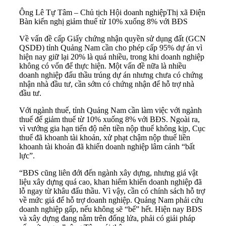
Ông Lê Tự Tâm – Chủ tịch Hội doanh nghiệpThị xã Điện
Bàn kiến nghị giảm thuế từ 10% xuống 8% với BĐS
Về vấn đề cấp Giấy chứng nhận quyền sử dụng đất (GCN
QSDĐ) tỉnh Quảng Nam cần cho phép cấp 95% dự án vì
hiện nay giữ lại 20% là quá nhiều, trong khi doanh nghiệp
không có vốn để thực hiện. Một vấn đề nữa là nhiều
doanh nghiệp đấu thầu trúng dự án nhưng chưa có chứng
nhận nhà đầu tư, cần sớm có chứng nhận để hỗ trợ nhà
đầu tư.
Với ngành thuế, tỉnh Quảng Nam cần làm việc với ngành
thuế để giảm thuế từ 10% xuống 8% với BĐS. Ngoài ra,
vì vướng gia hạn tiến độ nên tiền nộp thuế không kịp, Cục
thuế đã khoanh tài khoản, xử phạt chậm nộp thuế liền
khoanh tài khoản đã khiến doanh nghiệp lâm cảnh “bất
lực”.
“BĐS cũng liên đới đến ngành xây dựng, nhưng giá vật
liệu xây dựng quá cao, khan hiếm khiến doanh nghiệp đã
lỗ ngay từ khâu đấu thầu. Vì vậy, cần có chính sách hỗ trợ
về mức giá để hỗ trợ doanh nghiệp. Quảng Nam phải cứu
doanh nghiệp gấp, nếu không sẽ “bể” hết. Hiện nay BĐS
và xây dựng đang nằm trên đống lửa, phải có giải pháp