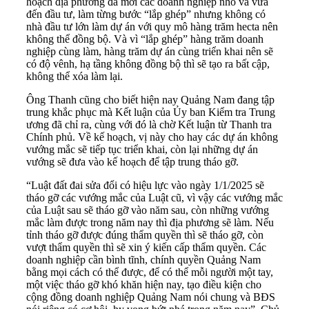
hoạch địa phương đã mời các doanh nghiệp nhỏ và vừa
đến đầu tư, làm từng bước “lắp ghép” nhưng không có
nhà đầu tư lớn làm dự án với quy mô hàng trăm hecta nên
không thể đồng bộ. Và vì “lắp ghép” hàng trăm doanh
nghiệp cùng làm, hàng trăm dự án cùng triển khai nên sẽ
có độ vênh, hạ tầng không đồng bộ thì sẽ tạo ra bất cập,
không thể xóa làm lại.
Ông Thanh cũng cho biết hiện nay Quảng Nam đang tập
trung khắc phục mà Kết luận của Ủy ban Kiểm tra Trung
ương đã chỉ ra, cùng với đó là chờ Kết luận từ Thanh tra
Chính phủ. Về kế hoạch, vị này cho hay các dự án không
vướng mắc sẽ tiếp tục triển khai, còn lại những dự án
vướng sẽ đưa vào kế hoạch để tập trung tháo gỡ.
“Luật đất đai sửa đổi có hiệu lực vào ngày 1/1/2025 sẽ
tháo gỡ các vướng mắc của Luật cũ, vì vậy các vướng mắc
của Luật sau sẽ tháo gỡ vào năm sau, còn những vướng
mắc làm được trong năm nay thì địa phương sẽ làm. Nếu
tỉnh tháo gỡ được đúng thẩm quyền thì sẽ tháo gỡ, còn
vượt thẩm quyền thì sẽ xin ý kiến cấp thẩm quyền. Các
doanh nghiệp cần bình tĩnh, chính quyền Quảng Nam
bằng mọi cách có thể được, để có thể mỗi người một tay,
một việc tháo gỡ khó khăn hiện nay, tạo điều kiện cho
cộng đồng doanh nghiệp Quảng Nam nói chung và BĐS