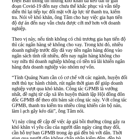
Điện Bàn thông tin những khó khăn đã kéo dài từ giai
đoạn Covid-19 đến nay chưa thể khắc phục và vẫn tiếp
diễn thì lại tiếp tục đối mặt với áp lực từ thanh tra, kiểm
tra. Nói về khó khăn, ông Tâm cho hay việc gia hạn tiến
độ dự án đến nay vẫn chưa được cởi mở hơn với doanh
nghiệp.
Theo vị này, nếu tỉnh không có chủ trương gia hạn tiến độ
thì các ngân hàng sẽ không cho vay. Trong khi đó, nhiều
doanh nghiệp trước đây đã vay tiền ngân hàng đóng vào
ngân sách tỉnh rất nhiều, đến nay ngân hàng không cho
vay nữa thì doanh nghiệp không có tiền trả lãi khiến ngân
hàng đưa doanh nghiệp vào nhóm nợ vốn.
“Tỉnh Quảng Nam cần có cơ chế với các ngành, huyện đổi
mới thủ tục hành chính, rút ngắn thời gian để giúp doanh
nghiệp vượt qua khó khăn. Công tác GPMB là vướng
nhất, đề nghị từ cấp xã lên huyện thành lập Hội đồng đôn
đốc GPMB để theo dõi bám sát công tác này. Với công tác
GPMB, thanh tra kiểm tra nhiều cũng khiến cán bộ nản,
làm ì ạch gây kéo dài”, ông Tâm nói.
Vị này cũng đề cập để việc áp giá bồi thường cũng gây ra
khó khăn vì yêu cầu của người dân ngày càng thay đổi,
cần hỗ trợ ban GPMB trong áp giá đền bù với dân. Thời
gian qua người dân không chấp nhận kiểm đếm, đền bù,