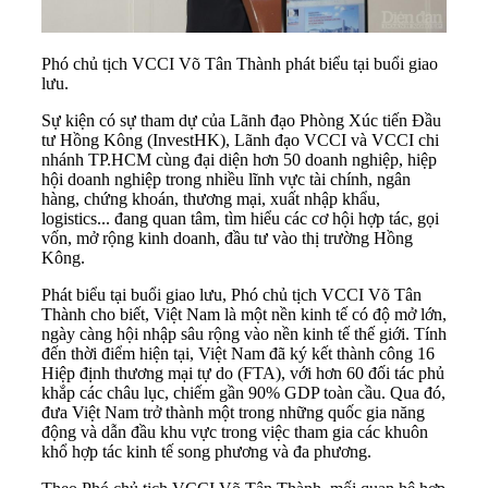
Phó chủ tịch VCCI Võ Tân Thành phát biểu tại buổi giao
lưu.
Sự kiện có sự tham dự của Lãnh đạo Phòng Xúc tiến Đầu
tư Hồng Kông (InvestHK), Lãnh đạo VCCI và VCCI chi
nhánh TP.HCM cùng đại diện hơn 50 doanh nghiệp, hiệp
hội doanh nghiệp trong nhiều lĩnh vực tài chính, ngân
hàng, chứng khoán, thương mại, xuất nhập khẩu,
logistics... đang quan tâm, tìm hiểu các cơ hội hợp tác, gọi
vốn, mở rộng kinh doanh, đầu tư vào thị trường Hồng
Kông.
Phát biểu tại buổi giao lưu, Phó chủ tịch VCCI Võ Tân
Thành cho biết, Việt Nam là một nền kinh tế có độ mở lớn,
ngày càng hội nhập sâu rộng vào nền kinh tế thế giới. Tính
đến thời điểm hiện tại, Việt Nam đã ký kết thành công 16
Hiệp định thương mại tự do (FTA), với hơn 60 đối tác phủ
khắp các châu lục, chiếm gần 90% GDP toàn cầu. Qua đó,
đưa Việt Nam trở thành một trong những quốc gia năng
động và dẫn đầu khu vực trong việc tham gia các khuôn
khổ hợp tác kinh tế song phương và đa phương.