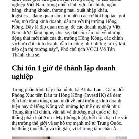
nghiệp Việt Nam trong nhiều lĩnh vực tài chính, ngân
hàng,
chứng khoán
, thương mại, xuất nhập khẩu,
logistics... đang quan tâm, tìm hiểu các cơ hội hợp tác, gọi
vốn, mở rộng kinh doanh, đầu tư với thị trường Hồng
Kông. Đây là dịp quan trọng, để các doanh nghiệp Việt
Nam được lắng nghe, chia sẻ, đặt các câu hỏi về những
động thái mới nhất của thị trường Hồng Kông, các chính
sách ưu đãi kinh doanh, đầu tư cũng như những lưu ý khi
tiếp cận thị trường này”, Phó chủ tịch VCCI Võ Tân
Thành chia sẻ.
Chỉ tốn 1 giờ để thành lập doanh
nghiệp
Trong phần trình bày của mình, bà Alpha Lau - Giám đốc
Phòng Xúc tiến Đầu tư Hồng Kông (InvestHK) đã đem
đến bức tranh tổng quan nhất về môi trường kinh doanh
hiện nay ở Hồng Kông với những lợi thế duy nhất như:
Trung tâm tài chính, vận tải và thương mại quốc tế, hệ
thống pháp luật Anh - Mỹ (thông luật), kết nối chặt chẽ với
thị trường thế giới và sự hỗ trợ mạnh mẽ từ Trung Quốc,
hệ thống thuế thấp và tối giản, vị trí trung tâm châu Á...