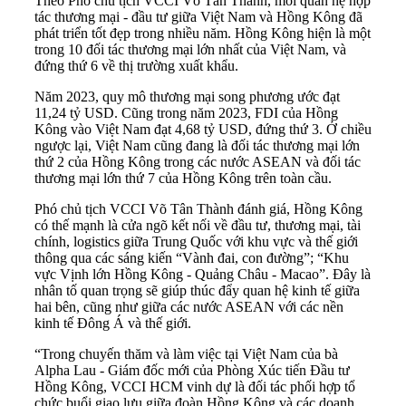
Theo Phó chủ tịch VCCI Võ Tân Thành, mối quan hệ hợp
tác thương mại - đầu tư giữa Việt Nam và Hồng Kông đã
phát triển tốt đẹp trong nhiều năm. Hồng Kông hiện là một
trong 10 đối tác thương mại lớn nhất của Việt Nam, và
đứng thứ 6 về
thị trường xuất khẩu
.
Năm 2023, quy mô thương mại song phương ước đạt
11,24 tỷ USD. Cũng trong năm 2023, FDI của Hồng
Kông vào Việt Nam đạt 4,68 tỷ USD, đứng thứ 3. Ở chiều
ngược lại, Việt Nam cũng đang là đối tác thương mại lớn
thứ 2 của Hồng Kông trong các nước ASEAN và đối tác
thương mại lớn thứ 7 của Hồng Kông trên toàn cầu.
Phó chủ tịch VCCI Võ Tân Thành đánh giá, Hồng Kông
có thế mạnh là cửa ngõ kết nối về đầu tư, thương mại, tài
chính, logistics giữa Trung Quốc với khu vực và thế giới
thông qua các sáng kiến “Vành đai, con đường”; “Khu
vực Vịnh lớn Hồng Kông - Quảng Châu - Macao”. Đây là
nhân tố quan trọng sẽ giúp thúc đẩy quan hệ kinh tế giữa
hai bên, cũng như giữa các nước ASEAN với các nền
kinh tế Đông Á và thế giới.
“Trong chuyến thăm và làm việc tại Việt Nam của bà
Alpha Lau - Giám đốc mới của Phòng Xúc tiến Đầu tư
Hồng Kông, VCCI HCM vinh dự là đối tác phối hợp tổ
chức buổi giao lưu giữa đoàn Hồng Kông và các doanh