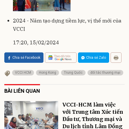
2024 - Năm tạo dựng tiềm lực, vị thế mới của
VCCI
17:20, 15/02/2024
Theo dõi trên
Chia sẻ Facebook
Chia sẻ Zalo
VCCI HCM
Hong Kong
Trung Quốc
đối tác thương mại
BÀI LIÊN QUAN
VCCI-HCM làm việc
với Trung tâm Xúc tiến
Đầu tư, Thương mại và
Du lịch tỉnh Lâm Đồng