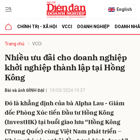
English
CHÍNH TRỊ - XÃ HỘI
VCCI
DOANH NGHIỆP
DOANH NH
bình luận
Trang chủ
VCCI
Nhiều ưu đãi cho doanh nghiệp
khởi nghiệp thành lập tại Hồng
Kông
Bài và ảnh ĐÌNH ĐẠI
19/03/2024 19:37
Đó là khẳng định của bà Alpha Lau - Giám
Hủy
G
đốc Phòng Xúc tiến Đầu tư Hồng Kông
(InvestHK) tại buổi giao lưu “Hồng Kông
(Trung Quốc) cùng Việt Nam phát triển –