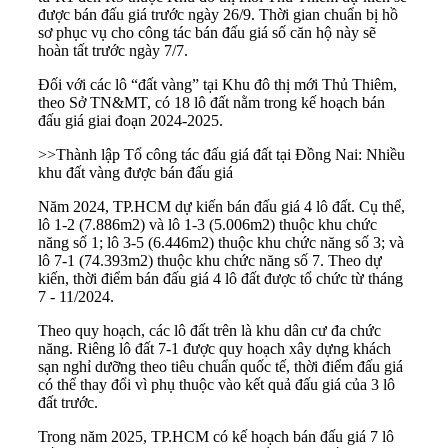
được bán đấu giá trước ngày 26/9. Thời gian chuẩn bị hồ
sơ phục vụ cho công tác bán đấu giá số căn hộ này sẽ
hoàn tất trước ngày 7/7.
Đối với các lô “đất vàng” tại Khu đô thị mới Thủ Thiêm,
theo Sở TN&MT, có 18 lô đất nằm trong kế hoạch bán
đấu giá giai đoạn 2024-2025.
>>
Thành lập Tổ công tác đấu giá đất tại Đồng Nai: Nhiều
khu đất vàng được bán đấu giá
Năm 2024, TP.HCM dự kiến bán đấu giá 4 lô đất. Cụ thể,
lô 1-2 (7.886m2) và lô 1-3 (5.006m2) thuộc khu chức
năng số 1; lô 3-5 (6.446m2) thuộc khu chức năng số 3; và
lô 7-1 (74.393m2) thuộc khu chức năng số 7. Theo dự
kiến, thời điểm bán đấu giá 4 lô đất được tổ chức từ tháng
7 - 11/2024.
Theo quy hoạch, các lô đất trên là khu dân cư đa chức
năng. Riêng lô đất 7-1 được quy hoạch xây dựng khách
sạn nghỉ dưỡng theo tiêu chuẩn quốc tế, thời điểm đấu giá
có thể thay đổi vì phụ thuộc vào kết quả đấu giá của 3 lô
đất trước.
Trong năm 2025, TP.HCM có kế hoạch bán đấu giá 7 lô