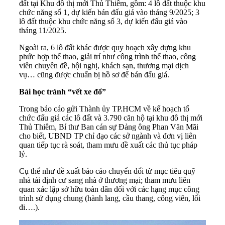
đất tại Khu đô thị mới Thủ Thiêm, gồm: 4 lô đất thuộc khu
chức năng số 1, dự kiến bán đấu giá vào tháng 9/2025; 3
lô đất thuộc khu chức năng số 3, dự kiến đấu giá vào
tháng 11/2025.
Ngoài ra, 6 lô đất khác được quy hoạch xây dựng khu
phức hợp thể thao, giải trí như công trình thể thao, công
viên chuyên đề, hội nghị, khách sạn, thương mại dịch
vụ… cũng được chuẩn bị hồ sơ để bán đấu giá.
Bài học tránh “vết xe đổ”
Trong báo cáo gửi Thành ủy TP.HCM về kế hoạch tổ
chức đấu giá các lô đất và 3.790 căn hộ tại khu đô thị mới
Thủ Thiêm, Bí thư Ban cán sự Đảng ông Phan Văn Mãi
cho biết, UBND TP chỉ đạo các sở ngành và đơn vị liên
quan tiếp tục rà soát, tham mưu đề xuất các thủ tục
pháp
lý
.
Cụ thể như đề xuất báo cáo chuyển đổi từ mục tiêu quỹ
nhà tái định cư
sang nhà ở thương mại; tham mưu liên
quan xác lập sở hữu toàn dân đối với các hạng mục công
trình sử dụng chung (hành lang, cầu thang, công viên, lối
đi….).