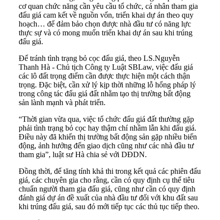
cơ quan chức năng cần yêu cầu tổ chức, cá nhân tham gia
đấu giá cam kết về nguồn vốn, triển khai dự án theo quy
hoạch… để đảm bảo chọn được nhà đầu tư có năng lực
thực sự và có mong muốn triển khai dự án sau khi trúng
đấu giá.
Để tránh tình trạng bỏ cọc đấu giá, theo LS.Nguyễn
Thanh Hà - Chủ tịch Công ty Luật SBLaw, việc đấu giá
các lô đất trọng điểm cần được thực hiện một cách thận
trọng. Đặc biệt, cần xử lý kịp thời những lỗ hổng pháp lý
trong công tác đấu giá đất nhằm tạo thị trường bất động
sản lành mạnh và phát triển.
“Thời gian vừa qua, việc tổ chức đấu giá đất thường gặp
phải tình trạng bỏ cọc hay thậm chí nhầm lẫn khi đấu giá.
Điều này đã khiến thị trường bất động sản gặp nhiều biến
động, ảnh hưởng đến giao dịch cũng như các nhà đầu tư
tham gia”, luật sư Hà chia sẻ với DĐDN.
Đồng thời, để tăng tính khả thi trong kết quả các phiên đấu
giá, các chuyên gia cho rằng, cần có quy định cụ thể tiêu
chuẩn người tham gia đấu giá, cũng như cần có quy định
đánh giá dự án đề xuất của nhà đầu tư đối với khu đất sau
khi trúng đấu giá, sau đó mới tiếp tục các thủ tục tiếp theo.