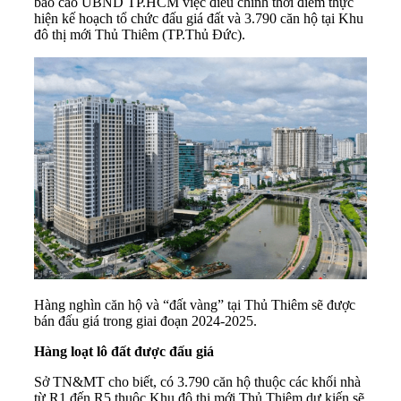
báo cáo UBND TP.HCM việc điều chỉnh thời điểm thực
hiện kế hoạch tổ chức
đấu giá đất
và 3.790 căn hộ tại Khu
đô thị mới Thủ Thiêm (TP.Thủ Đức).
Hàng nghìn căn hộ và “đất vàng” tại Thủ Thiêm sẽ được
bán đấu giá trong giai đoạn 2024-2025.
Hàng loạt lô đất được đấu giá
Sở TN&MT cho biết, có 3.790 căn hộ thuộc các khối nhà
từ R1 đến R5 thuộc Khu đô thị mới Thủ Thiêm dự kiến sẽ