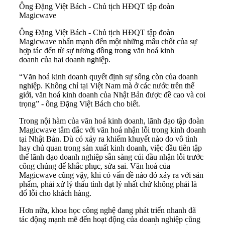
Ông Đặng Việt Bách - Chủ tịch HĐQT tập đoàn
Magicwave
Ông Đặng Việt Bách - Chủ tịch HĐQT tập đoàn
Magicwave nhấn mạnh đến một những mấu chốt của sự
hợp tác đến từ sự tương đồng trong
văn hoá kinh
doanh
của hai doanh nghiệp.
“Văn hoá kinh doanh quyết định sự sống còn của doanh
nghiệp. Không chỉ tại Việt Nam mà ở các nước trên thế
giới, văn hoá kinh doanh của Nhật Bản được đề cao và coi
trọng” - ông Đặng Việt Bách cho biết.
Trong nội hàm của văn hoá kinh doanh, lãnh đạo tập đoàn
Magicwave tâm đắc với văn hoá nhận lỗi trong kinh doanh
tại Nhật Bản. Dù có xảy ra khiếm khuyết nào do vô tình
hay chủ quan trong sản xuất kinh doanh, việc đầu tiên tập
thể lãnh đạo doanh nghiệp sẵn sàng cúi đầu nhận lỗi trước
công chúng để khắc phục, sửa sai. Văn hoá của
Magicwave cũng vậy, khi có vấn đề nào đó xảy ra với sản
phẩm, phải xử lý thấu tình đạt lý nhất chứ không phải là
đổ lỗi cho khách hàng.
Hơn nữa, khoa học
công nghệ
đang phát triển nhanh đã
tác động mạnh mẽ đến hoạt động của doanh nghiệp cũng