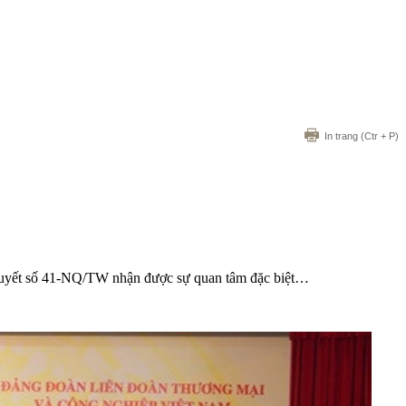
In trang
(Ctr + P)
hị quyết số 41-NQ/TW nhận được sự quan tâm đặc biệt…