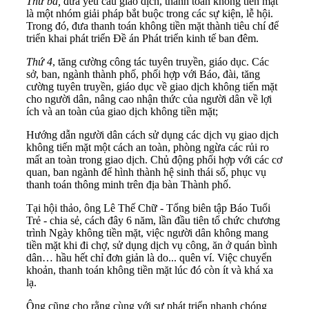
Thứ ba,
đưa yêu cầu giao dịch, thanh toán không tiền mặt
là một nhóm giải pháp bắt buộc trong các sự kiện, lễ hội.
Trong đó, đưa thanh toán không tiền mặt thành tiêu chí để
triển khai phát triển Đề án Phát triển kinh tế ban đêm.
Thứ 4
, tăng cường công tác tuyên truyền, giáo dục. Các
sở, ban, ngành thành phố, phối hợp với Báo, đài, tăng
cường tuyên truyền, giáo dục về giao dịch không tiến mặt
cho người dân, nâng cao nhận thức của người dân về lợi
ích và an toàn của giao dịch không tiền mặt;
Hướng dẫn người dân cách sử dụng các dịch vụ giao dịch
không tiến mặt một cách an toàn, phòng ngừa các rủi ro
mất an toàn trong giao dịch. Chủ động phối hợp với các cơ
quan, ban ngành để hình thành hệ sinh thái số, phục vụ
thanh toán thông minh trên địa bàn Thành phố.
Tại hội thảo, ông Lê Thế Chữ - Tổng biên tập Báo Tuổi
Trẻ - chia sẻ, cách đây 6 năm, lần đầu tiên tổ chức chương
trình Ngày không tiền mặt, việc người dân không mang
tiền mặt khi đi chợ, sử dụng dịch vụ công, ăn ở quán bình
dân… hầu hết chỉ đơn giản là do... quên ví. Việc chuyển
khoản, thanh toán không tiền mặt lúc đó còn ít và khá xa
lạ.
Ông cũng cho rằng cùng với sự phát triển nhanh chóng