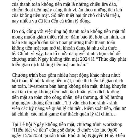
của thanh toán không tiền mặt là những chiêu lừa đảo,
chiếm đoạt tiền ngày càng tinh vi, ăn theo những tiện ích
của không tiền mặt. Số tiền thiệt hại từ chỗ chỉ vài triệu,
nay nhiều vụ đã lên đến cả trăm tỷ đồng.
Do đó, cùng với việc ủng hộ thanh toán không tiền mặt thì
mong muốn giảm thiểu rủi ro, đảm bảo tốt hơn an ninh, an
toàn khi người dân kích hoạt phương thức thanh toán
không tiền mặt sau mở tài khoản đang là nhu cầu thực
tế. Chính vì vậy, ban tổ chức đã quyết định chọn chủ đề
chương trình Ngày không tiền mặt 2024 là “Thúc đẩy phát
triển giao dịch không tiền mặt an toàn.”
Chương trình bao gồm nhiều hoạt động khác nhau như:
hội thảo, lễ hội không tiền mặt, cuộc thi hiến kế giao dịch
an toàn, livestream bán hàng không tiền mặt, tháng khuyến
mại tập trung không tiền mặt, tập huấn giao dịch không
tiền mặt an toàn cho công nhân, tiểu thương, đi bộ hưởng
ứng ngày không tiền mặt... Tư vấn cho học sinh - sinh
viên các kỹ năng về quản lý chi tiêu, kiểm soát tiền, đầu tư
tài chính, các mini game thử thách quản lý tài chính…
Tại Lễ hội Ngày không tiền mặt, chương trình workshop
“Hiểu biết về tiền” cũng sẽ được tổ chức vào lúc 9g00
ngày 15/6/2024 tại sân khấu Phố đi bộ Nguyễn Huệ. Điều