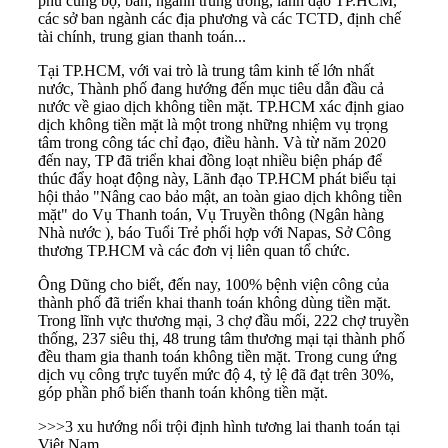
phủ cùng bộ, ban, ngành trung ương, lãnh đạo TP.HCM,
các sở ban ngành các địa phương và các TCTD, định chế
tài chính, trung gian thanh toán...
Tại TP.HCM, với vai trò là trung tâm kinh tế lớn nhất
nước, Thành phố đang hướng đến mục tiêu dẫn đầu cả
nước về giao dịch không tiền mặt. TP.HCM xác định giao
dịch không tiền mặt là một trong những nhiệm vụ trọng
tâm trong công tác chỉ đạo, điều hành. Và từ năm 2020
đến nay, TP đã triển khai đồng loạt nhiều biện pháp để
thúc đẩy hoạt động này, Lãnh đạo TP.HCM phát biểu tại
hội thảo "Nâng cao bảo mật, an toàn giao dịch không tiền
mặt" do Vụ Thanh toán, Vụ Truyền thông (Ngân hàng
Nhà nước ), báo Tuổi Trẻ phối hợp với Napas, Sở Công
thương TP.HCM và các đơn vị liên quan tổ chức.
Ông Dũng cho biết, đến nay, 100% bệnh viện công của
thành phố đã triển khai
thanh toán không dùng tiền mặt
.
Trong lĩnh vực thương mại, 3 chợ đầu mối, 222 chợ truyền
thống, 237 siêu thị, 48 trung tâm thương mại tại thành phố
đều tham gia thanh toán không tiền mặt. Trong cung ứng
dịch vụ công trực tuyến mức độ 4, tỷ lệ đã đạt trên 30%,
góp phần phổ biến thanh toán không tiền mặt.
>>>
3 xu hướng nổi trội định hình tương lai thanh toán tại
Việt Nam