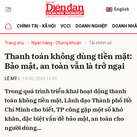
English
CHÍNH TRỊ - XÃ HỘI
VCCI
DOANH NGHIỆP
DOANH NH
bình luận
Trang chủ
Ngân hàng - Chứng khoán
Tài chính số
Thanh toán không dùng tiền mặt:
Bảo mật, an toàn vẫn là trở ngại
LÊ MỸ
14/06/2024 14:45
Trong quá trình triển khai hoạt động thanh
toán không tiền mặt, Lãnh đạo Thành phố Hồ
Hủy
G
Chí Minh cho biết, TP cũng gặp một số khó
khăn, đặc biệt vấn đề bảo mật, an toàn cho
người dùng...