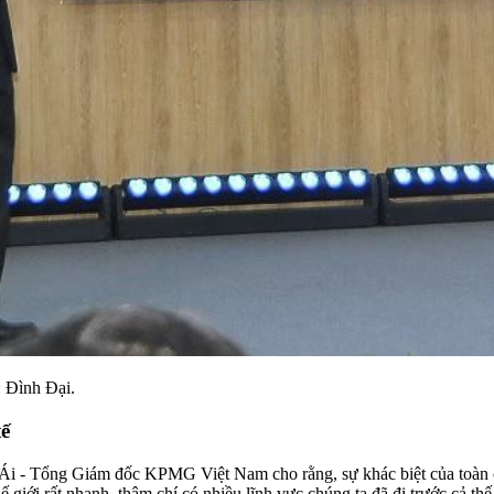
 Đình Đại.
tế
 - Tổng Giám đốc KPMG Việt Nam cho rằng, sự khác biệt của toàn cầ
giới rất nhanh, thậm chí có nhiều lĩnh vực chúng ta đã đi trước cả thế 