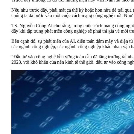
Nếu như trước đây, phải mất cả thế kỷ hoặc hơn nữa để trải q
chúng ta đã bước vào một cuộc cách mạng công nghệ mới. Như v
TS. Nguyễn Công Ái cho rằng, trong cuộc cách mạng công nghệ h
đây khi tập trung phát triển công nghiệp sẽ phải trả giá về môi 
Bên cạnh đó, sự phát triển của AI, điện toán đám mây và điện t
các ngành công nghiệp, các ngành công nghiệp khác nhau vận hà
“Đầu tư vào công nghệ bền vững toàn cầu đã tăng trưởng rất n
2023, với khó khăn của nến kinh tế thế giới, đầu tư vào công 