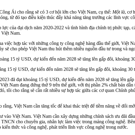
ông Ái cho rằng sẽ có 3 cơ hội lớn cho Việt Nam, cụ thể:
Một là
, cơ 
óng, từ đó tạo điều kiện thúc đẩy khả năng tăng trưởng các lĩnh vực 
 lực của đại dịch năm 2020-2022 và tình hình địa chính trị phức tạp, 
ó Việt Nam.
ua việc hợp tác với những công ty công nghệ hàng đầu thế giới, Việt N
y sẽ cho phép Việt Nam thu hút thêm nhiều nguồn đầu tư trong và ngo
ảng 15 tỷ USD, dự kiến đến năm 2028 sẽ tăng lên gấp đôi, khoảng 30
023 đã đạt khoảng 15 tỷ USD, dự kiến đến năm 2028 sẽ tăng lên gấp 
, Việt Nam đang đứng thứ 9 trên thế giới, với thị phần 2% chất bán dẫn
, tôi cho rằng sẽ cần rất nhiều sự hợp tác giữa các cơ quan Chính ph
ng, Việt Nam cần tăng tốc để khai thác triệt để tiềm năng về đổi mới
u tư vào Việt Nam. Việt Nam cần xây dựng những chính sách ưu đãi đầu
uế TNCN cho chuyên gia, nhân lực làm việc trong mảng công nghệ. Bên
kiến thức và công nghệ, phát triển lĩnh vực công nghệ trong nước.