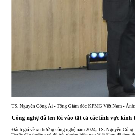
TS. Nguyễn Công Ái - Tổng Giám đốc KPMG Việt Nam - Ảnh:
Công nghệ đã len lỏi vào tất cả các lĩnh vực kinh 
Đánh giá về xu hướng công nghệ năm 2024, TS. Nguyễn Công Ái
Trước đây thường có độ trễ, nhưng hiện nay Việt Nam đã theo thế 