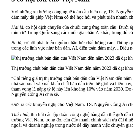
Với những xu hướng công nghệ toàn cầu hiện nay, TS. Nguyễn C
đám mây
đã giúp Việt Nma có thể học hỏi và phát triển nhanh ch
Hai là
, cơ hội dịch chuyển của chuỗi cung ứng toàn cầu. Dưới áp
mình từ Trung Quốc sang các quốc gia châu Á khác, trong đó c
Ba là
, cơ hội phát triển nguồn nhân lực chất lượng cao. Thông q
trong các lĩnh vực như bán dẫn, AI, điện toán đám mây…Điều nà
Thị trường chất bán dẫn của Việt Nam đến năm 2023 đã đạt kho
“Chỉ riêng giá trị thị trường
chất bán dẫn
của Việt Nam đến năm 2
nhà sản xuất và xuất khẩu chất bán dẫn trên thế giới và hiện nay
tham vọng là nâng tỷ lệ này lên khoảng 10% vào năm 2030. Do đó
Nguyễn Công Ái chia sẻ.
Đưa ra các khuyến nghị cho Việt Nam, TS. Nguyễn Công Ái cho rằ
Thứ nhất
, thu hút các tập đoàn công nghệ hàng đầu thế giới đầ
trường Việt Nam, trong đó, cần đẩy mạnh chính sách ưu đãi th
ngoài
và doanh nghiệp trong nước để đẩy mạnh việc chuyển giao 