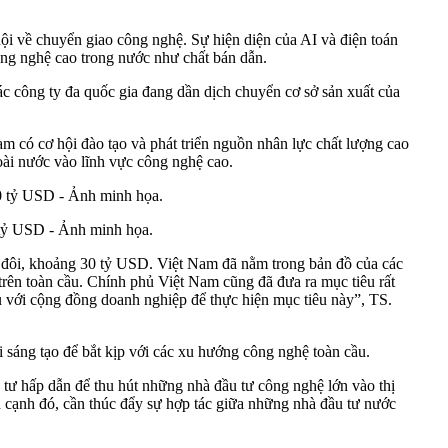
hội về chuyển giao công nghệ. Sự hiện diện của AI và
điện toán
công nghệ cao trong nước như chất bán dẫn.
các công ty đa quốc gia đang dần dịch chuyển cơ sở sản xuất của
am có cơ hội đào tạo và phát triển nguồn nhân lực chất lượng cao
ài nước vào lĩnh vực công nghệ cao.
 tỷ USD - Ảnh minh họa.
đôi, khoảng 30 tỷ USD. Việt Nam đã nằm trong bản đồ của các
 trên toàn cầu. Chính phủ Việt Nam cũng đã đưa ra mục tiêu rất
ủ với cộng đồng doanh nghiệp để thực hiện mục tiêu này”, TS.
 sáng tạo để bắt kịp với các xu hướng công nghệ toàn cầu.
 tư hấp dẫn để thu hút những nhà đầu tư công nghệ lớn vào thị
 cạnh đó, cần thúc đẩy sự hợp tác giữa những
nhà đầu tư nước