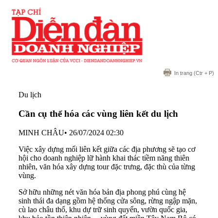
In trang
(Ctr + P)
Du lịch
Cần cụ thể hóa các vùng liên kết du lịch
MINH CHÂU
•
26/07/2024 02:30
Việc xây dựng mối liên kết giữa các địa phương sẽ tạo cơ
hội cho doanh nghiệp lữ hành khai thác tiềm năng thiên
nhiên, văn hóa xây dựng tour đặc trưng, đặc thù của từng
vùng.
Sở hữu những nét văn hóa bản địa phong phú cùng hệ
sinh thái đa dạng gồm hệ thống cửa sông, rừng ngập mặn,
cù lao châu thổ, khu dự trữ sinh quyển, vườn quốc gia,