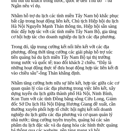
thu hút du khách trong nước, quốc tế đến Thủ đô” - bà
Ngần nêu ví dụ.
Nhằm hỗ trợ du lịch các tỉnh miền Tây Nam bộ khắc phục
bất cập trong hoạt động liên kết, Chủ tịch Hiệp hội du lịch
Hà Nội Nguyễn Mạnh Thản thông tin, Hiệp hội sẵn sàng
thúc đẩy hợp tác với các tỉnh miền Tây Nam Bộ, gia tăng
cơ hội hợp tác cho doanh nghiệp du lịch các địa phương.
Trong đó, tập trung cường kết nối liên kết với các địa
phương, đồng thời tăng cường các giải pháp hỗ trợ xúc
tiến quảng bá du lịch miền Tây Nam Bộ tại thị trường
trong nước và quốc tế; trao đổi khách 2 chiều. “Đây là
những hoạt động thực tế đưa hoạt động hợp tác liên kết đi
vào chiều sâu”-ông Thản khẳng định.
Nhằm tăng cường hơn nữa sự liên kết, hợp tác giữa các cơ
quan quản lý của các địa phương trong việc liên kết, xây
dựng tuyến du lịch giữa thành phố Hà Nội, Ninh Bình,
Kon Tum với các tỉnh Đồng bằng sông Cửu Long, Giám
đốc Sở Du lịch Hà Nội Đặng Hương Giang đề xuất, cần
thường xuyên phối hợp tổ chức hội nghị kết nối doanh
nghiệp du lịch giữa các địa phương và cơ quan quản lý
nhà nước; tăng cường tuyên truyền, quảng bá các sản
phẩm du lịch đặc sắc và đa dạng hóa các hình thức quảng
bá thông qua các website, nền tảng mạng xã hội.