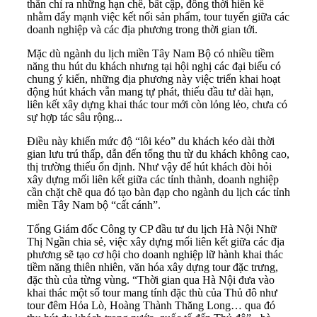
thắn chỉ ra những hạn chế, bất cập, đồng thời hiến kế
nhằm đẩy mạnh việc kết nối sản phẩm, tour tuyến giữa các
doanh nghiệp và các địa phương trong thời gian tới.
Mặc dù ngành du lịch miền Tây Nam Bộ có nhiều tiềm
năng thu hút du khách nhưng tại hội nghị các đại biểu có
chung ý kiến, những địa phương này việc triển khai hoạt
động hút khách vẫn mang tự phát, thiếu đầu tư dài hạn,
liên kết xây dựng khai thác tour mới còn lỏng lẻo, chưa có
sự hợp tác sâu rộng...
Điều này khiến mức độ “lôi kéo” du khách kéo dài thời
gian lưu trú thấp, dẫn đến tổng thu từ du khách không cao,
thị trường thiếu ổn định. Như vậy để hút khách đòi hỏi
xây dựng mối liên kết giữa các tỉnh thành, doanh nghiệp
cần chặt chẽ qua đó tạo bàn đạp cho ngành du lịch các tỉnh
miền Tây Nam bộ “cất cánh”.
Tổng Giám đốc Công ty CP đầu tư du lịch Hà Nội Nhữ
Thị Ngần chia sẻ, việc xây dựng mối liên kết giữa các địa
phương sẽ tạo cơ hội cho doanh nghiệp lữ hành khai thác
tiềm năng thiên nhiên, văn hóa xây dựng tour đặc trưng,
đặc thù của từng vùng. “Thời gian qua Hà Nội đưa vào
khai thác một số tour mang tính đặc thù của Thủ đô như
tour đêm Hỏa Lò, Hoàng Thành Thăng Long… qua đó