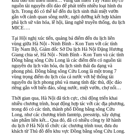
khu bảo tồn thiên nhiên… vùng đất miền Tây Nam Bộ có
nguồn tài nguyên dồi dào để phát triển nhiều loại hình du
lịch. Trong đó có thể kể đến du lịch sinh thái miệt vườn
gắn với cảnh quan sông nước, nghỉ dưỡng kết hợp khám
phá lịch sử văn hóa, lễ hội, làng nghề truyền thống, du lịch
MICE….
Tại Hội nghị xúc tiến, quảng bá điểm đến du lịch liên
vùng giữa Hà Nội - Ninh Bình - Kon Tum với các tỉnh
Tây Nam Bộ, Giám đốc Sở Du lịch Hà Nội Đặng Hương
Giang chia sẻ, Hà Nội - Ninh Bình - Kon Tum và các tỉnh
Đồng bằng sông Cửu Long là các điểm đến có nguồn tài
nguyên du lịch văn hóa, du lịch sinh thái đa dạng và
phong phú. Đồng bằng sông Cửu Long là một trong 7
vùng trọng điểm du lịch của cả nước với hệ thống tài
nguyên du lịch phong phú và mang tính đặc thù, độc đáo
riêng gắn với biển đảo, sông nước, miệt vườn, chợ nổi…
Thời gian qua, Hà Nội đã tích cực, chủ động triển khai
nhiều chương trình, hoạt động hợp tác với các địa phương,
trong đó có các tỉnh, thành phố Đồng bằng sông Cửu
Long, như các chương trình famtrip, presstrip, xây dựng
sản phẩm liên kết... Qua đó, đã có nhiều công ty lữ hành
du lịch ở Hà Nội tổ chức các chương trình tour, đưa du
khách từ Thủ đô đến khu vực Đồng bằng sông Cửu Long.