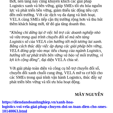
thời, nền tảng này cũng khuyến khích các giải pháp
Logistics xanh và bền vững, giúp SMEs tối ưu hóa nguồn
lực và phát triển bền vững, giảm thiểu tác động tiêu cực
đến môi trường. Với các dịch vụ đa dạng và linh hoạt,
VELA cùng SMEs tiếp cận thị trường rộng hơn và thu hút
thêm khách hàng mới, từ đó gia tăng doanh thu.
“
Không chỉ dừng lại ở việc hỗ trợ các doanh nghiệp nhỏ
và vừa trong quá trình chuyển đổi số mà nền tảng
Logistics số của VELA còn hướng tới một tương lai xanh.
Bằng cách thúc đẩy việc áp dụng các giải pháp bền vững,
VELA đóng góp vào mục tiêu chung của ngành Logistics,
hướng tới sự phát triển bền vững và bảo vệ môi trường, vì
lợi ích cộng đồng
”, đại diện VELA chia sẻ.
Với giải pháp toàn diện và công cụ hỗ trợ chuyển đổi số,
chuyển đổi xanh chuỗi cung ứng, VELA mở ra cơ hội cho
các SMEs trong quá trình vận hành Logistics, thúc đẩy sự
phát triển bền vững và tối ưu hóa hoạt động.
MÂY NGUYỄN
https://diendandoanhnghiep.vn/xanh-hoa-
logistics-voi-vela-giai-phap-chuyen-doi-so-toan-dien-cho-smes-
10140063.html