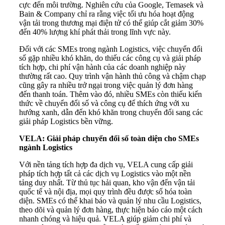
cực đến môi trường. Nghiên cứu của Google, Temasek và
Bain & Company chỉ ra rằng việc tối ưu hóa hoạt động
vận tải trong thương mại điện tử có thể giúp cắt giảm 30%
đến 40% lượng khí phát thải trong lĩnh vực này.
Đối với các SMEs trong ngành Logistics, việc chuyển đổi
số gặp nhiều khó khăn, do thiếu các công cụ và giải pháp
tích hợp, chi phí vận hành của các doanh nghiệp này
thường rất cao. Quy trình vận hành thủ công và chậm chạp
cũng gây ra nhiều trở ngại trong việc quản lý đơn hàng
đến thanh toán. Thêm vào đó, nhiều SMEs còn thiếu kiến
thức về chuyển đổi số và công cụ để thích ứng với xu
hướng xanh, dẫn đến khó khăn trong chuyển đổi sang các
giải pháp Logistics bền vững.
VELA: Giải pháp chuyển đổi số toàn diện cho SMEs
ngành Logistics
Với nền tảng tích hợp đa dịch vụ, VELA cung cấp giải
pháp tích hợp tất cả các dịch vụ Logistics vào một nền
tảng duy nhất. Từ thủ tục hải quan, kho vận đến vận tải
quốc tế và nội địa, mọi quy trình đều được số hóa toàn
diện. SMEs có thể khai báo và quản lý nhu cầu Logistics,
theo dõi và quản lý đơn hàng, thực hiện báo cáo một cách
nhanh chóng và hiệu quả. VELA giúp giảm chi phí và