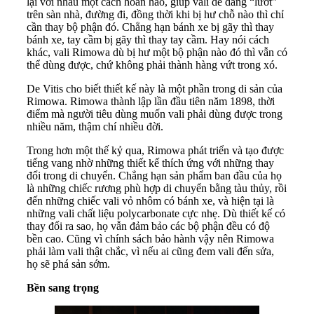
lại với nhau một cách hoàn hảo, giúp vali dễ dàng “lướt”
trên sàn nhà, đường đi, đồng thời khi bị hư chỗ nào thì chỉ
cần thay bộ phận đó. Chẳng hạn bánh xe bị gãy thì thay
bánh xe, tay cầm bị gãy thì thay tay cầm. Hay nói cách
khác, vali Rimowa dù bị hư một bộ phận nào đó thì vẫn có
thể dùng được, chứ không phải thành hàng vứt trong xó.
De Vitis cho biết thiết kế này là một phần trong di sản của
Rimowa. Rimowa thành lập lần đầu tiên năm 1898, thời
điểm mà người tiêu dùng muốn vali phải dùng được trong
nhiều năm, thậm chí nhiều đời.
Trong hơn một thế kỷ qua, Rimowa phát triển và tạo được
tiếng vang nhờ những thiết kế thích ứng với những thay
đổi trong di chuyển. Chẳng hạn sản phẩm ban đầu của họ
là những chiếc rương phù hợp di chuyển bằng tàu thủy, rồi
đến những chiếc vali vỏ nhôm có bánh xe, và hiện tại là
những vali chất liệu polycarbonate cực nhẹ. Dù thiết kế có
thay đổi ra sao, họ vẫn đảm bảo các bộ phận đều có độ
bền cao. Cũng vì chính sách bảo hành vậy nên Rimowa
phải làm vali thật chắc, vì nếu ai cũng đem vali đến sửa,
họ sẽ phá sản sớm.
Bền sang trọng