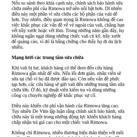
Nếu so sánh theo khía cạnh này, chính sách bảo hành sửa
chữa miễn phí của Rimowa trở nên nổi bật hơn. Dĩ nhiên
điều này một phần vì sửa chữa các bộ phận của vali dễ
hơn. Tuy nhiên, điều quan trọng là Rimowa không đề cao
việc khắc phục các vấn đề về vẻ ngoài của vali, chẳng hạn
vết trầy xước hoặc vết lõm. Trong những năm gần đây, họ
không ngần ngại dùng những chiếc vali cũ kỹ, trầy xước
để quảng cáo, vì đó là bằng chứng cho thấy họ đi du lịch
nhiều.
Mạng lưới các trung tâm sửa chữa
Khi vali bị hư, khách hàng có thể đem đến cửa hàng
Rimowa gần nhất để sửa. Nếu lỗi đơn giản, nhân viên sẽ
sửa tại chỗ vì họ đã được đào tạo. Còn nếu vấn đề phức
tạp hơn, các cửa hàng sẽ gửi vali đến những trung tâm sửa
chữa lớn. Ở đó, kỹ thuật viên kiểm tra và dùng những
công cụ chuyên nghiệp để khắc phục sự cố.
Điều này khiến chi phí vận hành của Rimowa tăng cao.
Tuy nhiên De Vitis lập luận rằng chính sách bảo hành, sửa
chữa này là một trong những động lực khiến khách hàng
chấp nhận trả giá cao cho một chiếc vali Rimowa.
Không chỉ Rimowa, nhiều thương hiệu thân thiện với môi