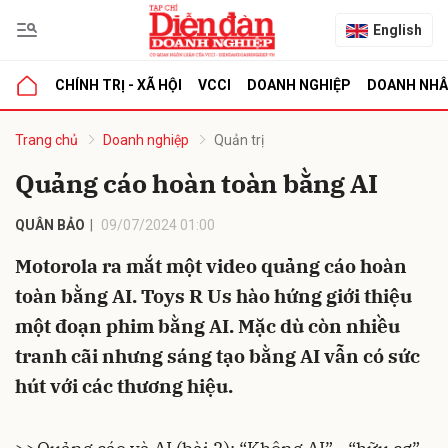
English
CHÍNH TRỊ - XÃ HỘI
VCCI
DOANH NGHIỆP
DOANH NH
bình luận
Trang chủ
Doanh nghiệp
Quản trị
Quảng cáo hoàn toàn bằng AI
QUÂN BẢO
09/07/2024 01:00
Motorola ra mắt một video quảng cáo hoàn
toàn bằng AI. Toys R Us hào hứng giới thiệu
một đoạn phim bằng AI. Mặc dù còn nhiều
Hủy
G
tranh cãi nhưng sáng tạo bằng AI vẫn có sức
hút với các thương hiệu.