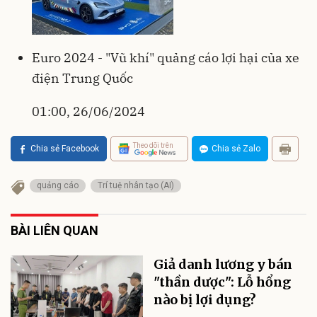
Euro 2024 - "Vũ khí" quảng cáo lợi hại của xe
điện Trung Quốc
01:00, 26/06/2024
Theo dõi trên
Chia sẻ Facebook
Chia sẻ Zalo
quảng cáo
Trí tuệ nhân tạo (AI)
BÀI LIÊN QUAN
Giả danh lương y bán
"thần dược": Lỗ hổng
nào bị lợi dụng?