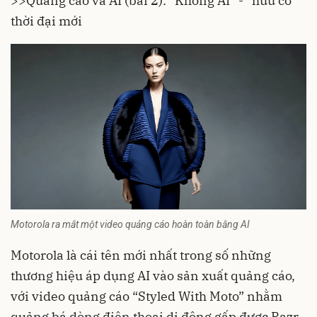
>>Quảng cáo và AI (bài 2): “Không AI” - “hữu cơ”
thời đại mới
Motorola ra mắt một video quảng cáo hoàn toàn bằng AI
Motorola là cái tên mới nhất trong số những
thương hiệu áp dụng AI vào sản xuất quảng cáo,
với video quảng cáo “Styled With Moto” nhằm
quảng bá dòng điện thoại di động gấp được Razr