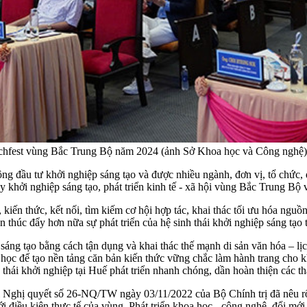
Techfest vùng Bắc Trung Bộ năm 2024 (ảnh Sở Khoa học và Công nghệ)
ng đầu tư khởi nghiệp sáng tạo và được nhiều ngành, đơn vị, tổ chức, do
ẩy khởi nghiệp sáng tạo, phát triển kinh tế - xã hội vùng Bắc Trung Bộ
kiến thức, kết nối, tìm kiếm cơ hội hợp tác, khai thác tối ưu hóa nguồ
n thúc đẩy hơn nữa sự phát triển của hệ sinh thái khởi nghiệp sáng tạo
sáng tạo bằng cách tận dụng và khai thác thế mạnh di sản văn hóa – lị
 học để tạo nền tảng căn bản kiến thức vững chắc làm hành trang cho k
thái khởi nghiệp tại Huế phát triển nhanh chóng, dần hoàn thiện các t
Nghị quyết số 26-NQ/TW ngày 03/11/2022 của Bộ Chính trị đã nêu rõ, 
ới điều kiện thực tế của vùng. Phát triển khoa học - công nghệ, đổi mới