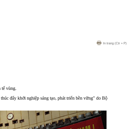
In trang
(Ctr + P)
 tế vùng.
húc đẩy khởi nghiệp sáng tạo, phát triển bền vững" do Bộ