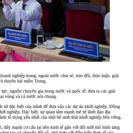
anh nghiệp trong, ngoài nước chia sẻ, trao đổi, thảo luận, giải
 và duyên hải miền Trung.
n lực, nguồn chuyên gia trong nước và quốc tế; đưa ra các giải
 tại vùng và cả nước nói chung.
ch sử đặc biệt của mình để đưa vào các dự án khởi nghiệp. Đồng
hởi nghiệp. Đặc biệt, sự quan tâm mạnh mẽ từ lãnh đạo địa
hành tố trọng yếu nhất của một hệ sinh thái khởi nghiệp bền vững.
đẩy mạnh cơ cấu lại nền kinh tế gắn với đổi mới mô hình tăng
 sáng tạo và chuyển đổi số, phù hợp với điều kiện thực tế của