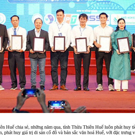
ế chia sẻ, những năm qua, tỉnh Thừa Thiên Huế luôn phát huy tiềm n
, phát huy giá trị di sản cố đô và bản sắc văn hoá Huế, với đặc trưng 