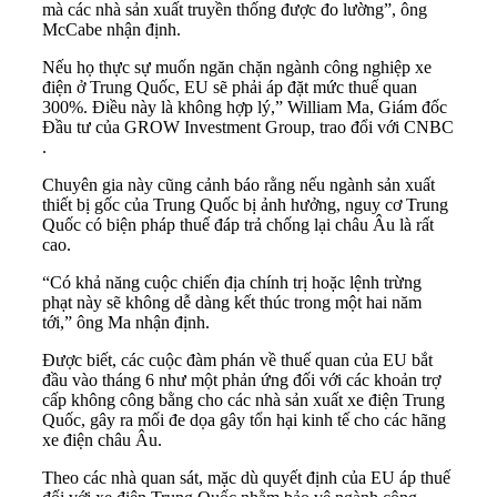
mà các nhà sản xuất truyền thống được đo lường”, ông
McCabe nhận định.
Nếu họ thực sự muốn ngăn chặn ngành công nghiệp xe
điện ở Trung Quốc, EU sẽ phải áp đặt mức thuế quan
300%. Điều này là không hợp lý,” William Ma, Giám đốc
Đầu tư của GROW Investment Group, trao đổi với CNBC
.
Chuyên gia này cũng cảnh báo rằng nếu ngành sản xuất
thiết bị gốc của Trung Quốc bị ảnh hưởng, nguy cơ Trung
Quốc có biện pháp thuế đáp trả chống lại châu Âu là rất
cao.
“Có khả năng cuộc chiến địa chính trị hoặc lệnh trừng
phạt này sẽ không dễ dàng kết thúc trong một hai năm
tới,” ông Ma nhận định.
Được biết, các cuộc đàm phán về thuế quan của EU bắt
đầu vào tháng 6 như một phản ứng đối với các khoản trợ
cấp không công bằng cho các nhà sản xuất xe điện Trung
Quốc, gây ra mối đe dọa gây tổn hại kinh tế cho các hãng
xe điện châu Âu.
Theo các nhà quan sát, mặc dù quyết định của EU áp thuế