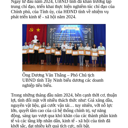
Ngay từ đầu năm 2024, UBND tỉnh đã khẩn trương tập
trung chỉ đạo, triển khai thực hiện nghiêm túc chỉ đạo của
Chính phủ, của Tỉnh ủy, của HĐND tỉnh về nhiệm vụ
phát triển kinh tế - xã hội năm 2024.
Ông Dương Văn Thắng – Phó Chủ tịch
UBND tỉnh Tây Ninh biểu dương các doanh
nghiệp tiêu biểu.
Trong những tháng đầu năm 2024, bên cạnh thời cơ, thuận
lợi, tỉnh đối mặt với nhiều thách thức như: Giá xăng dầu,
nguyên vật liệu, giá cước vận tải… tuy nhiên, với nỗ lực
lớn, quyết tâm cao của cả hệ thống chính trị, sự năng
động, sáng tạo vượt qua khó khăn của các thành phần kinh
tế và các tầng lớp nhân dân, kinh tế - xã hội của tỉnh đã
khởi sắc, đạt nhiều kết quả tích cực, nổi bật.