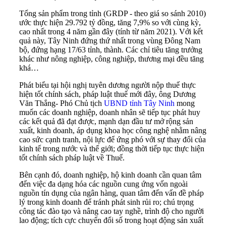
Tổng sản phẩm trong tỉnh (GRDP - theo giá so sánh 2010)
ước thực hiện 29.792 tỷ đồng, tăng 7,9% so với cùng kỳ,
cao nhất trong 4 năm gần đây (tính từ năm 2021). Với kết
quả này, Tây Ninh đứng thứ nhất trong vùng Đông Nam
bộ, đứng hạng 17/63 tỉnh, thành. Các chỉ tiêu tăng trưởng
khác như nông nghiệp, công nghiệp, thương mại đều tăng
khá…
Phát biểu tại hội nghị tuyên dương người nộp thuế thực
hiện tốt chính sách, pháp luật thuế mới đây, ông Dương
Văn Thắng- Phó Chủ tịch
UBND tỉnh Tây Ninh
mong
muốn các doanh nghiệp, doanh nhân sẽ tiếp tục phát huy
các kết quả đã đạt được, mạnh dạn đầu tư mở rộng sản
xuất, kinh doanh, áp dụng khoa học công nghệ nhằm nâng
cao sức cạnh tranh, nội lực để ứng phó với sự thay đổi của
kinh tế trong nước và thế giới; đồng thời tiếp tục thực hiện
tốt chính sách pháp luật về Thuế.
Bên cạnh đó, doanh nghiệp, hộ kinh doanh cần quan tâm
đến việc đa dạng hóa các nguồn cung ứng vốn ngoài
nguồn tín dụng của ngân hàng, quan tâm đến vấn đề pháp
lý trong kinh doanh để tránh phát sinh rủi ro; chú trọng
công tác đào tạo và nâng cao tay nghề, trình độ cho người
lao động; tích cực chuyển đổi số trong hoạt động sản xuất