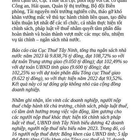
Bên cạnh đó, Cục Thuế tích cực phối hợp với các cơ quan
Công an, Hải quan, Quản lý thị trường, Bộ đội Biên
phòng, Tài nguyên môi trường nghiên cứu, tháo gỡ khó
khăn vướng mắc về thủ tục hành chính liên quan, tạo điều
kiện thuận lợi nhất để các tổ chức, cá nhân thực hiện tốt
chính sách, pháp luật về thuế nhằm quyết tâm phấn đấu
hoàn thành và hoàn thành vượt mức các mục tiêu, nhiệm
vụ tài chính – ngân sách nhà nước.
Báo cáo của Cục Thuế Tây Ninh, tổng thu ngân sách nhà
nước năm 2023 là 9.838,76 tỷ đồng, đạt 108,72% so với
dự toán Trung ương giao (9.050 tỷ đồng); đạt 102,49% so
với dự toán UBND tỉnh giao (9.600 tỷ đồng); đạt
102,25% so với dự toán phấn đấu Tổng cục Thuế giao
(9.622 tỷ đồng), so với thực hiện năm 2022 đạt 93,52%.
Kết quả này có sự đóng góp không nhỏ của cộng đồng
doanh nghiệp.
Nhằm ghi nhận, tôn vinh các doanh nghiệp, người nộp
thuế chấp hành tốt chủ trương, chính sách, pháp luật thuế,
có tầm ảnh hưởng trong việc vận động, làm gương cho
các người nộp thuế khác thực hiện tốt chính sách pháp
luật về thuế, UBND tỉnh Tây Ninh biểu dương 42 doanh
nghiệp, người nộp thuế tiêu biểu năm 2023. Trong đó, có
16 người nộp thuế được Bằng khen của UBND tỉnh; 5 tập
thể được tặng Giấy khen của Tổng cục thuế và 21 doanh