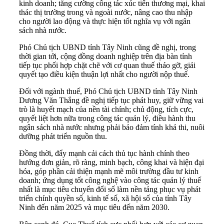
kinh doanh; tăng cường công tác xúc tiến thương mại, khai
thác thị trường trong và ngoài nước, nâng cao thu nhập
cho người lao động và thực hiện tốt nghĩa vụ với ngân
sách nhà nước.
Phó Chủ tịch UBND tỉnh Tây Ninh cũng đề nghị, trong
thời gian tới, cộng đồng doanh nghiệp trên địa bàn tỉnh
tiếp tục phối hợp chặt chẽ với cơ quan thuế tháo gỡ, giải
quyết tạo điều kiện thuận lợi nhất cho người nộp thuế.
Đối với ngành thuế, Phó Chủ tịch UBND tỉnh Tây Ninh
Dương Văn Thắng đề nghị tiếp tục phát huy, giữ vững vai
trò là huyết mạch của nền tài chính; chủ động, tích cực,
quyết liệt hơn nữa trong công tác quản lý, điều hành thu
ngân sách nhà nước nhưng phải bảo đảm tính khả thi, nuôi
dưỡng phát triển nguồn thu.
Đồng thời, đẩy mạnh cải cách thủ tục hành chính theo
hướng đơn giản, rõ ràng, minh bạch, công khai và hiện đại
hóa, góp phần cải thiện mạnh mẽ môi trường đầu tư kinh
doanh; ứng dụng tốt công nghệ vào công tác quản lý thuế
nhất là mục tiêu chuyển đổi số làm nền tảng phục vụ phát
triển chính quyền số, kinh tế số, xã hội số của tỉnh Tây
Ninh đến năm 2025 và mục tiêu đến năm 2030.