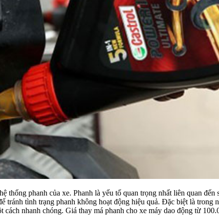
à hệ thống phanh của xe. Phanh là yếu tố quan trọng nhất liên quan đế
để tránh tình trạng phanh không hoạt động hiệu quả. Đặc biệt là trong
một cách nhanh chóng. Giá thay má phanh cho xe máy dao động từ 100.0