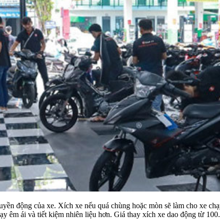
ruyền động của xe. Xích xe nếu quá chùng hoặc mòn sẽ làm cho xe chạy
hạy êm ái và tiết kiệm nhiên liệu hơn. Giá thay xích xe dao động từ 10