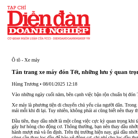
Ô tô - Xe máy
Tân trang xe máy đón Tết, những lưu ý quan trọ
Hùng Trương
•
08/01/2025 12:18
Vào những ngày cuối năm, bên cạnh việc bận rộn chuẩn bị đón Tế
Xe máy là phương tiện di chuyển chủ yếu của người dân. Trong s
mái mỗi khi đi lại. Tuy nhiên, không phải ai cũng biết nên thay
Đầu tiên, thay dầu nhớt là một công việc cực kỳ quan trọng khi 
gây hư hỏng cho động cơ. Thông thường, bạn nên thay dầu nhớt 
hành mượt mà và ổn định. Trên thị trường hiện nay, giá dầu nhớ
cũng cần thay lọc dầu để bảo vệ động cơ, chi phí cho lọc dầu t