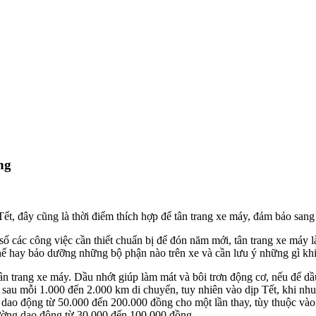
ng
t, đây cũng là thời điểm thích hợp để tân trang xe máy, đảm bảo sang
ố các công việc cần thiết chuẩn bị để đón năm mới, tân trang xe máy 
 thế hay bảo dưỡng những bộ phận nào trên xe và cần lưu ý những gì khi
tân trang xe máy. Dầu nhớt giúp làm mát và bôi trơn động cơ, nếu để d
sau mỗi 1.000 đến 2.000 km di chuyển, tuy nhiên vào dịp Tết, khi nhu
t dao động từ 50.000 đến 200.000 đồng cho một lần thay, tùy thuộc vào
hường dao động từ 30.000 đến 100.000 đồng.