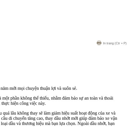
In trang
(Ctr + P)
 năm mới mọi chuyện thuận lợi và suôn sẻ.
là một phần không thể thiếu, nhằm đảm bảo sự an toàn và thoải
 thực hiện công việc này.
ầu quá lâu không thay sẽ làm giảm hiệu suất hoạt động của xe và
 cầu di chuyển tăng cao, thay dầu nhớt mới giúp đảm bảo xe vận
 loại dầu và thương hiệu mà bạn lựa chọn. Ngoài dầu nhớt, bạn