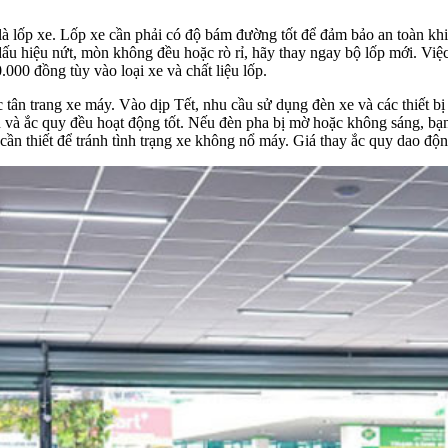
 lốp xe. Lốp xe cần phải có độ bám đường tốt để đảm bảo an toàn khi di
 dấu hiệu nứt, mòn không đều hoặc rò rỉ, hãy thay ngay bộ lốp mới. Vi
000 đồng tùy vào loại xe và chất liệu lốp.
ân trang xe máy. Vào dịp Tết, nhu cầu sử dụng đèn xe và các thiết bị đ
n và ắc quy đều hoạt động tốt. Nếu đèn pha bị mờ hoặc không sáng, bạ
cần thiết để tránh tình trạng xe không nổ máy. Giá thay ắc quy dao đ