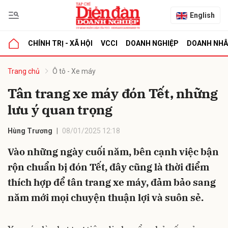
English
CHÍNH TRỊ - XÃ HỘI
VCCI
DOANH NGHIỆP
DOANH NH
bình luận
Trang chủ
Ô tô - Xe máy
Tân trang xe máy đón Tết, những
lưu ý quan trọng
Hùng Trương
08/01/2025 12:18
Vào những ngày cuối năm, bên cạnh việc bận
rộn chuẩn bị đón Tết, đây cũng là thời điểm
Hủy
G
thích hợp để tân trang xe máy, đảm bảo sang
năm mới mọi chuyện thuận lợi và suôn sẻ.