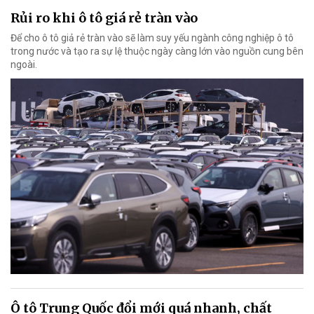
Rủi ro khi ô tô giá rẻ tràn vào
Để cho ô tô giả rẻ tràn vào sẽ làm suy yếu ngành công nghiệp ô tô
trong nước và tạo ra sự lệ thuộc ngày càng lớn vào nguồn cung bên
ngoài.
Ô tô Trung Quốc đổi mới quá nhanh, chất