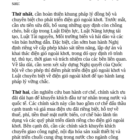
sau:
Thứ nhất
, cần hoàn thiện khung pháp lý đồng bộ và
chuyên biệt cho phát triển điện gió ngoài khơi. Trước mắt,
cần ưu tiên sửa đổi, bổ sung những quy định còn chồng
chéo, bất cập trong Luật Điện lực, Luật Năng lượng tái
tạo, Luật Tài nguyên, Môi trường biển và hải đảo và các
văn bản hướng dẫn. Đặc biệt, cần sớm ban hành Nghị
định riêng về cấp phép khảo sát tiềm năng, lập dự án và
khai thác điện gió ngoài khơi, trong đó quy định rõ trình
tự, thủ tục, thời gian và trách nhiệm của các bên liên quan.
Về lâu dài, cần xem xét xây dựng Nghị quyết của Quốc
hội về cho phép thí điểm phát triển điện gió ngoài khơi và
Luật chuyên biệt về điện gió ngoài khơi để tạo hành lang
pháp lý vững chắc.
Thứ hai
, cần nghiên cứu ban hành cơ chế, chính sách ưu
đãi dài hạn để khuyến khích đầu tư tư nhân trong nước và
quốc tế. Các chính sách này cần bao gồm cơ chế đấu thầu
cạnh tranh và giá mua điện ưu đãi riêng biệt, hỗ trợ về
thuế, phí, tiền thuê mặt nước biển, cơ chế bảo lãnh tín
dụng và các quỹ phát triển dành riêng cho điện gió ngoài
khơi. Bên cạnh đó, cần các chính sách khuyến khích
chuyển giao công nghệ, nội địa hóa sản xuất thiết bị và
phát triển chuỗi cung ứng trong nước cho ngành công