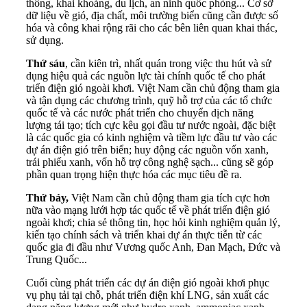
thông, khai khoáng, du lịch, an ninh quốc phòng... Cơ sở
dữ liệu về gió, địa chất, môi trường biển cũng cần được số
hóa và công khai rộng rãi cho các bên liên quan khai thác,
sử dụng.
Thứ sáu
, cần kiên trì, nhất quán trong việc thu hút và sử
dụng hiệu quả các nguồn lực tài chính quốc tế cho phát
triển điện gió ngoài khơi. Việt Nam cần chủ động tham gia
và tận dụng các chương trình, quỹ hỗ trợ của các tổ chức
quốc tế và các nước phát triển cho chuyển dịch năng
lượng tái tạo; tích cực kêu gọi đầu tư nước ngoài, đặc biệt
là các quốc gia có kinh nghiệm và tiềm lực đầu tư vào các
dự án điện gió trên biển; huy động các nguồn vốn xanh,
trái phiếu xanh, vốn hỗ trợ công nghệ sạch... cũng sẽ góp
phần quan trọng hiện thực hóa các mục tiêu đề ra.
Thứ bảy,
Việt Nam cần chủ động tham gia tích cực hơn
nữa vào mạng lưới hợp tác quốc tế về phát triển điện gió
ngoài khơi; chia sẻ thông tin, học hỏi kinh nghiệm quản lý,
kiến tạo chính sách và triển khai dự án thực tiễn từ các
quốc gia đi đầu như Vương quốc Anh, Đan Mạch, Đức và
Trung Quốc...
Cuối cùng phát triển các dự án điện gió ngoài khơi phục
vụ phụ tải tại chỗ, phát triển điện khí LNG, sản xuất các