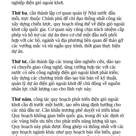
nghiệp điện gió ngoài khơi.
Thứ ba
, cần thành lập cơ quan quản lý Nhà nước đầu
mối, trực thuộc Chính phủ để chỉ đạo thống nhất công tác
xây dựng chiến lược, quy hoạch tổng thể về điện gió ngoài
khơi cấp quốc gia. Cơ quan này cũng chịu trách nhiệm cấp
phép và hỗ trợ các dự án theo cơ chế một đầu mối phối
hợp với các bộ, ngành và địa phương liên quan để tháo gỡ
các vướng mắc và rút ngắn quy trình, thời gian thực hiện
dự án.
Thứ tư,
cần thành lập các trung tâm nghiên cứu, đào tạo
và chuyển giao công nghệ, tăng cường hợp tác với các
nước có nền công nghiệp điện gió ngoài khơi phát triển;
xây dựng các chương trình đào tạo bài bản về kỹ thuật,
quản lý dự án điện gió ngoài khơi để chủ động về nguồn
nhân lực chất lượng cao cho lĩnh vực này.
Thứ năm
, công tác quy hoạch phát triển điện gió ngoài
khơi cần đi trước một bước, tạo nền tảng định hướng cho
các nhà đầu tư. Cần khẩn trương phê duyệt và triển khai
Quy hoạch không gian biển quốc gia, trong đó xác định rõ
các vùng biển ưu tiên cho phát triển năng lượng tái tạo.
Quy hoạch này phải được lồng ghép và thống nhất với các
quy hoạch ngành khác như quy hoạch bảo tồn biển, giao