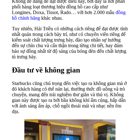
Không dễ dàng để đạt được điều này, bởi đây là nơi phân
phối hàng loạt thương hiệu đồng hồ cao cấp như
Longines, Doxa, Tissot, Rado… với hơn 2.000 mẫu
đồng
hồ chính hãng
khác nhau.
Tuy nhiên, Hải Triều có những cách riêng để đạt được tính
nhất quán trong cách bày trí, như có chuyên viên riêng để
kiểm soát chất lượng trưng bày, đào tạo nhân sự hướng
đến sự chỉn chu và cẩn thận trong từng chi tiết, hay đảm
bảo sự đồng nhất từ độ sáng của bóng đèn đến chất lượng
tủ trưng bày.
Đầu tư về không gian
Starbucks cũng chú trọng đến việc tạo ra không gian mà ở
đó khách hàng có thể nán lại, thưởng thức đồ uống và trò
chuyện, mang đến trải nghiệm thư giãn và thú vị. Không
gian này được tạo ra bởi bầu không khí ấm cúng, hấp dẫn
với ánh sáng ấm áp, chỗ ngồi thoải mái và nhạc nền êm
dịu.