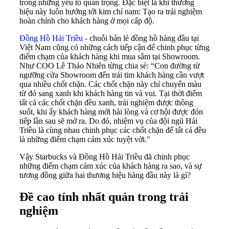
trong những yếu tố quan trọng. Đặc biệt là khi thương
hiệu này luôn hướng tới kim chỉ nam: Tạo ra trải nghiệm
hoàn chỉnh cho khách hàng ở mọi cấp độ.
Đồng Hồ Hải Triều
- chuỗi bán lẻ đồng hồ hàng đầu tại
Việt Nam cũng có những cách tiếp cận để chinh phục từng
điểm chạm của khách hàng khi mua sắm tại Showroom.
Như COO Lê Thảo Nhiên từng chia sẻ: “Con đường từ
ngưỡng cửa Showroom đến trái tim khách hàng cần vượt
qua nhiều chốt chặn. Các chốt chặn này chỉ chuyển màu
từ đỏ sang xanh khi khách hàng tin và vui. Tại thời điểm
tất cả các chốt chặn đều xanh, trải nghiệm được thông
suốt, khi ấy khách hàng mới hài lòng và cơ hội được đón
tiếp lần sau sẽ mở ra. Do đó, nhiệm vụ của đội ngũ Hải
Triều là cùng nhau chinh phục các chốt chặn để tất cả đều
là những điểm chạm cảm xúc tuyệt vời."
Vậy Starbucks và Đồng Hồ Hải Triều đã chinh phục
những điểm chạm cảm xúc của khách hàng ra sao, và sự
tương đồng giữa hai thương hiệu hàng đầu này là gì?
Đề cao tính nhất quán trong trải
nghiệm