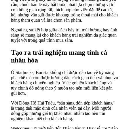
cầu, chuỗi bán lẻ này bắt buộc phải lựa chọn những vị trí
có không gian rộng rãi, thích hợp cho việc đặt để các tủ,
kệ, nhưng vẫn giữ được khoảng trống thoải mái cho khách
hàng tham quan và lựa chọn sản phẩm.
Ngoài ra, sự kết hợp giữa cách bày trí, mùi hương hay ánh
sáng sẽ mang lại cho khách hàng trải nghiệm đa giác quan
tuyệt vời trong quá trình mua sắm.
Tạo ra trải nghiệm mang tính cá
nhân hóa
Ở Starbucks, Barista không chỉ được đào tạo về kỹ năng
pha chế mà còn được hướng dẫn cách giao tiếp và phục vụ
khách hàng chuyên nghiệp. Việc gọi tên khách hàng và
tùy chỉnh đồ uống theo ý muốn tạo nên mối liên kết gần
gũi hơn.
Với Đồng Hồ Hải Triều, “sẵn sàng đón tiếp khách hàng”
là trạng thái mặc định của nhân viên tại đây. Mỗi người
đóng góp những giá trị khác nhau nhằm tạo nên trải
nghiệm khác biệt cho khách hàng.
Welcomer – Người tiếp đón khách hàng: Thay vì gọi “Bảo