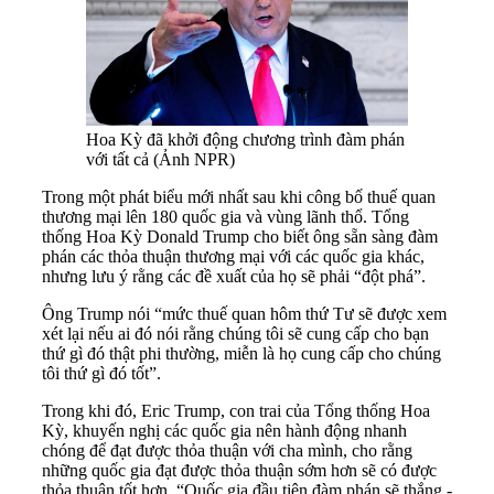
Hoa Kỳ đã khởi động chương trình đàm phán
với tất cả (Ảnh NPR)
Trong một phát biểu mới nhất sau khi công bố thuế quan
thương mại lên 180 quốc gia và vùng lãnh thổ. Tổng
thống Hoa Kỳ Donald Trump cho biết ông sẵn sàng đàm
phán các thỏa thuận thương mại với các quốc gia khác,
nhưng lưu ý rằng các đề xuất của họ sẽ phải “đột phá”.
Ông Trump nói “mức thuế quan hôm thứ Tư sẽ được xem
xét lại nếu ai đó nói rằng chúng tôi sẽ cung cấp cho bạn
thứ gì đó thật phi thường, miễn là họ cung cấp cho chúng
tôi thứ gì đó tốt”.
Trong khi đó, Eric Trump, con trai của Tổng thống Hoa
Kỳ, khuyến nghị các quốc gia nên hành động nhanh
chóng để đạt được thỏa thuận với cha mình, cho rằng
những quốc gia đạt được thỏa thuận sớm hơn sẽ có được
thỏa thuận tốt hơn. “Quốc gia đầu tiên đàm phán sẽ thắng -