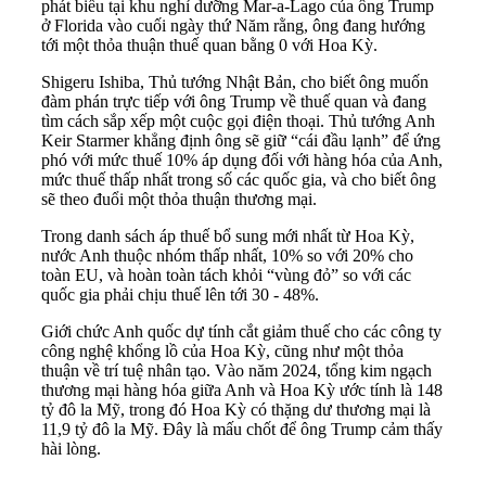
phát biểu tại khu nghỉ dưỡng Mar-a-Lago của ông Trump
ở Florida vào cuối ngày thứ Năm rằng, ông đang hướng
tới một thỏa thuận thuế quan bằng 0 với Hoa Kỳ.
Shigeru Ishiba, Thủ tướng Nhật Bản, cho biết ông muốn
đàm phán trực tiếp với ông Trump về thuế quan và đang
tìm cách sắp xếp một cuộc gọi điện thoại. Thủ tướng Anh
Keir Starmer khẳng định ông sẽ giữ “cái đầu lạnh” để ứng
phó với mức thuế 10% áp dụng đối với hàng hóa của Anh,
mức thuế thấp nhất trong số các quốc gia, và cho biết ông
sẽ theo đuổi một thỏa thuận thương mại.
Trong danh sách áp thuế bổ sung mới nhất từ Hoa Kỳ,
nước Anh thuộc nhóm thấp nhất, 10% so với 20% cho
toàn EU, và hoàn toàn tách khỏi “vùng đỏ” so với các
quốc gia phải chịu thuế lên tới 30 - 48%.
Giới chức Anh quốc dự tính cắt giảm thuế cho các công ty
công nghệ khổng lồ của Hoa Kỳ, cũng như một thỏa
thuận về trí tuệ nhân tạo. Vào năm 2024, tổng kim ngạch
thương mại hàng hóa giữa Anh và Hoa Kỳ ước tính là 148
tỷ đô la Mỹ, trong đó Hoa Kỳ có thặng dư thương mại là
11,9 tỷ đô la Mỹ. Đây là mấu chốt để ông Trump cảm thấy
hài lòng.