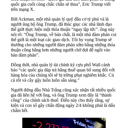
quốc gia cuối cùng chắc chắn sẽ thua”, Eric Trump viết
trên mạng X.
Bill Ackman, một nhà quản lý quỹ đầu cơ tỷ phú và là
người ủng hộ ông Trump, đã thúc giục các nhà lãnh đạo
thế giới thực hiện một thỏa thuận “ngay lập tức”. ông này
nói rõ: “Ông Trump, về bản chất, là một nhà đàm phán coi
thế giới là một loạt các giao dịch. Tôi hy vọng Trump sẽ
thưởng cho những người đàm phán sớm bằng những thỏa
thuận công bằng hơn những người chờ đợi để ngồi vào
bàn đàm phán”.
Đồng thời, nhà quản lý tài chính kỳ cựu phố Wall cảnh
báo “các quốc gia đáp trả bằng thuế quan bổ sung đối với
hàng hóa của chúng tôi sẽ bị trừng phạt nghiêm khắc. Củ
cà rốt và cây gậy luôn luôn sẵn sàng.”
Người đứng đầu Nhà Trắng cũng xác nhận rất nhiều quốc
gia đã liên hệ với ông, và ông Trump xem đây là “thành
công” của chính sách thuế. Điều này cho thấy rằng, sự
kiện và con số gây chấn động ngày 2/4 không phải là dấu
chấm hết.