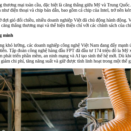
thương mại toàn cầu, đặc biệt là căng thẳng giữa Mỹ và Trung Quốc. N
ư điện thoại và chip bán dẫn, bao gồm cả chip của Intel, trở nên kém
hờ đợi gió đổi chiều, nhiều doanh nghiệp Việt đã chủ động hành động.
căng thẳng thương mại và thể hiện thiện chí với các chính sách của c
ng minh
àng khó lường, các doanh nghiệp công nghệ Việt Nam đang đẩy mạnh ứn
iễn. Tập đoàn công nghệ hàng đầu FPT đã đầu tư 174 triệu đô la Mỹ xâ
m phát triển phần mềm, an ninh mạng và AI tạo sinh thế hệ mới. Dù k
giảm chi phí, tăng năng suất và giữ được tính linh hoạt trong một thế