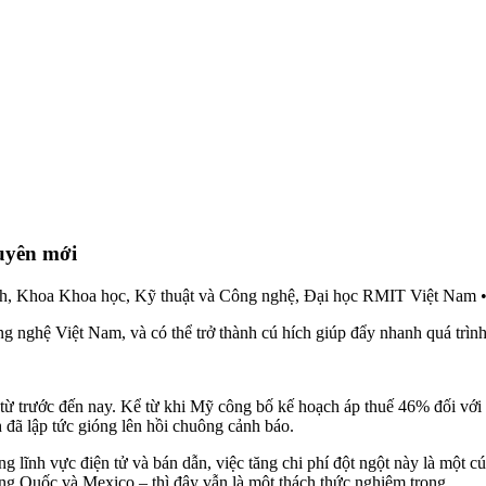
guyên mới
ính, Khoa Khoa học, Kỹ thuật và Công nghệ, Đại học RMIT Việt Nam
 nghệ Việt Nam, và có thể trở thành cú hích giúp đẩy nhanh quá trìn
từ trước đến nay. Kể từ khi Mỹ công bố kế hoạch áp thuế 46% đối với
đã lập tức gióng lên hồi chuông cảnh báo.
g lĩnh vực điện tử và bán dẫn, việc tăng chi phí đột ngột này là một 
ung Quốc và Mexico – thì đây vẫn là một thách thức nghiêm trọng.