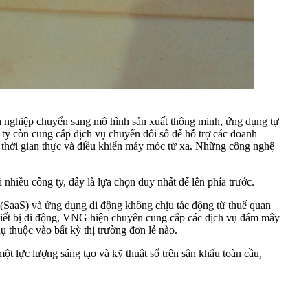
nh nghiệp chuyển sang mô hình sản xuất thông minh, ứng dụng tự
 ty còn cung cấp dịch vụ chuyển đổi số để hỗ trợ các doanh
eo thời gian thực và điều khiển máy móc từ xa. Những công nghệ
hiều công ty, đây là lựa chọn duy nhất để lên phía trước.
(SaaS) và ứng dụng di động không chịu tác động từ thuế quan
hiết bị di động, VNG hiện chuyên cung cấp các dịch vụ đám mây
 thuộc vào bất kỳ thị trường đơn lẻ nào.
ột lực lượng sáng tạo và kỹ thuật số trên sân khấu toàn cầu,