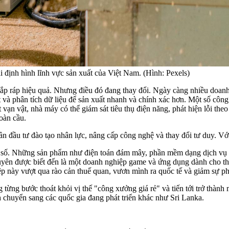
ái định hình lĩnh vực sản xuất của Việt Nam. (Hình: Pexels)
 lắp ráp hiệu quả. Nhưng điều đó đang thay đổi. Ngày càng nhiều doa
 và phân tích dữ liệu để sản xuất nhanh và chính xác hơn. Một số công
 vạn vật, nhà máy có thể giám sát tiêu thụ điện năng, phát hiện lỗi th
oàn cầu.
đầu tư đào tạo nhân lực, nâng cấp công nghệ và thay đổi tư duy. Với n
vụ số. Những sản phẩm như điện toán đám mây, phần mềm dạng dịch vụ 
uyên được biết đến là một doanh nghiệp game và ứng dụng dành cho t
p này vượt qua rào cản thuế quan, vươn mình ra quốc tế và giảm sự phụ
ừng bước thoát khỏi vị thế "công xưởng giá rẻ" và tiến tới trở thành m
h chuyển sang các quốc gia đang phát triển khác như Sri Lanka.