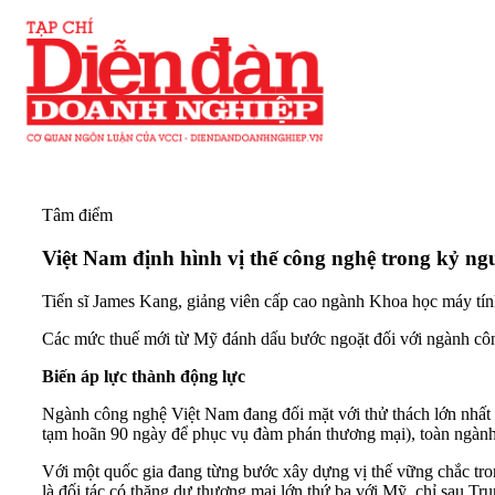
Tâm điểm
Việt Nam định hình vị thế công nghệ trong kỷ n
Tiến sĩ James Kang, giảng viên cấp cao ngành Khoa học máy t
Các mức thuế mới từ Mỹ đánh dấu bước ngoặt đối với ngành công
Biến áp lực thành động lực
Ngành công nghệ Việt Nam đang đối mặt với thử thách lớn nhất 
tạm hoãn 90 ngày để phục vụ đàm phán thương mại), toàn ngành 
Với một quốc gia đang từng bước xây dựng vị thế vững chắc tron
là đối tác có thặng dư thương mại lớn thứ ba với Mỹ, chỉ sau Tr