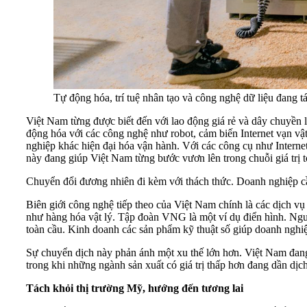
Tự động hóa, trí tuệ nhân tạo và công nghệ dữ liệu đang t
Việt Nam từng được biết đến với lao động giá rẻ và dây chuyền
động hóa với các công nghệ như robot, cảm biến Internet vạn vật
nghiệp khác hiện đại hóa vận hành. Với các công cụ như Internet
này đang giúp Việt Nam từng bước vươn lên trong chuỗi giá trị t
Chuyển đổi đương nhiên đi kèm với thách thức. Doanh nghiệp cần 
Biên giới công nghệ tiếp theo của Việt Nam chính là các dịch 
như hàng hóa vật lý. Tập đoàn VNG là một ví dụ điển hình. Ng
toàn cầu. Kinh doanh các sản phẩm kỹ thuật số giúp doanh nghiệ
Sự chuyển dịch này phản ánh một xu thế lớn hơn. Việt Nam đang t
trong khi những ngành sản xuất có giá trị thấp hơn đang dần dịc
Tách khỏi thị trường Mỹ, hướng đến tương lai