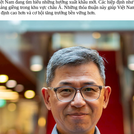
Việt Nam đang tìm hiểu những hướng xuất khẩu mới. Các hiệp định n
ng giềng trong khu vực châu Á. Những thỏa thuận này giúp Việt Nam ph
 định cao hơn và cơ hội tăng trưởng bền vững hơn.