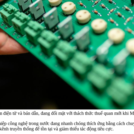
iện tử và bán dẫn, đang đối mặt với thách thức thuế quan mới khi Mỹ 
hiệp công nghệ trong nước đang nhanh chóng thích ứng bằng cách chu
ênh truyền thống để tồn tại và giảm thiểu tác động tiêu cực.