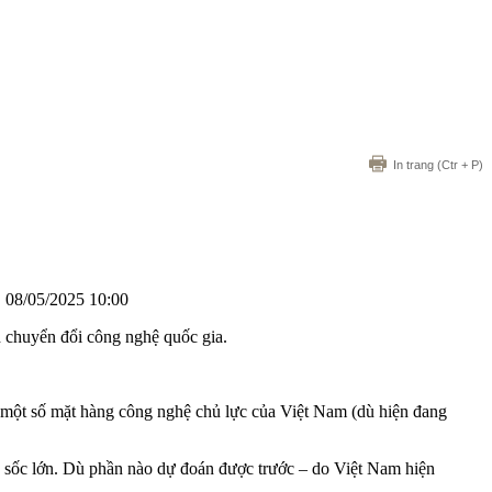
In trang
(Ctr + P)
•
08/05/2025 10:00
h chuyển đổi công nghệ quốc gia.
 một số mặt hàng công nghệ chủ lực của Việt Nam (dù hiện đang
cú sốc lớn. Dù phần nào dự đoán được trước – do Việt Nam hiện