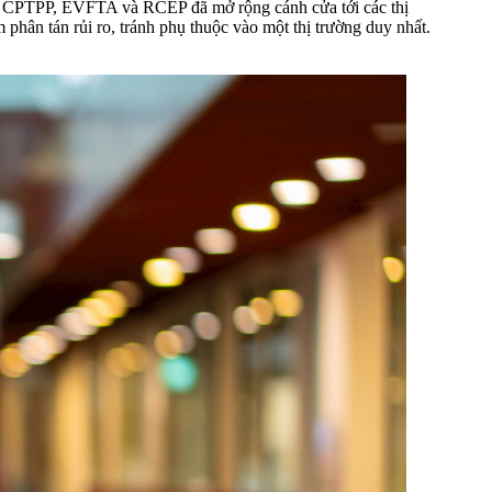
hư CPTPP, EVFTA và RCEP đã mở rộng cánh cửa tới các thị
ân tán rủi ro, tránh phụ thuộc vào một thị trường duy nhất.