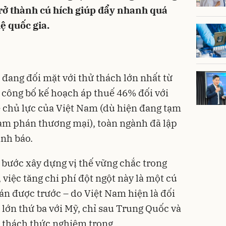
trở thành cú hích giúp đẩy nhanh quá
ệ quốc gia.
ang đối mặt với thử thách lớn nhất từ
ỹ công bố kế hoạch áp thuế 46% đối với
 chủ lực của Việt Nam (dù hiện đang tạm
àm phán thương mại), toàn ngành đã lập
ảnh báo.
 bước xây dựng vị thế vững chắc trong
 việc tăng chi phí đột ngột này là một cú
án được trước – do Việt Nam hiện là đối
 lớn thứ ba với Mỹ, chỉ sau Trung Quốc và
t thách thức nghiêm trọng.