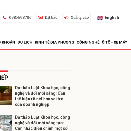
English
0985698786
Đặt báo
Quảng cáo
G KHOÁN
DU LỊCH
KINH TẾ ĐỊA PHƯƠNG
CÔNG NGHỆ
Ô TÔ - XE MÁY
IẾP
Dự thảo Luật Khoa học, công
nghệ và đổi mới sáng: Cần
ửi
thể hiện rõ nét hơn vai trò
của doanh nghiệp
Dự thảo Luật Khoa học, công
nghệ và đổi mới sáng tạo:
Cân nhắc điều chỉnh một số