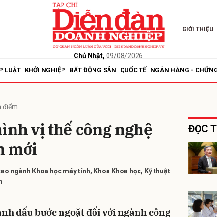
GIỚI THIỆU
bình luận
Chủ Nhật,
09/08/2026
P LUẬT
KHỞI NGHIỆP
BẤT ĐỘNG SẢN
QUỐC TẾ
NGÂN HÀNG - CHỨN
 điểm
ình vị thế công nghệ
ĐỌC T
n mới
Hủy
G
cao ngành Khoa học máy tính, Khoa Khoa học, Kỹ thuật
m
ánh dấu bước ngoặt đối với ngành công