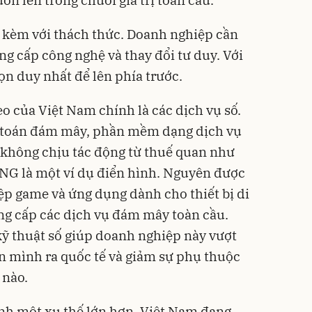
 kèm với thách thức. Doanh nghiệp cần
ng cấp công nghệ và thay đổi tư duy. Với
họn duy nhất để lên phía trước.
eo của Việt Nam chính là các dịch vụ số.
toán đám mây, phần mềm dạng dịch vụ
 không chịu tác động từ thuế quan như
VNG là một ví dụ điển hình. Nguyên được
ệp game và ứng dụng dành cho thiết bị di
g cấp các dịch vụ đám mây toàn cầu.
ỹ thuật số giúp doanh nghiệp này vượt
n mình ra quốc tế và giảm sự phụ thuộc
 nào.
nh một xu thế lớn hơn. Việt Nam đang