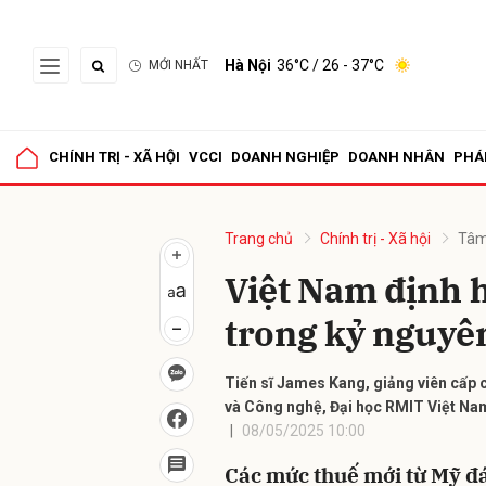
Hà Nội
36°C
/ 26 - 37°C
MỚI NHẤT
Gửi 
CHÍNH TRỊ - XÃ HỘI
VCCI
DOANH NGHIỆP
DOANH NHÂN
PHÁ
Trang chủ
Chính trị - Xã hội
Tâm
Việt Nam định h
trong kỷ nguyê
Tiến sĩ James Kang, giảng viên cấp 
và Công nghệ, Đại học RMIT Việt Na
08/05/2025 10:00
Các mức thuế mới từ Mỹ đ