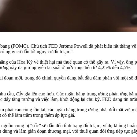
bang (FOMC), Chủ tịch FED Jerome Powell đã phát biểu rất thẳng về 
 có nguy cơ dẫn tới nguy cơ đình lạm”.
năng của Hoa Kỳ về thiệt hại mà thuế quan có thể gây ra. Vì vậy, ông p
 ương này đã giữ nguyên lãi suất ở mức mục tiêu từ 4,25% đến 4,5%.
i đoạn mới, trong đó chính quyền đang bắt đầu đàm phán với một số đố
nhu cầu, đẩy giá lên cao hơn. Các ngân hàng trung ương phản ứng bằng 
húc đẩy tăng trưởng và việc làm, khởi động lại chu kỳ. FED đang tin tưở
 phát cao cùng tồn tại, các ngân hàng trung ương phải đối mặt với một 
 có thể làm trầm trọng thêm áp lực giá.
nguồn cung bị “sốc” sẽ dẫn đến tình trạng đình lạm, ví dụ khủng hoản
 dùng và làm gián đoạn thương mại, với thuế quan đối ứng tiếp tục gây