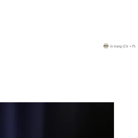
In trang
(Ctr + P)