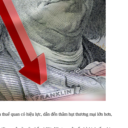
 thuế quan có hiệu lực, dẫn đến thâm hụt thương mại lớn hơn,