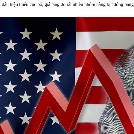
dấu hiệu thiếu cục bộ, giá tăng do rất nhiều nhóm hàng bị “đóng băng”