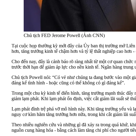
Chủ tịch FED Jerome Powell (Ảnh CNN)
Tại cuộc họp thường kỳ mới đây của Ủy ban thị trường mở Liên 
hơn, tăng trưởng kinh tế chậm hơn và tỷ lệ thất nghiệp cao hơn -
Cho đến nay, đây là cảnh báo rõ ràng nhất từ ​​một cơ quan chức 
trước thời hạn để giảm áp lực cho nền kinh tế. Ngân hàng trung
Chủ tịch Powell nói: “Có vẻ như chúng ta đang bước vào một gia
đáng kể tình hình - hoặc cũng có thể không có gì đáng kể”.
Trong một chu kỳ kinh tế điển hình, tăng trưởng mạnh thúc đẩy 
giảm lạm phát. Khi lạm phát ổn định, việc cắt giảm lãi suất sẽ t
Lạm phát đình trệ phá vỡ mô hình này. Khi tăng trưởng yếu và lạm
nguy cơ kìm hãm tăng trưởng hơn nữa, trong khi cắt giảm lãi suất
Theo nhiều nghiên cứu và những gì đã xảy ra trong quá khứ, khi 
nguồn cung hàng hóa - bằng cách làm tăng chi phí cho người tiêu