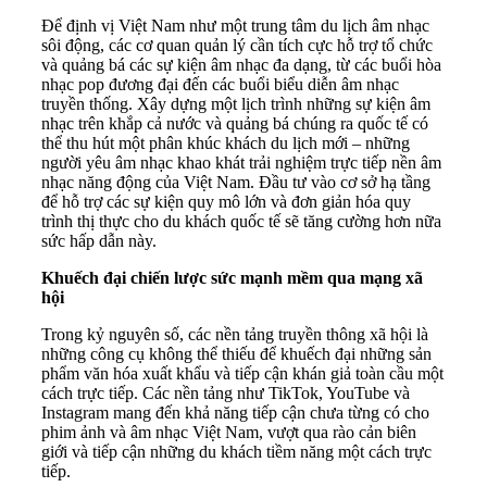
Để định vị Việt Nam như một trung tâm du lịch âm nhạc
sôi động, các cơ quan quản lý cần tích cực hỗ trợ tổ chức
và quảng bá các sự kiện âm nhạc đa dạng, từ các buổi hòa
nhạc pop đương đại đến các buổi biểu diễn âm nhạc
truyền thống. Xây dựng một lịch trình những sự kiện âm
nhạc trên khắp cả nước và quảng bá chúng ra quốc tế có
thể thu hút một phân khúc khách du lịch mới – những
người yêu âm nhạc khao khát trải nghiệm trực tiếp nền âm
nhạc năng động của Việt Nam. Đầu tư vào cơ sở hạ tầng
để hỗ trợ các sự kiện quy mô lớn và đơn giản hóa quy
trình thị thực cho du khách quốc tế sẽ tăng cường hơn nữa
sức hấp dẫn này.
Khuếch đại chiến lược sức mạnh mềm qua mạng xã
hội
Trong kỷ nguyên số, các nền tảng truyền thông xã hội là
những công cụ không thể thiếu để khuếch đại những sản
phẩm văn hóa xuất khẩu và tiếp cận khán giả toàn cầu một
cách trực tiếp. Các nền tảng như TikTok, YouTube và
Instagram mang đến khả năng tiếp cận chưa từng có cho
phim ảnh và âm nhạc Việt Nam, vượt qua rào cản biên
giới và tiếp cận những du khách tiềm năng một cách trực
tiếp.