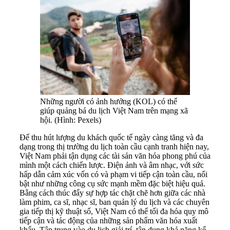
Những người có ảnh hưởng (KOL) có thể
giúp quảng bá du lịch Việt Nam trên mạng xã
hội. (Hình: Pexels)
Để thu hút lượng du khách quốc tế ngày càng tăng và đa
dạng trong thị trường du lịch toàn cầu cạnh tranh hiện nay,
Việt Nam phải tận dụng các tài sản văn hóa phong phú của
mình một cách chiến lược. Điện ảnh và âm nhạc, với sức
hấp dẫn cảm xúc vốn có và phạm vi tiếp cận toàn cầu, nổi
bật như những công cụ sức mạnh mềm đặc biệt hiệu quả.
Bằng cách thúc đẩy sự hợp tác chặt chẽ hơn giữa các nhà
làm phim, ca sĩ, nhạc sĩ, ban quản lý du lịch và các chuyên
gia tiếp thị kỹ thuật số, Việt Nam có thể tối đa hóa quy mô
tiếp cận và tác động của những sản phẩm văn hóa xuất
khẩu. Tập trung vào du lịch giải trí, tận dụng khả năng kể