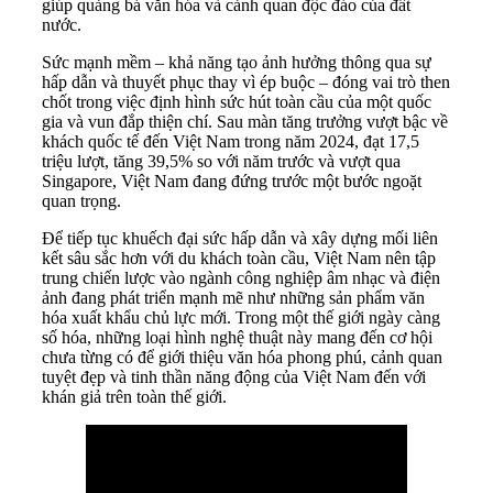
giúp quảng bá văn hóa và cảnh quan độc đáo của đất
nước.
Sức mạnh mềm – khả năng tạo ảnh hưởng thông qua sự
hấp dẫn và thuyết phục thay vì ép buộc – đóng vai trò then
chốt trong việc định hình sức hút toàn cầu của một quốc
gia và vun đắp thiện chí. Sau màn tăng trưởng vượt bậc về
khách quốc tế đến Việt Nam trong năm 2024, đạt 17,5
triệu lượt, tăng 39,5% so với năm trước và vượt qua
Singapore, Việt Nam đang đứng trước một bước ngoặt
quan trọng.
Để tiếp tục khuếch đại sức hấp dẫn và xây dựng mối liên
kết sâu sắc hơn với du khách toàn cầu, Việt Nam nên tập
trung chiến lược vào ngành công nghiệp âm nhạc và điện
ảnh đang phát triển mạnh mẽ như những sản phẩm văn
hóa xuất khẩu chủ lực mới. Trong một thế giới ngày càng
số hóa, những loại hình nghệ thuật này mang đến cơ hội
chưa từng có để giới thiệu văn hóa phong phú, cảnh quan
tuyệt đẹp và tinh thần năng động của Việt Nam đến với
khán giả trên toàn thế giới.