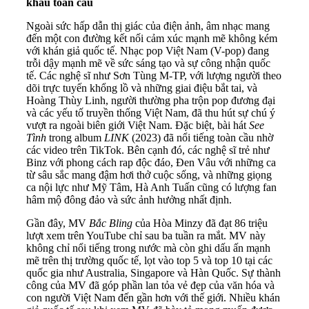
khấu toàn cầu
Ngoài sức hấp dẫn thị giác của điện ảnh, âm nhạc mang
đến một con đường kết nối cảm xúc mạnh mẽ không kém
với khán giả quốc tế. Nhạc pop Việt Nam (V-pop) đang
trỗi dậy mạnh mẽ về sức sáng tạo và sự công nhận quốc
tế. Các nghệ sĩ như Sơn Tùng M-TP, với lượng người theo
dõi trực tuyến khổng lồ và những giai điệu bắt tai, và
Hoàng Thùy Linh, người thường pha trộn pop đương đại
và các yếu tố truyền thống Việt Nam, đã thu hút sự chú ý
vượt ra ngoài biên giới Việt Nam. Đặc biệt, bài hát
See
Tình
trong album
LINK
(2023) đã nổi tiếng toàn cầu nhờ
các video trên TikTok. Bên cạnh đó, các nghệ sĩ trẻ như
Binz với phong cách rap độc đáo, Đen Vâu với những ca
từ sâu sắc mang đậm hơi thở cuộc sống, và những giọng
ca nội lực như Mỹ Tâm, Hà Anh Tuấn cũng có lượng fan
hâm mộ đông đảo và sức ảnh hưởng nhất định.
Gần đây, MV
Bắc Bling
của Hòa Minzy đã đạt 86 triệu
lượt xem trên YouTube chỉ sau ba tuần ra mắt. MV này
không chỉ nổi tiếng trong nước mà còn ghi dấu ấn mạnh
mẽ trên thị trường quốc tế, lọt vào top 5 và top 10 tại các
quốc gia như Australia, Singapore và Hàn Quốc. Sự thành
công của MV đã góp phần lan tỏa vẻ đẹp của văn hóa và
con người Việt Nam đến gần hơn với thế giới. Nhiều khán