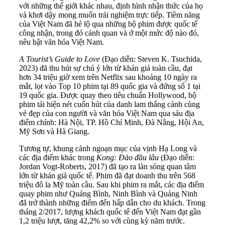
với những thế giới khác nhau, định hình nhận thức của họ
và khơi dậy mong muốn trải nghiệm trực tiếp. Tiềm năng
của Việt Nam đã hé lộ qua những bộ phim được quốc tế
công nhận, trong đó cảnh quan và ở một mức độ nào đó,
nêu bật văn hóa Việt Nam.
A Tourist’s Guide to Love
(Đạo diễn: Steven K. Tsuchida,
2023) đã thu hút sự chú ý lớn từ khán giả toàn cầu, đạt
hơn 34 triệu giờ xem trên Netflix sau khoảng 10 ngày ra
mắt, lọt vào Top 10 phim tại 89 quốc gia và đứng số 1 tại
19 quốc gia. Được quay theo tiêu chuẩn Hollywood, bộ
phim tái hiện nét cuốn hút của danh lam thắng cảnh cùng
vẻ đẹp của con người và văn hóa Việt Nam qua sáu địa
điểm chính: Hà Nội, TP. Hồ Chí Minh, Đà Nẵng, Hội An,
Mỹ Sơn và Hà Giang.
Tương tự, khung cảnh ngoạn mục của vịnh Hạ Long và
các địa điểm khác trong
Kong: Đảo đầu lâu
(Đạo diễn:
Jordan Vogt-Roberts, 2017) đã tạo ra làn sóng quan tâm
lớn từ khán giả quốc tế. Phim đã đạt doanh thu trên 568
triệu đô la Mỹ toàn cầu. Sau khi phim ra mắt, các địa điểm
quay phim như Quảng Bình, Ninh Bình và Quảng Ninh
đã trở thành những điểm đến hấp dẫn cho du khách. Trong
tháng 2/2017, lượng khách quốc tế đến Việt Nam đạt gần
1,2 triệu lượt, tăng 42,2% so với cùng kỳ năm trước.