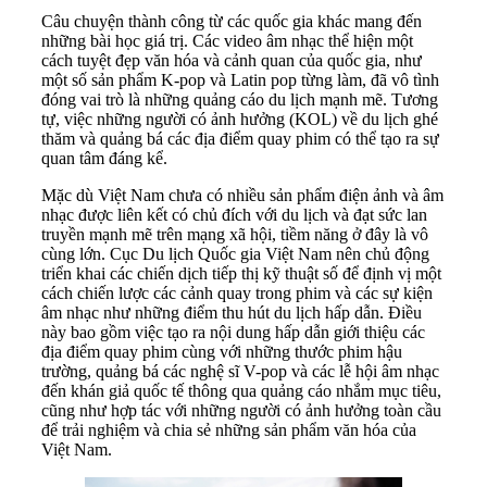
Câu chuyện thành công từ các quốc gia khác mang đến
những bài học giá trị. Các video âm nhạc thể hiện một
cách tuyệt đẹp văn hóa và cảnh quan của quốc gia, như
một số sản phẩm K-pop và Latin pop từng làm, đã vô tình
đóng vai trò là những quảng cáo du lịch mạnh mẽ. Tương
tự, việc những người có ảnh hưởng (KOL) về du lịch ghé
thăm và quảng bá các địa điểm quay phim có thể tạo ra sự
quan tâm đáng kể.
Mặc dù Việt Nam chưa có nhiều sản phẩm điện ảnh và âm
nhạc được liên kết có chủ đích với du lịch và đạt sức lan
truyền mạnh mẽ trên mạng xã hội, tiềm năng ở đây là vô
cùng lớn. Cục Du lịch Quốc gia Việt Nam nên chủ động
triển khai các chiến dịch tiếp thị kỹ thuật số để định vị một
cách chiến lược các cảnh quay trong phim và các sự kiện
âm nhạc như những điểm thu hút du lịch hấp dẫn. Điều
này bao gồm việc tạo ra nội dung hấp dẫn giới thiệu các
địa điểm quay phim cùng với những thước phim hậu
trường, quảng bá các nghệ sĩ V-pop và các lễ hội âm nhạc
đến khán giả quốc tế thông qua quảng cáo nhắm mục tiêu,
cũng như hợp tác với những người có ảnh hưởng toàn cầu
để trải nghiệm và chia sẻ những sản phẩm văn hóa của
Việt Nam.