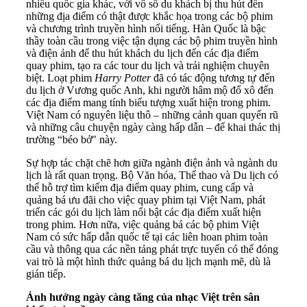
nhiều quốc gia khác, với vô số du khách bị thu hút đến
những địa điểm có thật được khắc họa trong các bộ phim
và chương trình truyền hình nổi tiếng. Hàn Quốc là bậc
thầy toàn cầu trong việc tận dụng các bộ phim truyền hình
và điện ảnh để thu hút khách du lịch đến các địa điểm
quay phim, tạo ra các tour du lịch và trải nghiệm chuyên
biệt. Loạt phim
Harry Potter
đã có tác động tương tự đến
du lịch ở Vương quốc Anh, khi người hâm mộ đổ xô đến
các địa điểm mang tính biểu tượng xuất hiện trong phim.
Việt Nam có nguyên liệu thô – những cảnh quan quyến rũ
và những câu chuyện ngày càng hấp dẫn – để khai thác thị
trường “béo bở" này.
Sự hợp tác chặt chẽ hơn giữa ngành điện ảnh và ngành du
lịch là rất quan trọng. Bộ Văn hóa, Thể thao và Du lịch có
thể hỗ trợ tìm kiếm địa điểm quay phim, cung cấp và
quảng bá ưu đãi cho việc quay phim tại Việt Nam, phát
triển các gói du lịch làm nổi bật các địa điểm xuất hiện
trong phim. Hơn nữa, việc quảng bá các bộ phim Việt
Nam có sức hấp dẫn quốc tế tại các liên hoan phim toàn
cầu và thông qua các nền tảng phát trực tuyến có thể đóng
vai trò là một hình thức quảng bá du lịch mạnh mẽ, dù là
gián tiếp.
Ảnh hưởng ngày càng tăng của nhạc Việt trên sân