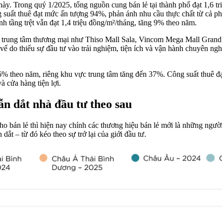
này. Trong quý 1/2025, tổng nguồn cung bán lẻ tại thành phố đạt 1,6 t
suất thuê đạt mức ấn tượng 94%, phản ánh nhu cầu thực chất từ cả phí
nh tầng trệt vẫn đạt 1,4 triệu đồng/m²/tháng, tăng 9% theo năm.
ững trung tâm thương mại như Thiso Mall Sala, Vincom Mega Mall Grand
 vế do thiếu sự đầu tư vào trải nghiệm, tiện ích và vận hành chuyên 
 6% theo năm, riêng khu vực trung tâm tăng đến 37%. Công suất thuê 
à cửa hàng tiện lợi.
ẫn dắt nhà đầu tư theo sau
ho bán lẻ thì hiện nay chính các thương hiệu bán lẻ mới là những người
ắt – từ đó kéo theo sự trở lại của giới đầu tư.