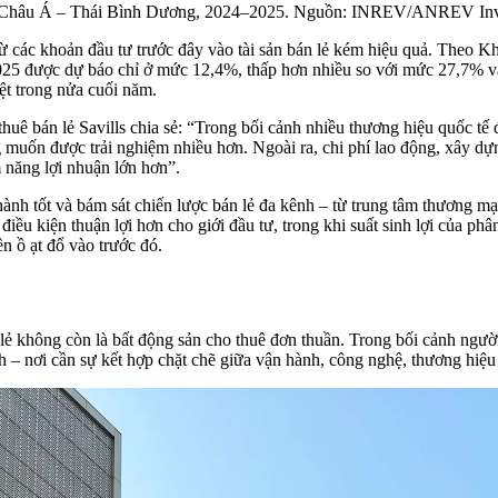
và Châu Á – Thái Bình Dương, 2024–2025. Nguồn: INREV/ANREV Inve
từ các khoản đầu tư trước đây vào tài sản bán lẻ kém hiệu quả. Theo 
025 được dự báo chỉ ở mức 12,4%, thấp hơn nhiều so với mức 27,7% và
iệt trong nửa cuối năm.
 bán lẻ Savills chia sẻ: “Trong bối cảnh nhiều thương hiệu quốc tế 
muốn được trải nghiệm nhiều hơn. Ngoài ra, chi phí lao động, xây dựn
m năng lợi nhuận lớn hơn”.
ành tốt và bám sát chiến lược bán lẻ đa kênh – từ trung tâm thương mạ
ạo điều kiện thuận lợi hơn cho giới đầu tư, trong khi suất sinh lợi của 
ền ồ ạt đổ vào trước đó.
 lẻ không còn là bất động sản cho thuê đơn thuần. Trong bối cảnh người
h – nơi cần sự kết hợp chặt chẽ giữa vận hành, công nghệ, thương hiệu 