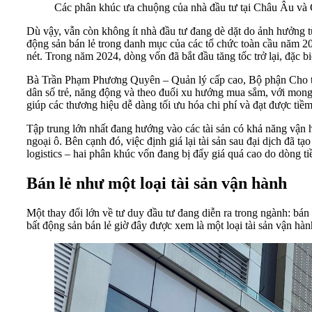
Các phân khúc ưa chuộng của nhà đầu tư tại Châu Âu 
Dù vậy, vẫn còn không ít nhà đầu tư đang dè dặt do ảnh hưởng 
động sản bán lẻ trong danh mục của các tổ chức toàn cầu năm 2
nét. Trong năm 2024, dòng vốn đã bắt đầu tăng tốc trở lại, đặc b
Bà Trần Phạm Phương Quyên – Quản lý cấp cao, Bộ phận Cho thuê
dân số trẻ, năng động và theo đuổi xu hướng mua sắm, với mong 
giúp các thương hiệu dễ dàng tối ưu hóa chi phí và đạt được tiề
Tập trung lớn nhất đang hướng vào các tài sản có khả năng vận h
ngoại ô. Bên cạnh đó, việc định giá lại tài sản sau đại dịch đã t
logistics – hai phân khúc vốn đang bị đẩy giá quá cao do dòng ti
Bán lẻ như một loại tài sản vận hành
Một thay đổi lớn về tư duy đầu tư đang diễn ra trong ngành: bán
bất động sản bán lẻ giờ đây được xem là một loại tài sản vận hàn