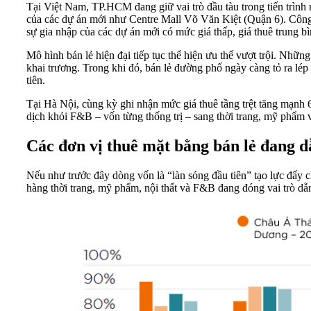
Tại Việt Nam, TP.HCM đang giữ vai trò đầu tàu trong tiến trình 
của các dự án mới như Centre Mall Võ Văn Kiệt (Quận 6). Công 
sự gia nhập của các dự án mới có mức giá thấp, giá thuê trung bì
Mô hình bán lẻ hiện đại tiếp tục thể hiện ưu thế vượt trội. Nh
khai trương. Trong khi đó, bán lẻ đường phố ngày càng tỏ ra lép
tiên.
Tại Hà Nội, cùng kỳ ghi nhận mức giá thuê tầng trệt tăng mạnh
dịch khỏi F&B – vốn từng thống trị – sang thời trang, mỹ phẩm v
Các đơn vị thuê mặt bằng bán lẻ đang d
Nếu như trước đây dòng vốn là “làn sóng đầu tiên” tạo lực đẩy c
hàng thời trang, mỹ phẩm, nội thất và F&B đang đóng vai trò dẫn d