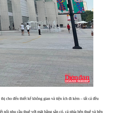
hị cho đến thiết kế không gian và tiện ích đi kèm – tất cả đều
ết nối nhu cầu thuê với mặt bằng sẵn có, cả phía bên thuê và bên