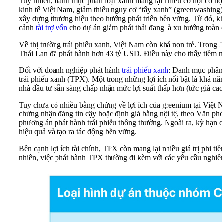
Tuy nhiên, danh mục phân loại xanh mang lại nhiều cơ hội cơ hộ
kinh tế Việt Nam, giảm thiểu nguy cơ “tẩy xanh” (greenwashing
xây dựng thương hiệu theo hướng phát triển bền vững. Từ đó, khu
cảnh
tài trợ vốn
cho dự án giảm phát thải đang là xu hướng toàn 
Về thị trường trái phiếu xanh, Việt Nam còn khá non trẻ. Trong
Thái Lan đã phát hành hơn 43 tỷ USD. Điều này cho thấy tiềm năn
Đối với doanh nghiệp phát hành
trái phiếu xanh
: Danh mục phân 
trái phiếu xanh (TPX). Một trong những lợi ích nổi bật là khả 
nhà đầu tư sẵn sàng chấp nhận mức lợi suất thấp hơn (tức giá ca
Tuy chưa có nhiều bằng chứng về lợi ích của greenium tại Việt 
chứng nhận đáng tin cậy hoặc định giá bằng nội tệ, theo Văn p
phương án phát hành trái phiếu thông thường. Ngoài ra, kỳ hạn d
hiệu quả và tạo ra tác động bền vững.
Bên cạnh lợi ích tài chính, TPX còn mang lại nhiều giá trị phi t
nhiên, việc phát hành TPX thường đi kèm với các yêu cầu nghiêm