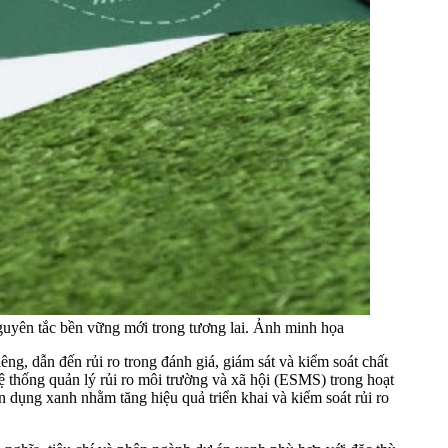
nguyên tắc bền vững mới trong tương lai. Ảnh minh họa
ng, dẫn đến rủi ro trong đánh giá, giám sát và kiểm soát chất
ệ thống quản lý rủi ro môi trường và xã hội (ESMS) trong hoạt
n dụng xanh nhằm tăng hiệu quả triển khai và kiểm soát rủi ro