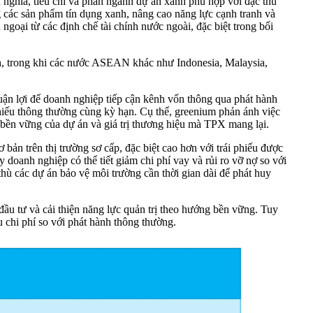
 nghĩa, tiêu chí và phân ngành dự án xanh phù hợp với đặc thù
 các sản phẩm tín dụng xanh, nâng cao năng lực cạnh tranh và
goại từ các định chế tài chính nước ngoài, đặc biệt trong bối
anh, trong khi các nước ASEAN khác như Indonesia, Malaysia,
huận lợi để doanh nghiệp tiếp cận kênh vốn thông qua phát hành
phiếu thông thường cùng kỳ hạn. Cụ thể, greenium phản ánh việc
h bền vững của dự án và giá trị thương hiệu mà TPX mang lại.
n trên thị trường sơ cấp, đặc biệt cao hơn với trái phiếu được
anh nghiệp có thể tiết giảm chi phí vay và rủi ro vỡ nợ so với
thù các dự án bảo vệ môi trường cần thời gian dài để phát huy
 đầu tư và cải thiện năng lực quản trị theo hướng bền vững. Tuy
 chi phí so với phát hành thông thường.