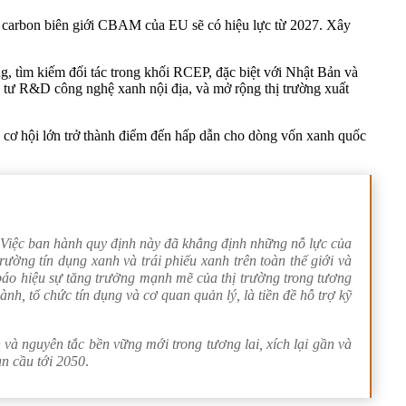
uế carbon biên giới CBAM của EU sẽ có hiệu lực từ 2027. Xây
, tìm kiếm đối tác trong khối RCEP, đặc biệt với Nhật Bản và
tư R&D công nghệ xanh nội địa, và mở rộng thị trường xuất
cơ hội lớn trở thành điểm đến hấp dẫn cho dòng vốn xanh quốc
iệc ban hành quy định này đã khẳng định những nỗ lực của
ường tín dụng xanh và trái phiếu xanh trên toàn thế giới và
báo hiệu sự tăng trưởng mạnh mẽ của thị trường trong tương
h, tổ chức tín dụng và cơ quan quản lý, là tiền đề hỗ trợ kỹ
 và nguyên tắc bền vững mới trong tương lai, xích lại gần và
àn cầu tới 2050
.