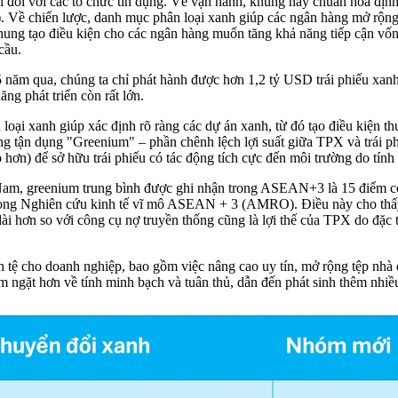
i đối với các tổ chức tín dụng. Về vận hành, khung này chuẩn hóa định
). Về chiến lược, danh mục phân loại xanh giúp các ngân hàng mở rộng
ng tạo điều kiện cho các ngân hàng muốn tăng khả năng tiếp cận vốn n
cầu.
 5 năm qua, chúng ta chỉ phát hành được hơn 1,2 tỷ USD trái phiếu x
g phát triển còn rất lớn.
loại xanh giúp xác định rõ ràng các dự án xanh, từ đó tạo điều kiện t
năng tận dụng "Greenium" – phần chênh lệch lợi suất giữa TPX và trái 
o hơn) để sở hữu trái phiếu có tác động tích cực đến môi trường do tín
Nam, greenium trung bình được ghi nhận trong ASEAN+3 là 15 điểm cơ bả
hòng Nghiên cứu kinh tế vĩ mô ASEAN + 3 (AMRO). Điều này cho thấy do
ài hơn so với công cụ nợ truyền thống cũng là lợi thế của TPX do đặc 
iền tệ cho doanh nghiệp, bao gồm việc nâng cao uy tín, mở rộng tệp nhà
 ngặt hơn về tính minh bạch và tuân thủ, dẫn đến phát sinh thêm nhiều