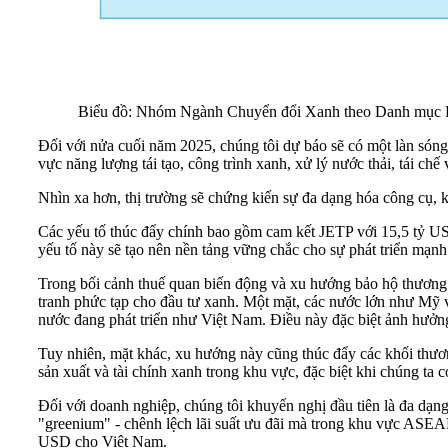
Biểu đồ: Nhóm Ngành Chuyển đổi Xanh theo Danh mục Phâ
Đối với nửa cuối năm 2025, chúng tôi dự báo sẽ có một làn sóng 
vực năng lượng tái tạo, công trình xanh, xử lý nước thải, tái c
Nhìn xa hơn, thị trường sẽ chứng kiến sự đa dạng hóa công cụ, k
Các yếu tố thúc đẩy chính bao gồm cam kết JETP với 15,5 tỷ U
yếu tố này sẽ tạo nên nền tảng vững chắc cho sự phát triển mạnh 
Trong bối cảnh thuế quan biến động và xu hướng bảo hộ thương 
tranh phức tạp cho đầu tư xanh. Một mặt, các nước lớn như Mỹ v
nước đang phát triển như Việt Nam. Điều này đặc biệt ảnh hưởn
Tuy nhiên, mặt khác, xu hướng này cũng thúc đẩy các khối thươ
sản xuất và tài chính xanh trong khu vực, đặc biệt khi chúng ta có l
Đối với doanh nghiệp, chúng tôi khuyến nghị đầu tiên là đa dạng
"greenium" - chênh lệch lãi suất ưu đãi mà trong khu vực ASEA
USD cho Việt Nam.