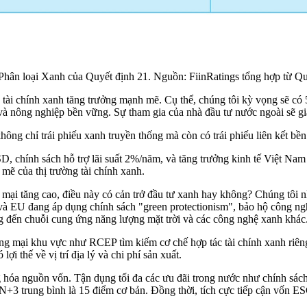
n loại Xanh của Quyết định 21. Nguồn: FiinRatings tổng hợp từ Qu
tài chính xanh tăng trưởng mạnh mẽ. Cụ thể, chúng tôi kỳ vọng sẽ có 5-
hế và nông nghiệp bền vững. Sự tham gia của nhà đầu tư nước ngoài sẽ 
hông chỉ trái phiếu xanh truyền thống mà còn có trái phiếu liên kết bề
SD, chính sách hỗ trợ lãi suất 2%/năm, và tăng trưởng kinh tế Việt
mẽ của thị trường tài chính xanh.
mại tăng cao, điều này có cản trở đầu tư xanh hay không? Chúng tôi 
à EU đang áp dụng chính sách "green protectionism", bảo hộ công ngh
g đến chuỗi cung ứng năng lượng mặt trời và các công nghệ xanh khác
ng mại khu vực như RCEP tìm kiếm cơ chế hợp tác tài chính xanh riêng
ợi thế về vị trí địa lý và chi phí sản xuất.
 hóa nguồn vốn. Tận dụng tối đa các ưu đãi trong nước như chính sách h
N+3 trung bình là 15 điểm cơ bản. Đồng thời, tích cực tiếp cận vốn 