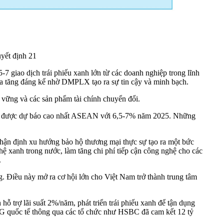
yết định 21
7 giao dịch trái phiếu xanh lớn từ các doanh nghiệp trong lĩnh
gia tăng đáng kể nhờ DMPLX tạo ra sự tin cậy và minh bạch.
n vững và các sản phẩm tài chính chuyển đổi.
 Nam được dự báo cao nhất ASEAN với 6,5-7% năm 2025. Những
nhận định xu hướng bảo hộ thương mại thực sự tạo ra một bức
ệ xanh trong nước, làm tăng chi phí tiếp cận công nghệ cho các
.
. Điều này mở ra cơ hội lớn cho Việt Nam trở thành trung tâm
ỗ trợ lãi suất 2%/năm, phát triển trái phiếu xanh để tận dụng
ESG quốc tế thông qua các tổ chức như HSBC đã cam kết 12 tỷ