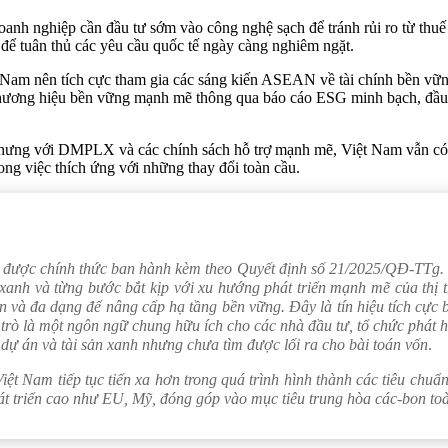
oanh nghiệp cần đầu tư sớm vào công nghệ sạch để tránh rủi ro từ th
 để tuân thủ các yêu cầu quốc tế ngày càng nghiêm ngặt.
 Nam nên tích cực tham gia các sáng kiến ASEAN về tài chính bền vững
hương hiệu bền vững mạnh mẽ thông qua báo cáo ESG minh bạch, đầu 
nhưng với DMPLX và các chính sách hỗ trợ mạnh mẽ, Việt Nam vẫn có 
ong việc thích ứng với những thay đổi toàn cầu.
ược chính thức ban hành kèm theo Quyết định số 21/2025/QĐ-TTg. V
anh và từng bước bắt kịp với xu hướng phát triển mạnh mẽ của thị tr
 và đa dạng để nâng cấp hạ tầng bền vững. Đây là tín hiệu tích cực 
rò là một ngôn ngữ chung hữu ích cho các nhà đầu tư, tổ chức phát hàn
ự án và tài sản xanh nhưng chưa tìm được lối ra cho bài toán vốn
.
ệt Nam tiếp tục tiến xa hơn trong quá trình hình thành các tiêu chuẩn
hát triển cao như EU, Mỹ, đóng góp vào mục tiêu trung hòa các-bon to