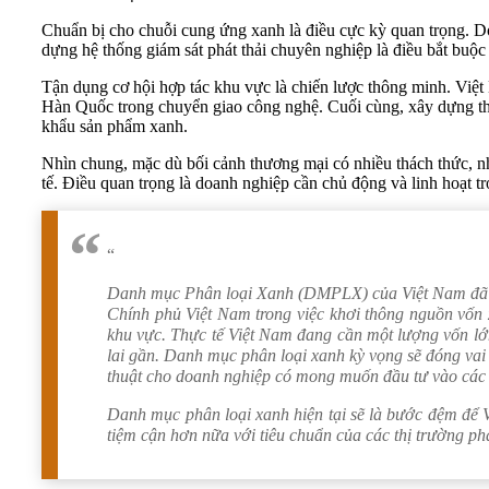
Chuẩn bị cho chuỗi cung ứng xanh là điều cực kỳ quan trọng. D
dựng hệ thống giám sát phát thải chuyên nghiệp là điều bắt buộc
Tận dụng cơ hội hợp tác khu vực là chiến lược thông minh. Việt
Hàn Quốc trong chuyển giao công nghệ. Cuối cùng, xây dựng t
khẩu sản phẩm xanh.
Nhìn chung, mặc dù bối cảnh thương mại có nhiều thách thức, 
tế. Điều quan trọng là doanh nghiệp cần chủ động và linh hoạt tr
“
Danh mục Phân loại Xanh (DMPLX) của Việt Nam đã đ
Chính phủ Việt Nam trong việc khơi thông nguồn vốn x
khu vực. Thực tế Việt Nam đang cần một lượng vốn lớn
lai gần. Danh mục phân loại xanh kỳ vọng sẽ đóng vai t
thuật cho doanh nghiệp có mong muốn đầu tư vào các d
Danh mục phân loại xanh hiện tại sẽ là bước đệm để Vi
tiệm cận hơn nữa với tiêu chuẩn của các thị trường p