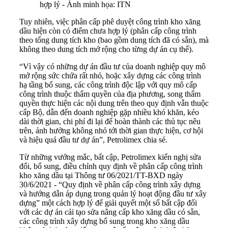
hợp lý - Ảnh minh họa: ITN
Tuy nhiên, việc phân cấp phê duyệt công trình kho xăng
dầu hiện còn có điểm chưa hợp lý (phân cấp công trình
theo tổng dung tích kho (bao gồm dung tích đã có sẵn), mà
không theo dung tích mở rộng cho từng dự án cụ thể).
“Vì vậy có những dự án đầu tư của doanh nghiệp quy mô
mở rộng sức chứa rất nhỏ, hoặc xây dựng các công trình
hạ tầng bổ sung, các công trình độc lập với quy mô cấp
công trình thuộc thẩm quyền của địa phương, song thẩm
quyền thực hiện các nội dung trên theo quy định vẫn thuộc
cấp Bộ, dẫn đến doanh nghiệp gặp nhiều khó khăn, kéo
dài thời gian, chi phí đi lại để hoàn thành các thủ tục nêu
trên, ảnh hưởng không nhỏ tới thời gian thực hiện, cơ hội
và hiệu quả đầu tư dự án”, Petrolimex chia sẻ.
Từ những vướng mắc, bất cập, Petrolimex kiến nghị sửa
đổi, bổ sung, điều chỉnh quy định về phân cấp công trình
kho xăng dầu tại Thông tư 06/2021/TT-BXD ngày
30/6/2021 - “Quy định về phân cấp công trình xây dựng
và hướng dẫn áp dụng trong quản lý hoạt động đầu tư xây
dựng” một cách hợp lý để giải quyết một số bất cập đối
với các dự án cải tạo sửa nâng cấp kho xăng dầu có sẵn,
các công trình xây dựng bổ sung trong kho xăng dầu