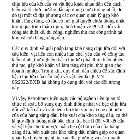
chịu lửa của kết cấu và vật liệu khác nhau dẫn đến cách
hiểu và tổ chức hướng dẫn áp dụng chưa thống nhất, do
đó tại một số địa phương các cơ quan quản lý gặp khó
khăn, lúng túng, có lúc có nơi giải quyết chưa thống nhất
trong quá trình thẩm định, thoả thuận về PCCC đối với
công tác thiết kế, thi công, nghiệm thu các công trình tại
kho và cửa hàng xăng dầu.
Các quy định về giải pháp tăng khả năng chịu lửa đối với
cấu kiện, vật liệu còn nhiều hạn chế, yêu cầu về công tác
kiểm định, thử nghiệm bậc chịu lửa phải thực hiện nhiều
thủ tục, gây khó khăn và làm tăng chi phí, thời gian cho
doanh nghiệp. Trong khi, quy định dẫn chiếu để xác định
bậc chịu lửa của cấu kiện và vật liệu là QCVN
06:2022/BXD lại không áp dụng đối với các đối tượng
này.
Vì vậy, Petrolimex kiến nghị các bộ ngành liên quan tổ
chức rà soát, bổ sung quy định thống nhất về bậc chịu lửa
đối với kết cấu và vật liệu cho khu vực mái che cột bơm
của cửa hàng xăng dầu, bến xuất của kho xăng dầu, cụ thể
là quy định thống nhất bậc chịu lửa bậc II đối với kết cấu
và vật liệu cho khu vực mái che cột bơm của cửa hàng
xăng dầu, bến xuất của kho xăng dầu nhằm giúp cơ quan
quản lý chuyên ngành tại các địa phương và các doanh