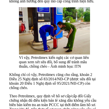
không ảnh hưởng đến quy mô cấp công trình hiện hữu.
Vì vậy, Petrolimex kiến nghị các cơ quan liên
quan xem xét sửa đổi, bổ sung để tránh mâu
thuẫn, chồng chéo - Ảnh minh họa: ITN
Không chỉ có vậy, Petrolimex cũng cho rằng, khoản 2
Điều 25 Nghị định số 83/2014/NĐ-CP (được sửa đổi tại
khoản 20 Điều 1 Nghị định số 95/2021/NĐ-CP) còn
chồng chéo.
Theo Petrolimex, quy định về hồ sơ cấp/cấp đổi Giấy
chứng nhận đủ điều kiện bán lẻ xăng dầu không yêu cầu
biên bản kiểm tra an toàn PCCC tại thời điểm làm hồ sơ.