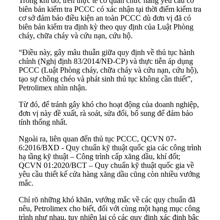
Trong khi đó, trên thực tế cơ quan chức năng yêu cầu có
biên bản kiểm tra PCCC có xác nhận tại thời điểm kiểm tra
cơ sở đảm bảo điều kiện an toàn PCCC dù đơn vị đã có
biên bản kiểm tra định kỳ theo quy định của Luật Phòng
cháy, chữa cháy và cứu nạn, cứu hộ.
“Điều này, gây mâu thuẫn giữa quy định về thủ tục hành
chính (Nghị định 83/2014/NĐ-CP) và thực tiễn áp dụng
PCCC (Luật Phòng cháy, chữa cháy và cứu nạn, cứu hộ),
tạo sự chồng chéo và phát sinh thủ tục không cần thiết”,
Petrolimex nhìn nhận.
Từ đó, để tránh gây khó cho hoạt động của doanh nghiệp,
đơn vị này đề xuất, rà soát, sửa đổi, bổ sung để đảm bảo
tính thống nhất.
Ngoài ra, liên quan đến thủ tục PCCC, QCVN 07-
6:2016/BXD - Quy chuẩn kỹ thuật quốc gia các công trình
hạ tầng kỹ thuật – Công trình cấp xăng dầu, khí đốt;
QCVN 01:2020/BCT – Quy chuẩn kỹ thuật quốc gia về
yêu cầu thiết kế cửa hàng xăng dầu cũng còn nhiều vướng
mắc.
Chỉ rõ những khó khăn, vướng mắc về các quy chuẩn đã
nêu, Petrolimex cho biết, đối với cùng một hạng mục công
trình như nhau, tuy nhiên lại có các quy định xác định bậc