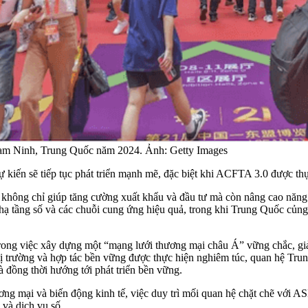
Nam Ninh, Trung Quốc năm 2024. Ảnh: Getty Images
iến sẽ tiếp tục phát triển mạnh mẽ, đặc biệt khi ACFTA 3.0 được thự
n không chỉ giúp tăng cường xuất khẩu và đầu tư mà còn nâng cao năng l
ạ tầng số và các chuỗi cung ứng hiệu quả, trong khi Trung Quốc củng c
rong việc xây dựng một “mạng lưới thương mại châu Á” vững chắc, giả
ị trường và hợp tác bền vững được thực hiện nghiêm túc, quan hệ Trun
đồng thời hướng tới phát triển bền vững.
ương mại và biến động kinh tế, việc duy trì mối quan hệ chặt chẽ vớ
 và dịch vụ số.