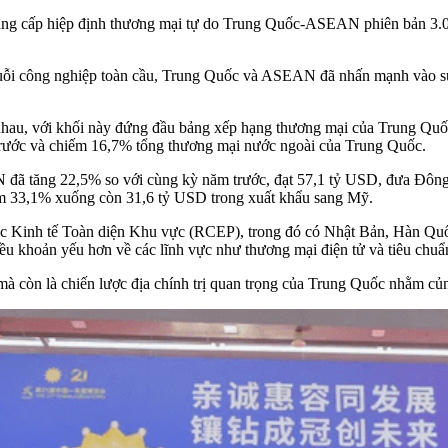
nâng cấp hiệp định thương mại tự do Trung Quốc-ASEAN phiên bản 3.0 
uỗi công nghiệp toàn cầu, Trung Quốc và ASEAN đã nhấn mạnh vào sự 
hau, với khối này đứng đầu bảng xếp hạng thương mại của Trung Quố
trước và chiếm 16,7% tổng thương mại nước ngoài của Trung Quốc.
đã tăng 22,5% so với cùng kỳ năm trước, đạt 57,1 tỷ USD, đưa Đôn
giảm 33,1% xuống còn 31,6 tỷ USD trong xuất khẩu sang Mỹ.
 Kinh tế Toàn diện Khu vực (RCEP), trong đó có Nhật Bản, Hàn Quốc
ều khoản yếu hơn về các lĩnh vực như thương mại điện tử và tiêu chuẩn
à còn là chiến lược địa chính trị quan trọng của Trung Quốc nhằm c