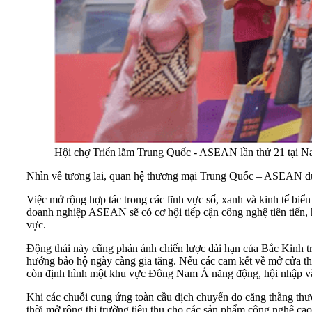
Hội chợ Triển lãm Trung Quốc - ASEAN lần thứ 21 tại 
Nhìn về tương lai, quan hệ thương mại Trung Quốc – ASEAN dự k
Việc mở rộng hợp tác trong các lĩnh vực số, xanh và kinh tế biể
doanh nghiệp ASEAN sẽ có cơ hội tiếp cận công nghệ tiên tiến, h
vực.
Động thái này cũng phản ánh chiến lược dài hạn của Bắc Kinh t
hướng bảo hộ ngày càng gia tăng. Nếu các cam kết về mở cửa th
còn định hình một khu vực Đông Nam Á năng động, hội nhập và 
Khi các chuỗi cung ứng toàn cầu dịch chuyển do căng thẳng th
thời mở rộng thị trường tiêu thụ cho các sản phẩm công nghệ cao