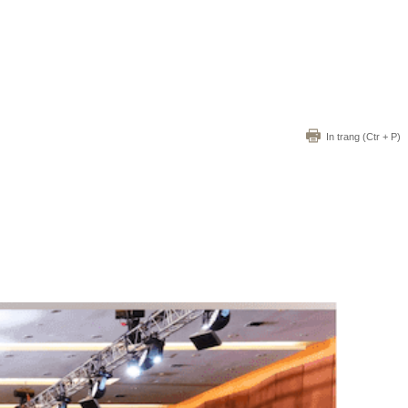
In trang
(Ctr + P)