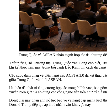
Trung Quốc và ASEAN nhấn mạnh hợp tác đa phương để du
Thứ trưởng Bộ Thương mại Trung Quốc Yan Dong cho biết, Tru
khi kết thúc năm nay, trong bối cảnh Bắc Kinh tìm cách đa dạng
Các cuộc đàm phán về việc nâng cấp ACFTA 3.0 đã kết thúc vào t
giữa Trung Quốc và khối ASEAN.
Hai bên đã nhất trí tăng cường hợp tác trong 9 lĩnh vực, bao gồ
xuyên biên giới và áp dụng các công nghệ tiên tiến như trí tuệ 
Động thái này phản ánh nỗ lực bảo vệ và nâng cấp mạng lưới th
Donald Trump tiếp tục áp thuế nhằm vào khu vực này.