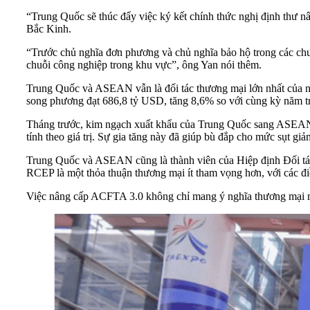
“Trung Quốc sẽ thúc đẩy việc ký kết chính thức nghị định thư 
Bắc Kinh.
“Trước chủ nghĩa đơn phương và chủ nghĩa bảo hộ trong các ch
chuỗi công nghiệp trong khu vực”, ông Yan nói thêm.
Trung Quốc và ASEAN vẫn là đối tác thương mại lớn nhất của n
song phương đạt 686,8 tỷ USD, tăng 8,6% so với cùng kỳ năm 
Tháng trước, kim ngạch xuất khẩu của Trung Quốc sang ASEAN 
tính theo giá trị. Sự gia tăng này đã giúp bù đắp cho mức sụt 
Trung Quốc và ASEAN cũng là thành viên của Hiệp định Đối tác
RCEP là một thỏa thuận thương mại ít tham vọng hơn, với các đi
Việc nâng cấp ACFTA 3.0 không chỉ mang ý nghĩa thương mại m