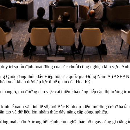
y trì sự ổn định hoạt động của các chuỗi công nghiệp khu vực. Ảnh:
ng Quốc đang thúc đẩy Hiệp hội các quốc gia Đông Nam Á (ASEAN) 
 hóa xuất khẩu dưới áp lực thuế quan của Hoa Kỳ.
háng 5, mở đường cho việc cải thiện khả năng tiếp cận thị trường tro
m kinh tế xanh và kinh tế số, nơi Bắc Kinh dự kiến mở rộng cơ sở hạ tầ
nhân tạo và dữ liệu lớn nhằm thúc đẩy nâng cấp công nghiệp.
ương mại châu Á trong bối cảnh chủ nghĩa bảo hộ ngày càng gia tăng 