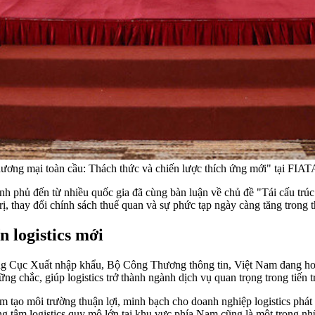
c thương mại toàn cầu: Thách thức và chiến lược thích ứng mới" tại 
h phủ đến từ nhiều quốc gia đã cùng bàn luận về chủ đề "Tái cấu trúc
rị, thay đổi chính sách thuế quan và sự phức tạp ngày càng tăng trong 
 logistics mới
ởng Cục Xuất nhập khẩu, Bộ Công Thương thông tin, Việt Nam đang hoàn
ng chắc, giúp logistics trở thành ngành dịch vụ quan trọng trong tiến 
 tạo môi trường thuận lợi, minh bạch cho doanh nghiệp logistics phát 
 trung tâm logistics quy mô lớn tại khu vực phía Nam cũng là một trong 