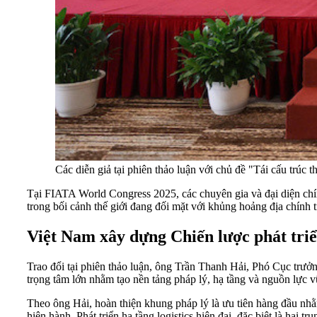
Các diễn giả tại phiên thảo luận với chủ đề "Tái cấu trú
Tại FIATA World Congress 2025, các chuyên gia và đại diện chín
trong bối cảnh thế giới đang đối mặt với khủng hoảng địa chính t
Việt Nam xây dựng Chiến lược phát triển
Trao đổi tại phiên thảo luận, ông Trần Thanh Hải, Phó Cục trư
trọng tâm lớn nhằm tạo nền tảng pháp lý, hạ tầng và nguồn lực vữ
Theo ông Hải, hoàn thiện khung pháp lý là ưu tiên hàng đầu nhằm
hiện hành. Phát triển hạ tầng logistics hiện đại, đặc biệt là hai