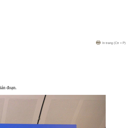
In trang
(Ctr + P)
ián đoạn.