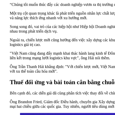
“Chúng tôi muốn thúc đẩy các doanh nghiệp vươn ra thị trường q
Một trụ cột quan trọng khác là phát triển nguồn nhân lực chất lư
và năng lực thích ứng nhanh với xu hướng mới.
Song song đó, vai trò của các hiệp hội như Hiệp hội Doanh ngh
nhau trong phát triển dịch vụ.
Ngoài ra, chiến lược mới cũng hướng đến việc xây dựng các khu t
logistics giá trị cao.
"Việt Nam cũng đang đẩy mạnh khai thác hành lang kinh tế Đôn
liên kết trong mạng lưới logistics khu vực", ông Hải nói thêm.
Ông Trần Thanh Hải khẳng định: "Với chiến lược mới, Việt Nam 
với xu thế toàn cầu hóa mới”.
Thuế đối ứng và bài toán cân bằng chuỗ
Bên cạnh đó, các diễn giả đã cùng phân tích việc thay đổi về chí
Ông Brandon Fried, Giám đốc Điều hành, chuyên gia Xây dựng Đ
mại hai chiều giữa các quốc gia. Tuy nhiên, người tiêu dùng mới