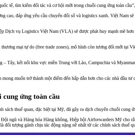
uốc tế, tìm kiếm đối tác và cơ hội mới trong chuỗi cung ứng toàn cầu
ợng cao, đáp ứng yêu cầu chuyển đổi số và logistics xanh. Việt Nam sẽ 
iệp Dịch vụ Logistics Việt Nam (VLA) sẽ được phát huy mạnh mẽ hơn nh
hương mại tự do (free trade zones), mô hình còn tương đối mới tại Việ
g – Tây, kết nối khu vực miền Trung với Lào, Campuchia và Myanmar,
mong muốn trở thành một điểm đến hấp dẫn hơn cho các nhà đầu tư quốc
i cung ứng toàn cầu
nh sách thuế quan, đặc biệt tại Mỹ, đã gây ra dịch chuyển chuỗi cung ứ
ội ngũ và Hàng hóa Hàng không, Hiệp hội Airforwarders Mỹ cho rằng
 là đối tượng gánh chịu tác động nặng nề nhất từ các chính sách thuế q