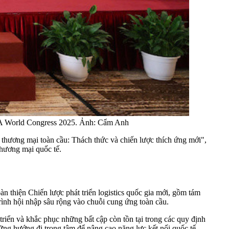
FIATA World Congress 2025. Ảnh: Cẩm Anh
 thương mại toàn cầu: Thách thức và chiến lược thích ứng mới",
thương mại quốc tế.
 thiện Chiến lược phát triển logistics quốc gia mới, gồm tám
trình hội nhập sâu rộng vào chuỗi cung ứng toàn cầu.
triển và khắc phục những bất cập còn tồn tại trong các quy định
những hướng đi trọng tâm để nâng cao năng lực kết nối quốc tế.