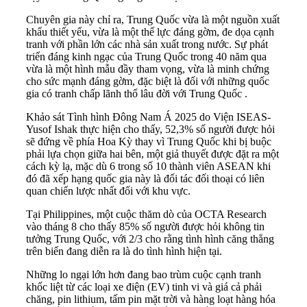
Chuyên gia này chỉ ra, Trung Quốc vừa là một nguồn xuất
khẩu thiết yếu, vừa là một thế lực đáng gờm, đe dọa cạnh
tranh với phần lớn các nhà sản xuất trong nước. Sự phát
triển đáng kinh ngạc của Trung Quốc trong 40 năm qua
vừa là một hình mẫu đầy tham vọng, vừa là minh chứng
cho sức mạnh đáng gờm, đặc biệt là đối với những quốc
gia có tranh chấp lãnh thổ lâu đời với Trung Quốc .
Khảo sát Tình hình Đông Nam Á 2025 do Viện ISEAS-
Yusof Ishak thực hiện cho thấy, 52,3% số người được hỏi
sẽ đứng về phía Hoa Kỳ thay vì Trung Quốc khi bị buộc
phải lựa chọn giữa hai bên, một giả thuyết được đặt ra một
cách kỳ lạ, mặc dù 6 trong số 10 thành viên ASEAN khi
đó đã xếp hạng quốc gia này là đối tác đối thoại có liên
quan chiến lược nhất đối với khu vực.
Tại Philippines, một cuộc thăm dò của OCTA Research
vào tháng 8 cho thấy 85% số người được hỏi không tin
tưởng Trung Quốc, với 2/3 cho rằng tình hình căng thẳng
trên biển đang diễn ra là do tình hình hiện tại.
Những lo ngại lớn hơn đang bao trùm cuộc cạnh tranh
khốc liệt từ các loại xe điện (EV) tinh vi và giá cả phải
chăng, pin lithium, tấm pin mặt trời và hàng loạt hàng hóa