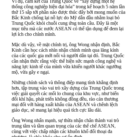
Ví dụ, cam kết của Trung Quốc về “xây dựng một hệ
thống công nghiệp hiện đại hóa” trong kế hoạch 5 năm lần
thứ 15 sắp tới phần nào được thúc đẩy bởi mong muốn của
Bắc Kinh chống lại nỗ lực do Mỹ dẫn đầu nhằm loại bỏ
Trung Quốc khỏi chuỗi cung ứng toàn cầu. Đây là một
mục tiêu mà các nước ASEAN có thể tận dụng để đem lại
lợi ích cho chính mình.
Mặc dù vậy, về mặt chính trị, ông Wong nhận định, Bắc
Kinh cần học cách nhìn nhận chính mình qua lăng kính
của các quốc gia mới nổi và người dân tại đó. Trung Quốc
cần nhận thức rằng việc thể hiện sức mạnh công nghệ và
năng lực kinh tế của mình vừa khiến người khác ngưỡng
mộ, vừa gây e ngại.
Những chính sách và thông điệp mang tính khẳng định
hơn, tập trung vào vai trò xây dựng của Trung Quốc trong
việc giải quyết các mối lo chung của khu vực, như biến
đổi khí hậu, phát triển không đồng đều, rào cản thương
mại đối với hàng xuất khẩu của ASEAN và chênh lệch
giáo dục, sẽ mang lại hiệu quả tích cực lâu dài.
Ông Wong nhấn mạnh, sự thừa nhận chân thành vai trò
trung tâm và tầm quan trọng của các thể chế ASEAN,
cùng với việc chấp nhận các khuôn khổ đối thoại đa
phương, là chìa khóa cho sự ổn định.