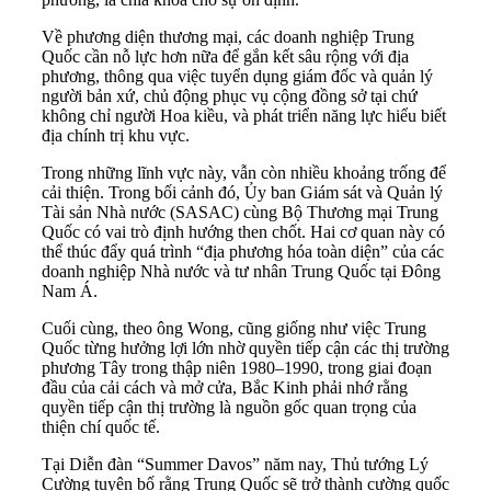
Về phương diện thương mại, các doanh nghiệp Trung
Quốc cần nỗ lực hơn nữa để gắn kết sâu rộng với địa
phương, thông qua việc tuyển dụng giám đốc và quản lý
người bản xứ, chủ động phục vụ cộng đồng sở tại chứ
không chỉ người Hoa kiều, và phát triển năng lực hiểu biết
địa chính trị khu vực.
Trong những lĩnh vực này, vẫn còn nhiều khoảng trống để
cải thiện. Trong bối cảnh đó, Ủy ban Giám sát và Quản lý
Tài sản Nhà nước (SASAC) cùng Bộ Thương mại Trung
Quốc có vai trò định hướng then chốt. Hai cơ quan này có
thể thúc đẩy quá trình “địa phương hóa toàn diện” của các
doanh nghiệp Nhà nước và tư nhân Trung Quốc tại Đông
Nam Á.
Cuối cùng, theo ông Wong, cũng giống như việc Trung
Quốc từng hưởng lợi lớn nhờ quyền tiếp cận các thị trường
phương Tây trong thập niên 1980–1990, trong giai đoạn
đầu của cải cách và mở cửa, Bắc Kinh phải nhớ rằng
quyền tiếp cận thị trường là nguồn gốc quan trọng của
thiện chí quốc tế.
Tại Diễn đàn “Summer Davos” năm nay, Thủ tướng Lý
Cường tuyên bố rằng Trung Quốc sẽ trở thành cường quốc