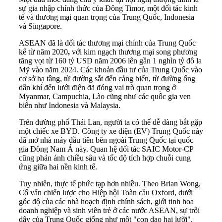
sự gia nhập chính thức của Đông Timor, một đối tác kinh
tế và thương mại quan trọng của Trung Quốc, Indonesia
và Singapore.
ASEAN đã là đối tác thương mại chính của Trung Quốc
kể từ năm 2020
,
với kim ngạch thương mại song phương
tăng vọt từ 160 tỷ USD năm 2006 lên gần 1 nghìn tỷ đô la
Mỹ vào năm 2024. Các khoản đầu tư của Trung Quốc vào
cơ sở hạ tầng, từ đường sắt đến cảng biển, từ đường ống
dẫn khí đến lưới điện đã đóng vai trò quan trọng ở
Myanmar, Campuchia, Lào cũng như các quốc gia ven
biển như Indonesia và Malaysia.
Trên đường phố Thái Lan, người ta có thể dễ dàng bắt gặp
một chiếc xe BYD. Công ty xe điện (EV) Trung Quốc này
đã mở nhà máy đầu tiên bên ngoài Trung Quốc tại quốc
gia Đông Nam Á này. Quan hệ đối tác SAIC Motor-CP
cũng phản ánh chiều sâu và tốc độ tích hợp chuỗi cung
ứng giữa hai nền kinh tế.
Tuy nhiên, thực tế phức tạp hơn nhiều. Theo Brian Wong,
Cố vấn chiến lược cho Hiệp hội Toàn cầu Oxford, dưới
góc độ của các nhà hoạch định chính sách, giới tinh hoa
doanh nghiệp và sinh viên trẻ ở các nước ASEAN, sự trỗi
dậy của Trung Quốc giống như một "con dao hai lưỡi".