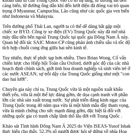
khoản đầu tư của Trung Quốc vào cơ sở hạ tầng, từ đường sắt đến
cảng biển, từ đường ống dẫn khí đến lưới điện đã đóng vai trò quan
trọng ở Myanmar, Campuchia, Lào cũng như các quốc gia ven biển
như Indonesia và Malaysia.
Trên đường phố Thái Lan, người ta có thể dễ dàng bắt gặp một
chiếc xe BYD. Công ty xe điện (EV) Trung Quốc này đã mở nhà
máy đầu tiên bên ngoài Trung Quốc tại quốc gia Đông Nam Á này.
Quan hệ đối tác SAIC Motor-CP cũng phản ánh chiều sâu và tốc độ
tích hợp chuỗi cung ứng giữa hai nền kinh tế.
Tuy nhiên, thực tế phức tạp hơn nhiều. Theo Brian Wong, Cố vấn
chiến lược cho Hiệp hội Toàn cầu Oxford, dưới góc độ của các nhà
hoạch định chính sách, giới tinh hoa doanh nghiệp và sinh viên trẻ ở
các nước ASEAN, sự trỗi dậy của Trung Quốc giống như một "con
dao hai lưỡi".
Chuyên gia này chỉ ra, Trung Quốc vừa là một nguồn xuất khẩu
thiết yếu, vừa là một thế lực đáng gờm, đe dọa cạnh tranh với phần
lớn các nhà sản xuất trong nước. Sự phát triển đáng kinh ngạc của
Trung Quốc trong 40 năm qua vừa là một hình mẫu đầy tham vọng,
vừa là minh chứng cho sức mạnh đáng gờm, đặc biệt là đối với
những quốc gia có tranh chấp lãnh thổ lâu đời với Trung Quốc .
Khảo sát Tình hình Đông Nam Á 2025 do Viện ISEAS-Yusof Ishak
thực hiện cho thấy, 52,3% số người được hỏi sẽ đứng về phía Hoa