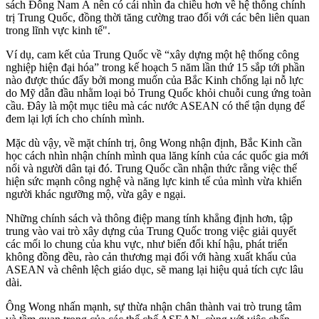
sách Đông Nam Á nên có cái nhìn đa chiều hơn về hệ thống chính
trị Trung Quốc, đồng thời tăng cường trao đổi với các bên liên quan
trong lĩnh vực kinh tế".
Ví dụ, cam kết của Trung Quốc về “xây dựng một hệ thống công
nghiệp hiện đại hóa” trong kế hoạch 5 năm lần thứ 15 sắp tới phần
nào được thúc đẩy bởi mong muốn của Bắc Kinh chống lại nỗ lực
do Mỹ dẫn đầu nhằm loại bỏ Trung Quốc khỏi chuỗi cung ứng toàn
cầu. Đây là một mục tiêu mà các nước ASEAN có thể tận dụng để
đem lại lợi ích cho chính mình.
Mặc dù vậy, về mặt chính trị, ông Wong nhận định, Bắc Kinh cần
học cách nhìn nhận chính mình qua lăng kính của các quốc gia mới
nổi và người dân tại đó. Trung Quốc cần nhận thức rằng việc thể
hiện sức mạnh công nghệ và năng lực kinh tế của mình vừa khiến
người khác ngưỡng mộ, vừa gây e ngại.
Những chính sách và thông điệp mang tính khẳng định hơn, tập
trung vào vai trò xây dựng của Trung Quốc trong việc giải quyết
các mối lo chung của khu vực, như biến đổi khí hậu, phát triển
không đồng đều, rào cản thương mại đối với hàng xuất khẩu của
ASEAN và chênh lệch giáo dục, sẽ mang lại hiệu quả tích cực lâu
dài.
Ông Wong nhấn mạnh, sự thừa nhận chân thành vai trò trung tâm