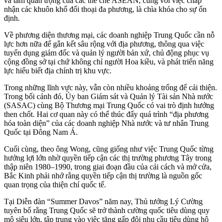
và tầm quan trọng của các thể chế ASEAN, cùng với việc chấp
nhận các khuôn khổ đối thoại đa phương, là chìa khóa cho sự ổn
định.
Về phương diện thương mại, các doanh nghiệp Trung Quốc cần nỗ
lực hơn nữa để gắn kết sâu rộng với địa phương, thông qua việc
tuyển dụng giám đốc và quản lý người bản xứ, chủ động phục vụ
cộng đồng sở tại chứ không chỉ người Hoa kiều, và phát triển năng
lực hiểu biết địa chính trị khu vực.
Trong những lĩnh vực này, vẫn còn nhiều khoảng trống để cải thiện.
Trong bối cảnh đó, Ủy ban Giám sát và Quản lý Tài sản Nhà nước
(SASAC) cùng Bộ Thương mại Trung Quốc có vai trò định hướng
then chốt. Hai cơ quan này có thể thúc đẩy quá trình “địa phương
hóa toàn diện” của các doanh nghiệp Nhà nước và tư nhân Trung
Quốc tại Đông Nam Á.
Cuối cùng, theo ông Wong, cũng giống như việc Trung Quốc từng
hưởng lợi lớn nhờ quyền tiếp cận các thị trường phương Tây trong
thập niên 1980–1990, trong giai đoạn đầu của cải cách và mở cửa,
Bắc Kinh phải nhớ rằng quyền tiếp cận thị trường là nguồn gốc
quan trọng của thiện chí quốc tế.
Tại Diễn đàn “Summer Davos” năm nay, Thủ tướng Lý Cường
tuyên bố rằng Trung Quốc sẽ trở thành cường quốc tiêu dùng quy
mô siêu lớn, tập trung vào việc tăng gấp đôi nhu cầu tiêu dùng hộ