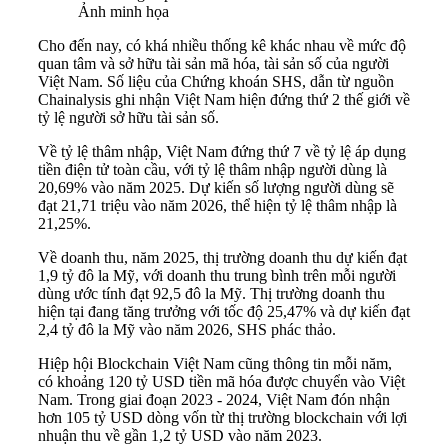
Ảnh minh họa
Cho đến nay, có khá nhiều thống kê khác nhau về mức độ
quan tâm và sở hữu tài sản mã hóa, tài sản số của người
Việt Nam. Số liệu của Chứng khoán SHS, dẫn từ nguồn
Chainalysis ghi nhận Việt Nam hiện đứng thứ 2 thế giới về
tỷ lệ người sở hữu tài sản số.
Về tỷ lệ thâm nhập, Việt Nam đứng thứ 7 về tỷ lệ áp dụng
tiền điện tử toàn cầu, với tỷ lệ thâm nhập người dùng là
20,69% vào năm 2025. Dự kiến số lượng người dùng sẽ
đạt 21,71 triệu vào năm 2026, thể hiện tỷ lệ thâm nhập là
21,25%.
Về doanh thu, năm 2025, thị trường doanh thu dự kiến đạt
1,9 tỷ đô la Mỹ, với doanh thu trung bình trên mỗi người
dùng ước tính đạt 92,5 đô la Mỹ. Thị trường doanh thu
hiện tại đang tăng trưởng với tốc độ 25,47% và dự kiến đạt
2,4 tỷ đô la Mỹ vào năm 2026, SHS phác thảo.
Hiệp hội Blockchain Việt Nam cũng thông tin mỗi năm,
có khoảng 120 tỷ USD tiền mã hóa được chuyển vào Việt
Nam. Trong giai đoạn 2023 - 2024, Việt Nam đón nhận
hơn 105 tỷ USD dòng vốn từ thị trường blockchain với lợi
nhuận thu về gần 1,2 tỷ USD vào năm 2023.