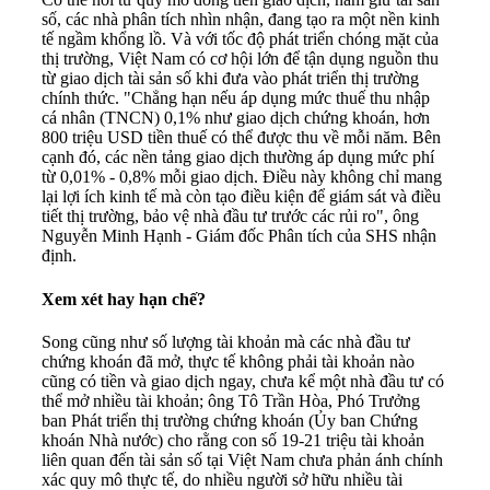
số, các nhà phân tích nhìn nhận, đang tạo ra một nền kinh
tế ngầm khổng lồ. Và với tốc độ phát triển chóng mặt của
thị trường, Việt Nam có cơ hội lớn để tận dụng nguồn thu
từ giao dịch tài sản số khi đưa vào phát triển thị trường
chính thức. "Chẳng hạn nếu áp dụng mức thuế thu nhập
cá nhân (TNCN) 0,1% như giao dịch chứng khoán, hơn
800 triệu USD tiền thuế có thể được thu về mỗi năm. Bên
cạnh đó, các nền tảng giao dịch thường áp dụng mức phí
từ 0,01% - 0,8% mỗi giao dịch. Điều này không chỉ mang
lại lợi ích kinh tế mà còn tạo điều kiện để giám sát và điều
tiết thị trường, bảo vệ nhà đầu tư trước các rủi ro", ông
Nguyễn Minh Hạnh - Giám đốc Phân tích của SHS nhận
định.
Xem xét hay hạn chế?
Song cũng như số lượng tài khoản mà các nhà đầu tư
chứng khoán đã mở, thực tế không phải tài khoản nào
cũng có tiền và giao dịch ngay, chưa kể một nhà đầu tư có
thể mở nhiều tài khoản; ông Tô Trần Hòa, Phó Trưởng
ban Phát triển thị trường chứng khoán (Ủy ban Chứng
khoán Nhà nước) cho rằng con số 19-21 triệu tài khoản
liên quan đến tài sản số tại Việt Nam chưa phản ánh chính
xác quy mô thực tế, do nhiều người sở hữu nhiều tài