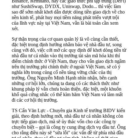
Binance, Remitano, hay các giao thức phi tập trung (DeFi)
như SushiSwap, DYDX, Uniswap, Dodo... thì việc làm
sao để sớm nhất khơi dẫn được dòng tiền giao dịch về cho
nền kinh tế, phát huy mọi tiềm năng phát triển vượt trội
của lĩnh vực này tại Việt Nam, vẫn là bài toán cần xem
xét.
Sự thận trọng của cơ quan quản lý là vô cùng cần thiết,
đặc biệt trong định hướng nhằm bảo vệ nhà đầu tư, song
cùng với đó, việc cởi mở các quy định để khơi dòng tiền từ
nhà đầu tư cá nhân vào thị trường tài sản mã hóa khi thí
điểm chính thức ở Việt Nam, thay cho vẫn giao dịch ngầm
trên thị trường phi chính thức ở ngoài Việt Nam, sẽ có ý
nghĩa lớn trong củng cố nền tảng vững chắc của thị
trường. Ông Nguyễn Minh Hạnh nhìn nhận, bên cạnh
những cơ hội lớn, chúng ta đang có các thách thức như
khung pháp lý vẫn chưa hoàn thiện, đặc biệt, một khuôn
khổ quá cứng nhắc có thể kìm hãm Việt Nam và làm mất
đi các cơ hội thị trường.
TS Cấn Văn Lực - Chuyên gia Kinh tế trưởng BIDV kiến
giải, theo định hướng mới, nhà đầu tư cá nhân không còn
trực tiếp giao dịch, mà sẽ ủy thác vốn cho các công ty
chuyên biệt – gọi là công ty cung ứng dịch vụ đầu tư. Ông
cho rằng điều này sẽ "sửa lỗi" các vấn đề từ phía nhà đầu