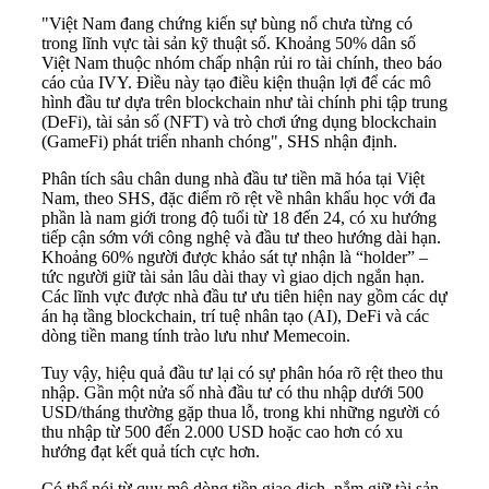
"Việt Nam đang chứng kiến sự bùng nổ chưa từng có
trong lĩnh vực tài sản kỹ thuật số. Khoảng 50% dân số
Việt Nam thuộc nhóm chấp nhận rủi ro tài chính, theo báo
cáo của IVY. Điều này tạo điều kiện thuận lợi để các mô
hình đầu tư dựa trên blockchain như tài chính phi tập trung
(DeFi), tài sản số (NFT) và trò chơi ứng dụng blockchain
(GameFi) phát triển nhanh chóng", SHS nhận định.
Phân tích sâu chân dung nhà đầu tư tiền mã hóa tại Việt
Nam, theo SHS, đặc điểm rõ rệt về nhân khẩu học với đa
phần là nam giới trong độ tuổi từ 18 đến 24, có xu hướng
tiếp cận sớm với công nghệ và đầu tư theo hướng dài hạn.
Khoảng 60% người được khảo sát tự nhận là “holder” –
tức người giữ tài sản lâu dài thay vì giao dịch ngắn hạn.
Các lĩnh vực được nhà đầu tư ưu tiên hiện nay gồm các dự
án hạ tầng blockchain, trí tuệ nhân tạo (AI), DeFi và các
dòng tiền mang tính trào lưu như Memecoin.
Tuy vậy, hiệu quả đầu tư lại có sự phân hóa rõ rệt theo thu
nhập. Gần một nửa số nhà đầu tư có thu nhập dưới 500
USD/tháng thường gặp thua lỗ, trong khi những người có
thu nhập từ 500 đến 2.000 USD hoặc cao hơn có xu
hướng đạt kết quả tích cực hơn.
Có thể nói từ quy mô dòng tiền giao dịch, nắm giữ tài sản