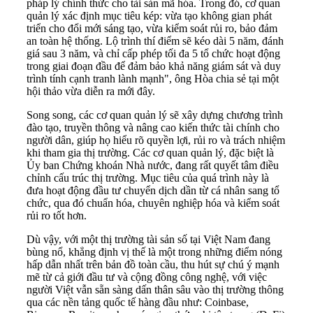
pháp lý chính thức cho tài sản mã hóa. Trong đó, cơ quan
quản lý xác định mục tiêu kép: vừa tạo không gian phát
triển cho đổi mới sáng tạo, vừa kiểm soát rủi ro, bảo đảm
an toàn hệ thống. Lộ trình thí điểm sẽ kéo dài 5 năm, đánh
giá sau 3 năm, và chỉ cấp phép tối đa 5 tổ chức hoạt động
trong giai đoạn đầu để đảm bảo khả năng giám sát và duy
trình tính cạnh tranh lành mạnh", ông Hòa chia sẻ tại một
hội thảo vừa diễn ra mới đây.
Song song, các cơ quan quản lý sẽ xây dựng chương trình
đào tạo, truyền thông và nâng cao kiến thức tài chính cho
người dân, giúp họ hiểu rõ quyền lợi, rủi ro và trách nhiệm
khi tham gia thị trường. Các cơ quan quản lý, đặc biệt là
Ủy ban Chứng khoán Nhà nước, đang rất quyết tâm điều
chỉnh cấu trúc thị trường. Mục tiêu của quá trình này là
đưa hoạt động đầu tư chuyển dịch dần từ cá nhân sang tổ
chức, qua đó chuẩn hóa, chuyên nghiệp hóa và kiểm soát
rủi ro tốt hơn.
Dù vậy, với một thị trường tài sản số tại Việt Nam đang
bùng nổ, khẳng định vị thế là một trong những điểm nóng
hấp dẫn nhất trên bản đồ toàn cầu, thu hút sự chú ý mạnh
mẽ từ cả giới đầu tư và cộng đồng công nghệ, với việc
người Việt vẫn sẵn sàng dấn thân sâu vào thị trường thông
qua các nền tảng quốc tế hàng đầu như: Coinbase,