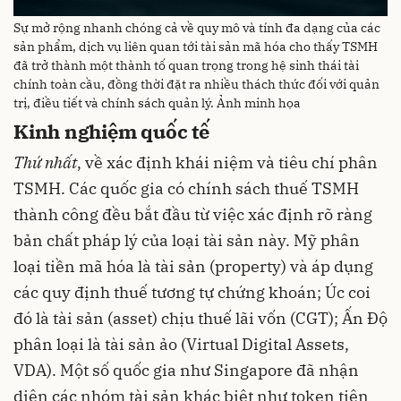
Sự mở rộng nhanh chóng cả về quy mô và tính đa dạng của các
sản phẩm, dịch vụ liên quan tới tài sản mã hóa cho thấy TSMH
đã trở thành một thành tố quan trọng trong hệ sinh thái tài
chính toàn cầu, đồng thời đặt ra nhiều thách thức đối với quản
trị, điều tiết và chính sách quản lý. Ảnh minh họa
Kinh nghiệm quốc tế
Thứ nhất
, về xác định khái niệm và tiêu chí phân
TSMH. Các quốc gia có chính sách thuế TSMH
thành công đều bắt đầu từ việc xác định rõ ràng
bản chất pháp lý của loại tài sản này. Mỹ phân
loại tiền mã hóa là tài sản (property) và áp dụng
các quy định thuế tương tự chứng khoán; Úc coi
đó là tài sản (asset) chịu thuế lãi vốn (CGT); Ấn Độ
phân loại là tài sản ảo (Virtual Digital Assets,
VDA). Một số quốc gia như Singapore đã nhận
diện các nhóm tài sản khác biệt như token tiện