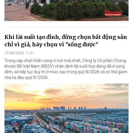
Khi lãi suất tạo đỉnh, đừng chọn bất động sản
chỉ vì giá, hãy chọn vì "sống được"
10/08/2026 11:51
Trong cập nhật triển vọng vĩ mô mới nhất, Công ty Cổ phần Chứng
khoán KB Việt Nam (KBSV) nhận định lãi suất huy động đã ở vùng
đỉnh, sẽ tiếp tục duy trì ở mức cao trong quý III/2026 và có thể giảm
nhẹ từ đầu quý IV/2026.