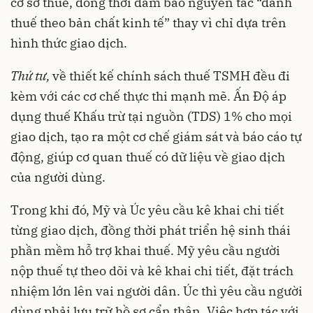
cơ sở thuế, đồng thời đảm bảo nguyên tắc “đánh
thuế theo bản chất kinh tế” thay vì chỉ dựa trên
hình thức giao dịch.
Thứ tư,
về thiết kế chính sách thuế TSMH đều đi
kèm với các cơ chế thực thi mạnh mẽ. Ấn Độ áp
dụng thuế Khấu trừ tại nguồn (TDS) 1% cho mọi
giao dịch, tạo ra một cơ chế giám sát và báo cáo tự
động, giúp cơ quan thuế có dữ liệu về giao dịch
của người dùng.
Trong khi đó, Mỹ và Úc yêu cầu kê khai chi tiết
từng giao dịch, đồng thời phát triển hệ sinh thái
phần mềm hỗ trợ khai thuế. Mỹ yêu cầu người
nộp thuế tự theo dõi và kê khai chi tiết, đặt trách
nhiệm lớn lên vai người dân. Úc thì yêu cầu người
dùng phải lưu trữ hồ sơ cẩn thận. Việc hợp tác với