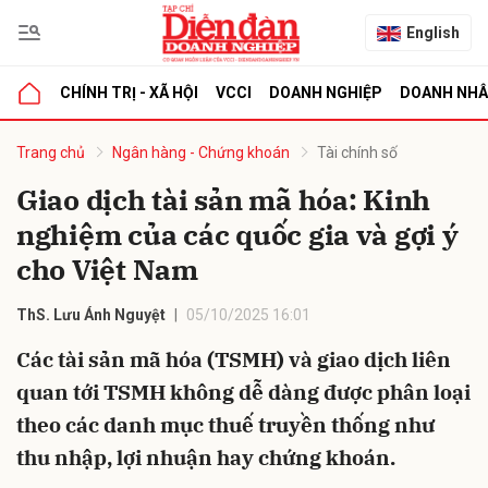
English
CHÍNH TRỊ - XÃ HỘI
VCCI
DOANH NGHIỆP
DOANH NH
bình luận
Trang chủ
Ngân hàng - Chứng khoán
Tài chính số
Giao dịch tài sản mã hóa: Kinh
nghiệm của các quốc gia và gợi ý
cho Việt Nam
ThS. Lưu Ánh Nguyệt
05/10/2025 16:01
Các tài sản mã hóa (TSMH) và giao dịch liên
Hủy
G
quan tới TSMH không dễ dàng được phân loại
theo các danh mục thuế truyền thống như
thu nhập, lợi nhuận hay chứng khoán.